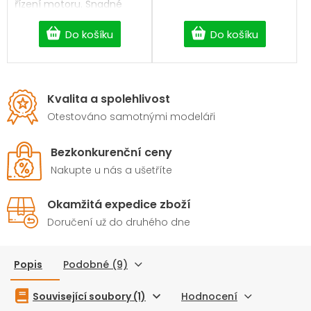
řízení motoru. Snadné
programování doma i v
terénu.
Do košíku
Do košíku
Kvalita a spolehlivost
Otestováno samotnými modeláři
Bezkonkurenční ceny
Nakupte u nás a ušetříte
Okamžitá expedice zboží
Doručení už do druhého dne
Popis
Podobné (9)
Související soubory (1)
Hodnocení