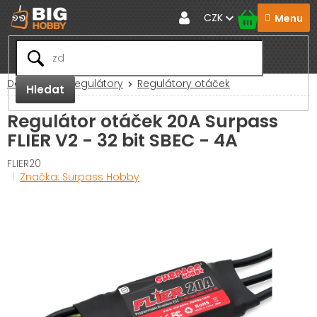
Přejít
CZK
na
obsah
Domů
RC Regulátory
Regulátory otáček
Hledat
Regulátor otáček 20A Surpass
FLIER V2 - 32 bit SBEC - 4A
FLIER20
Značka:
Surpass Hobby