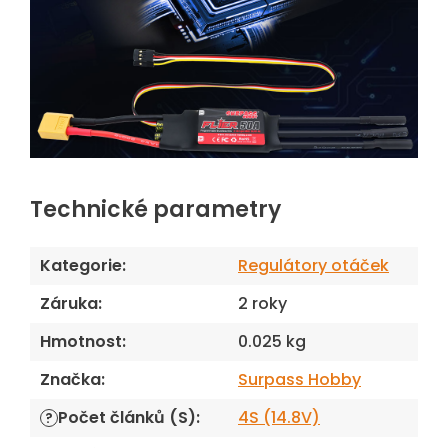
Technické parametry
Kategorie
:
Regulátory otáček
Záruka
:
2 roky
Hmotnost
:
0.025 kg
Značka
:
Surpass Hobby
Počet článků (S)
:
4S (14.8V)
?