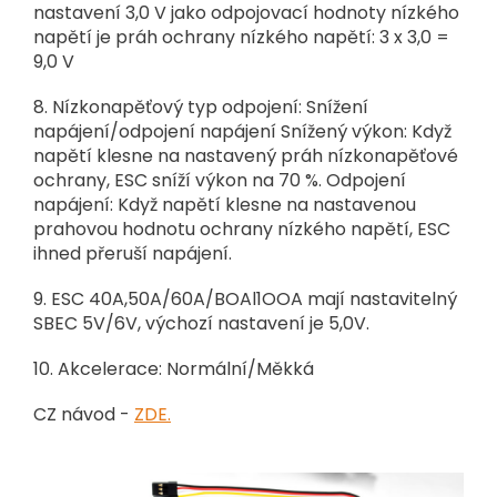
nastavení 3,0 V jako odpojovací hodnoty nízkého
napětí je práh ochrany nízkého napětí: 3 x 3,0 =
9,0 V
8. Nízkonapěťový typ odpojení: Snížení
napájení/odpojení napájení
Snížený výkon: Když
napětí klesne na nastavený práh nízkonapěťové
ochrany, ESC sníží výkon na 70 %.
Odpojení
napájení: Když napětí klesne na nastavenou
prahovou hodnotu ochrany nízkého napětí, ESC
ihned přeruší napájení
.
9. ESC 40A,50A/60A/BOAl1OOA mají nastavitelný
SBEC 5V/6V, výchozí nastavení je 5,0V.
10. Akcelerace: Normální/Měkká
CZ návod -
ZDE.