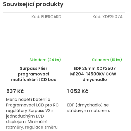
Související produkty
Kód:
FLIERCARD
Kód:
XDF2507A
Skladem
(24 ks)
Skladem
(10 ks)
Surpass Flier
EDF 25mm XDF2507
programovací
M1204-14500KV CCW -
multifunkční LCD box
dmychadlo
537 Kč
1 052 Kč
Měřič napětí bateríí a
Programovací LCD pro RC
EDF (dmychadlo) se
regulátory Surpass V2 s
střídavým motorem.
jednoduchým LCD
displejem. Minimální
rozměry, regulace směru