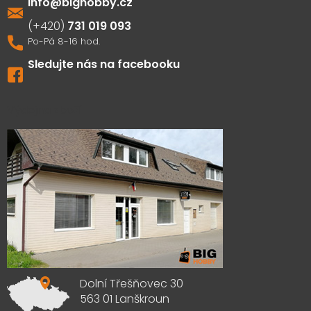
info
@
bighobby.cz
731 019 093
Sledujte nás na facebooku
Výdejna zboží
Dolní Třešňovec 30
563 01 Lanškroun