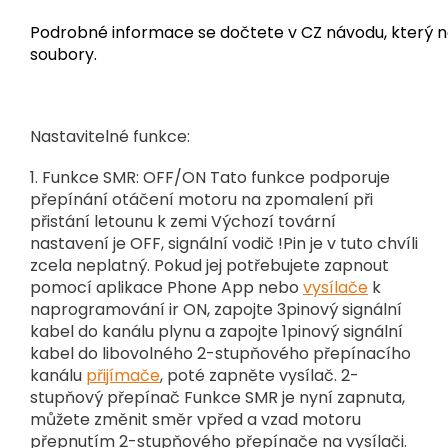
Podrobné informace se dočtete v CZ návodu, který na
soubory.
Nastavitelné funkce:
1. Funkce SMR: OFF/ON
Tato funkce podporuje
přepínání otáčení motoru na zpomalení při
přistání letounu k zemi
Výchozí tovární
nastavení je OFF, signální vodič !Pin je v tuto chvíli
zcela neplatný.
Pokud jej potřebujete zapnout
pomocí aplikace Phone App nebo
vysílače
k
naprogramování ir ON, zapojte 3pinový signální
kabel do kanálu plynu a zapojte 1pinový signální
kabel do libovolného 2-stupňového přepínacího
kanálu
přijímače
, poté zapněte vysílač.
2-
stupňový přepínač Funkce SMR je nyní zapnuta,
můžete změnit směr vpřed a vzad motoru
přepnutím 2-stupňového přepínače na vysílači.