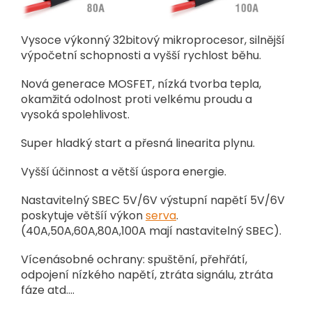
V
ysoce výkonný 32bitový mikroprocesor, silnější
výpočetní schopnosti a vyšší rychlost běhu.
Nová generace MOSFET, nízká tvorba tepla,
okamžitá odolnost proti velkému proudu a
vysoká spolehlivost.
Super hladký start a přesná linearita plynu.
Vyšší účinnost a větší úspora energie.
Nastavitelný SBEC 5V/6V výstupní napětí 5V/6V
poskytuje většíí výkon
serva
.
(40A,50A,60A,80A,100A mají nastavitelný SBEC).
Vícenásobné ochrany: spuštění, přehřátí,
odpojení nízkého napětí, ztráta signálu, ztráta
fáze atd....