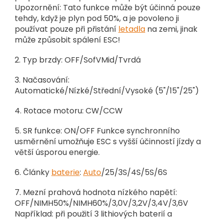
Upozornění: Tato funkce může být účinná pouze
tehdy, když je plyn pod 50%, a je povoleno ji
používat pouze při přistání
letadla
na zemi, jinak
může způsobit spálení ESC!
2. Typ brzdy: OFF/SofVMid/Tvrdá
3. Načasování:
Automatické/Nízké/Střední/Vysoké (5"/15"/25")
4. Rotace motoru: CW/CCW
5. SR funkce: ON/OFF
Funkce synchronního
usměrnění umožňuje ESC s vyšší účinností jízdy a
větší úsporou energie.
6. Články
baterie
:
Auto
/25/3S/4S/5S/6S
7. Mezní prahová hodnota nízkého napětí:
OFF/NIMH50%/NIMH60%/3,0V/3,2V/3,4V/3,6V
Například: při použití 3 lithiových baterií a