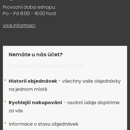
Provozní doba eshopu:
Po - Pá 8:00 - 16:00 hod.
více informací
Nemáte u nás účet?
Zaregistrujte se a získejte výhody:
Historii objednávek
- všechny vaše objednávky
na jednom místě
Rychlejší nakupování
- osobní údaje doplníme
za vás
Informace o stavu objednávek