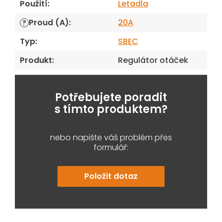
Použití
:
Letadla
Proud (A)
:
20A
?
Typ
:
SBEC
Produkt
:
Regulátor otáček
Potřebujete poradit
s tímto produktem?
nebo napište váš problém přes
formulář:
Položit dotaz