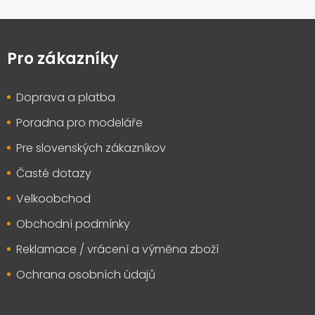
Z
á
p
Pro zákazníky
a
t
Doprava a platba
í
Poradna pro modeláře
Pre slovenských zákazníkov
Časté dotazy
Velkoobchod
Obchodní podmínky
Reklamace / vrácení a výměna zboží
Ochrana osobních údajů