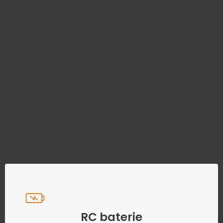
Najděte správný díl bez
zbytečného hledání
Přesně podle parametrů vašeho modelu
RC baterie