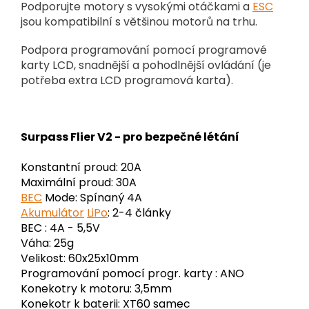
Podporujte motory s vysokými otáčkami a
ESC
jsou kompatibilní s většinou motorů na trhu.
Podpora programování pomocí programové
karty LCD, snadnější a pohodlnější ovládání (je
potřeba extra LCD programová karta).
Surpass Flier V2 - pro bezpečné létání
Konstantní proud: 20A
Maximální proud: 30A
BEC
Mode: Spínaný 4A
Akumulátor
LiPo
: 2-4 články
BEC : 4A - 5,5V
Váha: 25g
Velikost: 60x25x10mm
Programování pomocí progr. karty : ANO
Konekotry k motoru: 3,5mm
Konekotr k baterii: XT60 samec