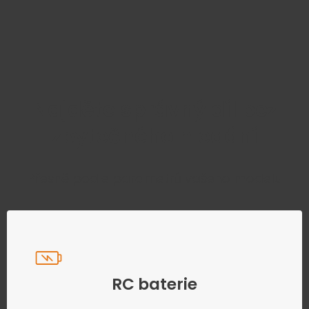
Najděte správný díl bez
zbytečného hledání
Přesně podle parametrů vašeho modelu
RC baterie