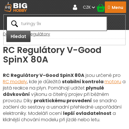
Přejít
CZK
na
obsah
Domů
RC Regulátory
Hledat
RC Regulátory V-Good
SpinX 80A
RC Regulátory V-Good SpinX 80A
jsou určené pro
RC modely
, kde je důležitá
stabilní kontrola
motoru
a
jistá reakce na plyn. Pomáhají udržet
plynulé
dávkování
výkonu a čitelný projev při běžném
provozu. Díky
praktickému provedení
se snadno
začlení do sestavy a usnadní přehledné uspořádání
elektroniky. Modeláři ocení
lepší ovladatelnost
a
klidnější chování modelu při jízdě nebo letu.