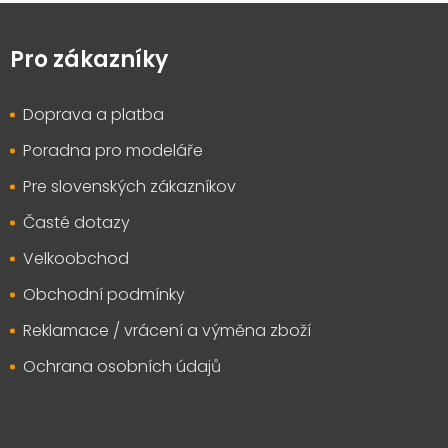
Z
á
p
Pro zákazníky
a
t
Doprava a platba
í
Poradna pro modeláře
Pre slovenských zákazníkov
Časté dotazy
Velkoobchod
Obchodní podmínky
Reklamace / vrácení a výměna zboží
Ochrana osobních údajů