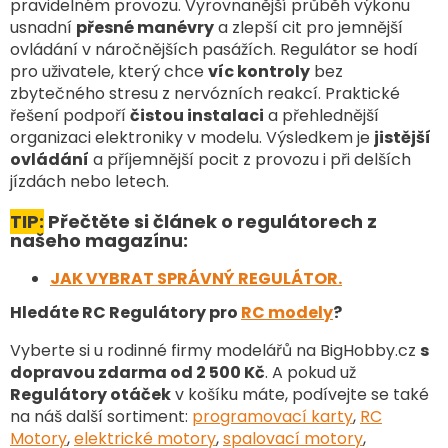
v
pravidelném provozu. Vyrovnanější průběh výkonu
k
usnadní
přesné manévry
a zlepší cit pro jemnější
y
ovládání v náročnějších pasážích. Regulátor se hodí
v
pro uživatele, který chce
víc kontroly
bez
ý
zbytečného stresu z nervózních reakcí. Praktické
p
řešení podpoří
čistou instalaci
a přehlednější
i
organizaci elektroniky v modelu. Výsledkem je
jistější
s
u
ovládání
a příjemnější pocit z provozu i při delších
jízdách nebo letech.
TIP:
Přečtěte si článek o regulátorech z
našeho magazínu:
JAK VYBRAT SPRÁVNÝ REGULÁTOR.
Hledáte RC Regulátory pro
RC modely
?
Vyberte si u rodinné firmy modelářů na BigHobby.cz
s
dopravou zdarma od 2 500 Kč
. A pokud už
Regulátory otáček
v košíku máte, podívejte se také
na náš další sortiment
:
programovací karty
,
RC
Motory
,
elektrické motory
,
spalovací motory
,