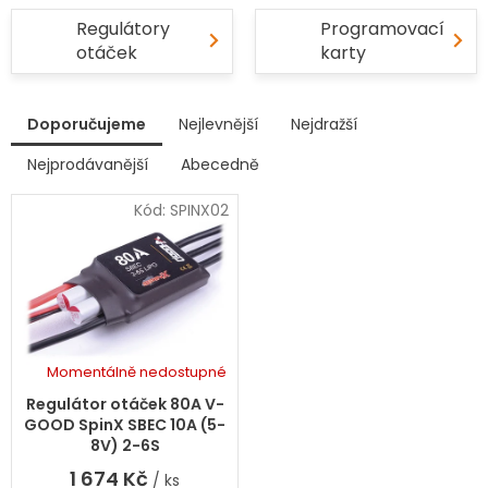
Regulátory
Programovací
otáček
karty
V
Doporučujeme
Nejlevnější
Nejdražší
ý
p
Nejprodávanější
Abecedně
Ř
i
a
s
Kód:
SPINX02
z
p
e
r
n
í
o
p
d
r
u
o
k
d
Momentálně nedostupné
t
u
ů
k
Regulátor otáček 80A V-
t
GOOD SpinX SBEC 10A (5-
ů
8V) 2-6S
1 674 Kč
/ ks