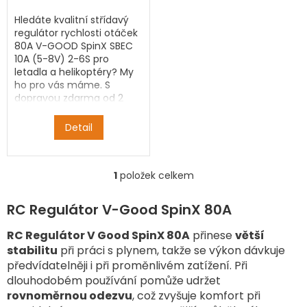
Hledáte kvalitní střídavý
regulátor rychlosti otáček
80A V-GOOD SpinX SBEC
10A (5-8V) 2-6S pro
letadla a helikoptéry? My
ho pro vás máme. S
dopravou zdarma od 2
500 Kč.
Detail
1
položek celkem
O
v
l
RC Regulátor V-Good SpinX 80A
á
d
RC Regulátor V Good SpinX 80A
přinese
větší
a
stabilitu
při práci s plynem, takže se výkon dávkuje
c
předvídatelněji i při proměnlivém zatížení. Při
í
dlouhodobém používání pomůže udržet
p
rovnoměrnou odezvu
, což zvyšuje komfort při
r