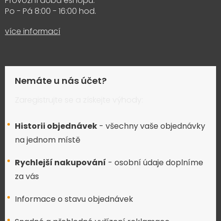
Provozní doba eshopu:
Po - Pá 8:00 - 16:00 hod.
více informací
Nemáte u nás účet?
Zaregistrujte se a získejte výhody:
Historii objednávek
- všechny vaše objednávky
na jednom místě
Rychlejší nakupování
- osobní údaje doplníme
za vás
Informace o stavu objednávek