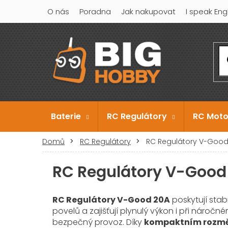
Přejít
O nás
Poradna
Jak nakupovat
I speak Eng
na
obsah
Baterie
RC Regulátory
RC Moto
Domů
RC Regulátory
RC Regulátory V-Good
RC Regulátory V-Good
RC Regulátory V-Good 20A
poskytují stabi
povelů a zajišťují plynulý výkon i při nároč
bezpečný provoz. Díky
kompaktním rozm