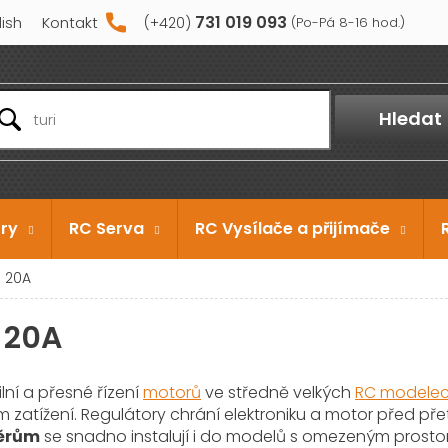
731 019 093
lish
Kontakt
Hledat
ry
RC Serva
RC Vysílače a přijímače
 20A
 20A
lní a přesné řízení
motorů
ve středně velkých
RC modele
ném zatížení. Regulátory chrání elektroniku a motor před př
ěrům
se snadno instalují i do modelů s omezeným prosto