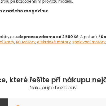
í
ontrolu při každodenním provozu modelu.
p
r
ch z našeho magazínu:
v
k
y
v
ý
p
Hobby.cz
s dopravou zdarma od 2 500 Kč
. A pokud už
Re
i
í karty
,
RC Motory
,
elektrické motory
,
spalovací motory
s
u
e, které řešíte při nákupu nej
Nakupujte bez obav