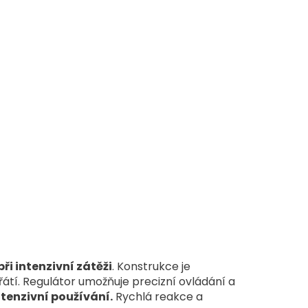
při intenzivní zátěži
. Konstrukce je
átí. Regulátor umožňuje precizní ovládání a
tenzivní používání.
Rychlá reakce a