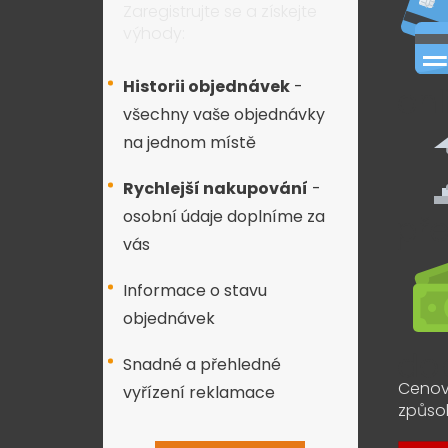
Zaregistrujte se a získejte
výhody:
Historii objednávek
-
všechny vaše objednávky
na jednom místě
Rychlejší nakupování
-
osobní údaje doplníme za
vás
Informace o stavu
objednávek
Snadné a přehledné
Cenov
vyřízení reklamace
způso