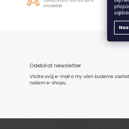
zejmén
Otestováno samotnými
modeláři
přizpů
zajišt
Nas
Odebírat newsletter
Vložte svůj e-mail a my vám budeme zasíla
našem e-shopu.
Z
á