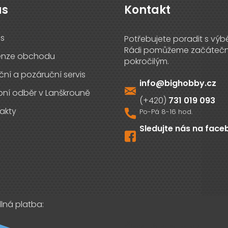
ás
Kontakt
s
enze obchodu
ční a pozáruční servis
info
@
bighobby.cz
ní odběr v Lanškrouně
731 019 093
akty
Sledujte nás na fac
lná platba:
Časté dotazy