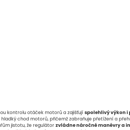
O
v
l
á
ou kontrolu otáček motorů a zajišťují
spolehlivý výkon i 
d
hladký chod motorů, přičemž zabraňuje přetížení a přehř
a
c
řům jistotu, že regulátor
zvládne náročné manévry a in