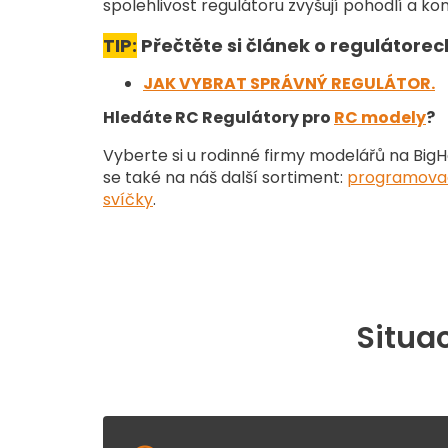
spolehlivost regulátoru zvyšují pohodlí a k
TIP:
Přečtěte si článek o regulátore
JAK VYBRAT SPRÁVNÝ REGULÁTOR.
Hledáte RC Regulátory pro
RC modely
?
Vyberte si u rodinné firmy modelářů na Big
se také na náš další sortiment
:
programovac
svíčky
.
Situac