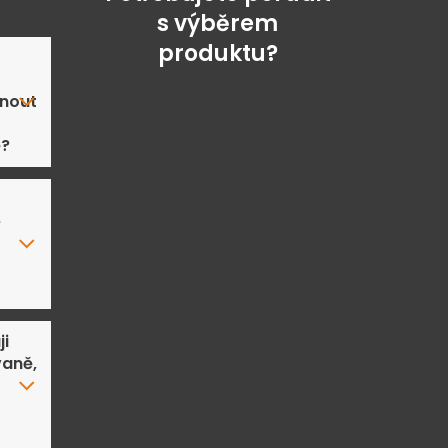
s výběrem
produktu?
nout
ě?
e
ji
aně,