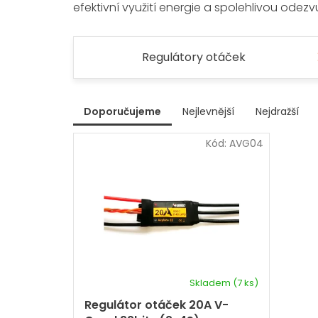
efektivní využití energie a spolehlivou odezv
Regulátory otáček
V
Doporučujeme
Nejlevnější
Nejdražší
ý
Ř
p
Kód:
AVG04
a
i
z
s
e
p
n
r
í
p
o
r
d
o
u
d
k
u
t
k
Skladem
(7 ks)
ů
t
Regulátor otáček 20A V-
ů