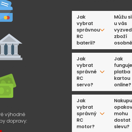
Jak
Můžu si
vybrat
u vás
správnou
vyzved
RC
zboží
baterii?
osobn
Jak
Jak
vybrat
funguj
správné
platba
RC
kartou
servo?
online?
Jak
Nakupu
vybrat
opakov
správný
mohu
ě výhodné
RC
dostat
by dopravy:
motor?
slevu?