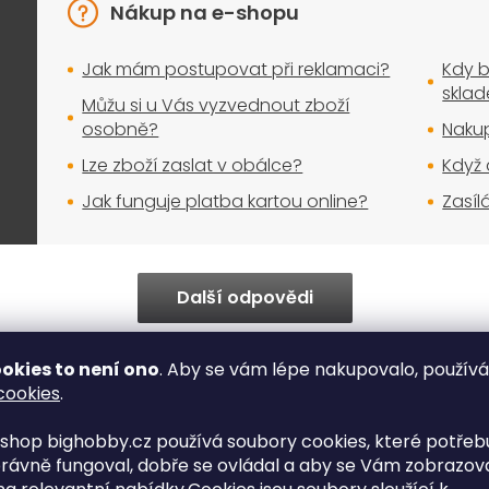
Nákup na e-shopu
Jak mám postupovat při reklamaci?
Kdy b
skla
Můžu si u Vás vyzvednout zboží
osobně?
Nakup
Lze zboží zaslat v obálce?
Když 
Jak funguje platba kartou online?
Zasíl
Další odpovědi
okies to není ono
. Aby se vám lépe nakupovalo, použív
cookies
.
shop bighobby.cz používá soubory cookies, které potřebu
Okamžitá expe
Bezkonkurenční ceny
rávně fungoval, dobře se ovládal a aby se Vám zobrazov
zboží