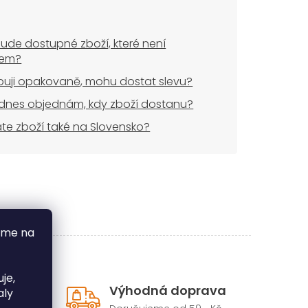
ude dostupné zboží, které není
dem?
uji opakovaně, mohu dostat slevu?
dnes objednám, kdy zboží dostanu?
áte zboží také na Slovensko?
áme na
je,
dice
Výhodná doprava
aly