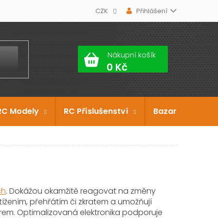
CZK
Přihlášení
Nákupní košík
RC Modely
RC Příslušenství
Bazar
Dárko
ch
. Dokážou okamžitě reagovat na změny
etížením, přehřátím či zkratem a umožňují
rem. Optimalizovaná elektronika podporuje