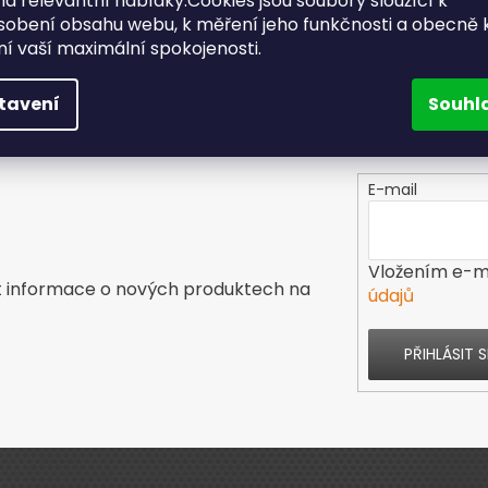
a relevantní nabídky.Cookies jsou soubory sloužící k
Nakupte u nás a ušetříte
sobení obsahu webu, k měření jeho funkčnosti a obecně 
Doručení už do dru
ění vaší maximální spokojenosti.
dne
tavení
Souhl
E-mail
Vložením e-ma
t informace o nových produktech na
údajů
PŘIHLÁSIT S