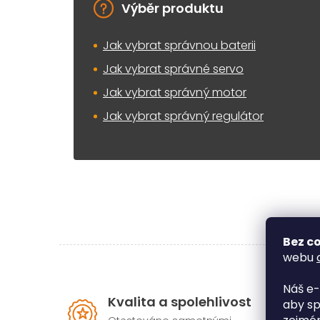
Výběr produktu
Jak vybrat správnou baterii
Jak vybrat správné servo
Jak vybrat správný motor
Jak vybrat správný regulátor
Bez co
webu
Náš e-
Kvalita a spolehlivost
aby sp