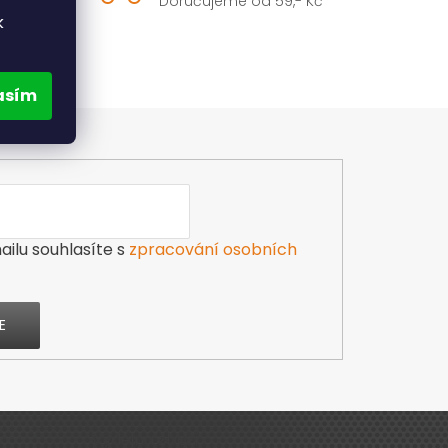
Doručujeme od 59,- Kč
k
hého
asím
ilu souhlasíte s
zpracování osobních
E
Výdejna zboží