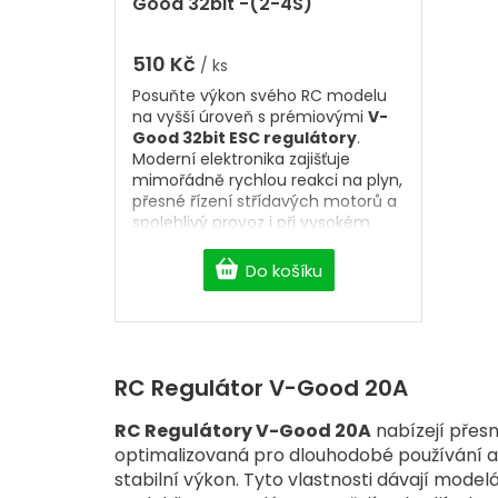
Good 32bit -(2-4S)
510 Kč
/ ks
Posuňte výkon svého RC modelu
na vyšší úroveň s prémiovými
V-
Good 32bit ESC regulátory
.
Moderní elektronika zajišťuje
mimořádně rychlou reakci na plyn,
přesné řízení střídavých motorů a
spolehlivý provoz i při vysokém
zatížení. Nabízíme
ESC
regulátory 6A–160A
, včetně
HV
Do košíku
verzí pro 6S, 8S i 14S LiPo
baterie
, vhodných pro RC letadla,
vrtulníky, EDF modely i další
výkonné aplikace. Vyberte si
kvalitní
32bit ESC regulátor
, který
RC Regulátor V-Good 20A
poskytne maximální výkon,
efektivitu a dlouhou životnost.
RC Regulátory V-Good 20A
nabízejí přesn
optimalizovaná pro dlouhodobé používání a 
stabilní výkon. Tyto vlastnosti dávají modelá