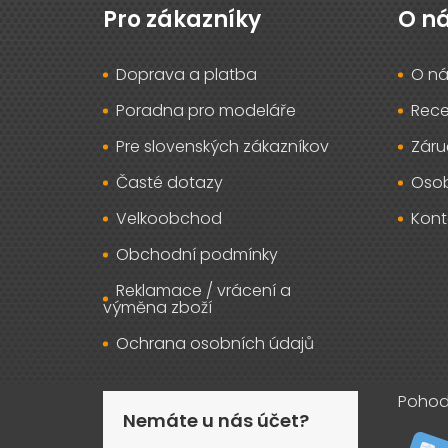
p
Pro zákazníky
O n
a
t
Doprava a platba
O ná
í
Poradna pro modeláře
Rec
Pre slovenských zákazníkov
Záru
Časté dotazy
Osob
Velkoobchod
Kont
Obchodní podmínky
Reklamace / vrácení a
výměna zboží
Ochrana osobních údajů
Pohod
Nemáte u nás účet?