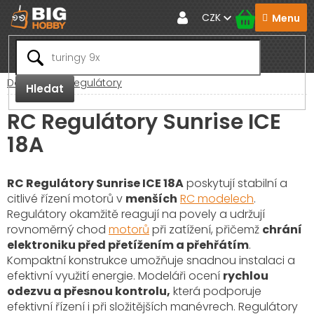
Přejít
CZK
na
obsah
Domů
RC Regulátory
Hledat
RC Regulátory Sunrise ICE
18A
RC Regulátory Sunrise ICE 18A
poskytují stabilní a
citlivé řízení motorů v
menších
RC modelech
.
Regulátory okamžitě reagují na povely a udržují
rovnoměrný chod
motorů
při zatížení, přičemž
chrání
elektroniku před přetížením a přehřátím
.
Kompaktní konstrukce umožňuje snadnou instalaci a
efektivní využití energie. Modeláři ocení
rychlou
odezvu a přesnou kontrolu,
která podporuje
efektivní řízení i při složitějších manévrech. Regulátory