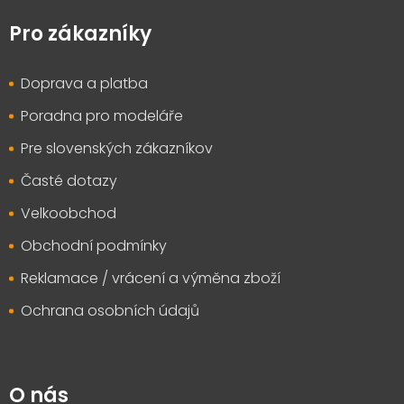
á
p
Pro zákazníky
a
t
Doprava a platba
í
Poradna pro modeláře
Pre slovenských zákazníkov
Časté dotazy
Velkoobchod
Obchodní podmínky
Reklamace / vrácení a výměna zboží
Ochrana osobních údajů
O nás