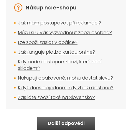
Nákup na e-shopu
Jak mám postupovat při reklamaci?
Můžu si u Vás vyzvednout zboží osobně?
Lze zboží zaslat v obálce?
Jak funguje platba kartou online?
Kdy bude dostupné zboží, které není
skladem?
Nakupuji opakovaně, mohu dostat slevu?
Když dnes objednám, kdy zboží dostanu?
Zasíláte zboží také na Slovensko?
Další odpovědi