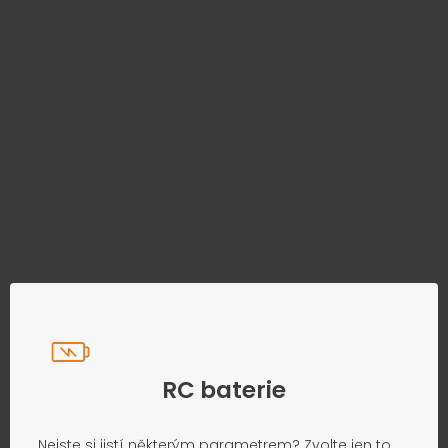
Najděte správný díl bez
zbytečného hledání
Přesně podle parametrů vašeho modelu
RC baterie
Nejste si jistí některým parametrem? Zvolte jen to,