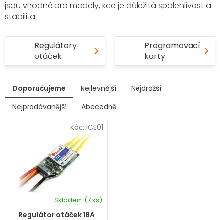
jsou vhodné pro modely, kde je důležitá spolehlivost a
stabilita.
Regulátory
Programovací
otáček
karty
V
Doporučujeme
Nejlevnější
Nejdražší
ý
p
Nejprodávanější
Abecedně
Ř
i
a
s
Kód:
ICE01
z
p
e
r
n
í
o
p
d
r
u
o
k
d
Skladem
(7 ks)
t
u
ů
k
Regulátor otáček 18A