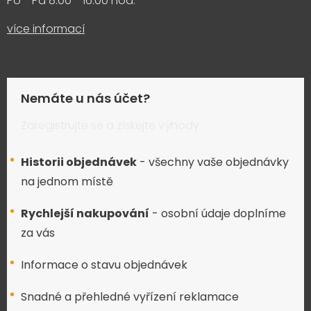
Po - Pá 8:00 - 16:00 hod.
více informací
Nemáte u nás účet?
Zaregistrujte se a získejte výhody:
Historii objednávek
- všechny vaše objednávky
na jednom místě
Rychlejší nakupování
- osobní údaje doplníme
za vás
Informace o stavu objednávek
Snadné a přehledné vyřízení reklamace