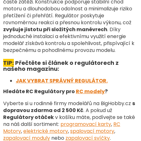
časté zátěži. Konstrukce podporuje stabilní chod
í
motoru a dlouhodobou odolnost a minimalizuje riziko
p
přetížení či přehřátí. Regulátor poskytuje
r
v
rovnoměrnou reakci a přesnou kontrolu výkonu, což
k
zvyšuje jistotu při složitých manévrech
. Díky
y
jednoduché instalaci a efektivnímu využití energie
v
modelář získává kontrolu a spolehlivost, přispívající k
ý
bezpečnému a pohodlnému provozu modelu.
p
i
TIP:
Přečtěte si článek o regulátorech z
s
našeho magazínu:
u
JAK VYBRAT SPRÁVNÝ REGULÁTOR.
Hledáte RC Regulátory pro
RC modely
?
Vyberte si u rodinné firmy modelářů na BigHobby.cz
s
dopravou zdarma od 2 500 Kč
. A pokud už
Regulátory otáček
v košíku máte, podívejte se také
na náš další sortiment
:
programovací karty
,
RC
Motory
,
elektrické motory
,
spalovací motory
,
zapalovací moduly
nebo
zapalovací svíčky
.