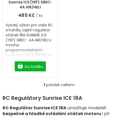
t
Sunrise ICE (YEP) SBEC-
ů
4A AIR/HELI
485 Kč
/ ks
Vysoký výkon pro vaše RC
vrtulníky zajistí regulátor
otáček 18A SUNRISE ICE
(YEP) SBEC- 4A AIR/HELI s
mnoha
programovatelnými
funkcemi. Od 2 500 Kč na
BigHobby doprava zdarma.
Do košíku
1
položek celkem
O
v
l
RC Regulátory Sunrise ICE 18A
á
d
RC Regulátor Sunrise ICE 18A
umožňuje modeláři
a
bezpečné a hladké ovládání otáček motoru
i při
c