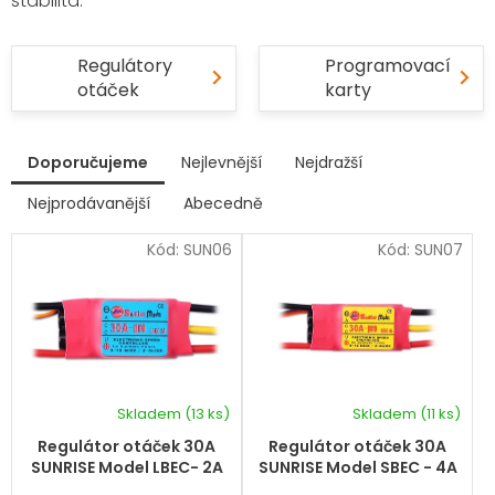
stabilita.
Regulátory
Programovací
otáček
karty
V
Doporučujeme
Nejlevnější
Nejdražší
ý
p
Nejprodávanější
Abecedně
Ř
i
a
s
Kód:
SUN06
Kód:
SUN07
z
p
e
r
n
í
o
p
d
r
u
o
k
d
Skladem
(13 ks)
Skladem
(11 ks)
t
u
ů
k
Regulátor otáček 30A
Regulátor otáček 30A
t
SUNRISE Model LBEC- 2A
SUNRISE Model SBEC - 4A
ů