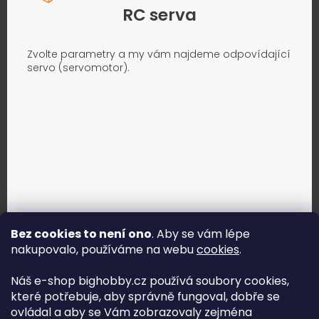
RC serva
Zvolte parametry a my vám najdeme odpovídající
servo (servomotor).
Bez cookies to není ono
. Aby se vám lépe
nakupovalo, používáme na webu
cookies
.
Jak vybrat správné servo?
Náš e-shop bighobby.cz používá soubory cookies,
které potřebuje, aby správně fungoval, dobře se
Najít správné servo
ovládal a aby se Vám zobrazovaly zejména