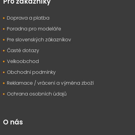
p
Pro zákazníky
a
t
Doprava a platba
í
Poradna pro modeláře
Pre slovenských zákazníkov
Časté dotazy
Velkoobchod
Obchodní podmínky
Reklamace / vrácení a výměna zboží
Ochrana osobních údajů
O nás