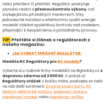
p
riziko přetížení či přehřátí. Regulátor poskytuje
r
v
plynulou reakci a
přesnou kontrolu
výkonu
, což
k
zvyšuje jistotu při složitých manévrech. Díky
y
jednoduché instalaci a efektivnímu využití energie
v
modelář získává spolehlivou kontrolu nad modelem,
ý
přispívající k bezpečnému a pohodlnému provozu.
p
i
TIP:
Přečtěte si článek o regulátorech z
s
našeho magazínu:
u
JAK VYBRAT SPRÁVNÝ REGULÁTOR.
Hledáte RC Regulátory pro
RC modely
?
Vyberte si u rodinné firmy modelářů na BigHobby.cz
s
dopravou zdarma od 2 500 Kč
. A pokud už
Regulátory otáček
v košíku máte, podívejte se také
na náš další sortiment
:
programovací karty
,
RC
Motory
,
elektrické motory
,
spalovací motory
,
zapalovací moduly
nebo
zapalovací svíčky
.