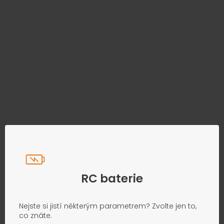
Najděte správný díl bez
zbytečného hledání
Přesně podle parametrů vašeho modelu
RC baterie
Nejste si jistí některým parametrem? Zvolte jen to,
co znáte.