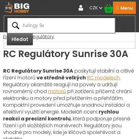
Přejít
CZK
na
obsah
Domů
RC Regulátory
Hledat
RC Regulátory Sunrise 30A
RC Regulátory Sunrise 30A
poskytují stabilní a citlivé
řízení motorů
ve středně velkých
RC modelech
.
Regulátory okamžitě reagují na povely a udržují
rovnoměrný chod
motorů
při zatížení, přičemž chrání
elektroniku a motory před přetížením a přehřátím.
Kompaktní provedení umožňuje snadnou instalaci a
efektivní využití energie. Modeláři ocení
rychlou
reakci a precizní kontrolu
, která podporuje přesné
řízení i při složitějších manévrech. Regulátory jsou
vhodné pro modely, kde je klíčová spolehlivost a