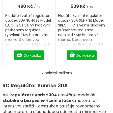
490 Kč
539 Kč
/ ks
/ ks
Hledáte kvalitní regulátor
Hledáte kvalitní regulátor
otáček 30A SUNRISE Model
otáček 30A SUNRISE Model
LBEC- 2A s velmi hladkým
SBEC - 4A s velmi hladkým
průběhem regulace
průběhem regulace
rychlosti? My ho pro vás
rychlosti? My ho pro vás
máme. S dopravou
máme. S dopravou
zdarma na BigHobby od 2
zdarma na BigHobby od 2
500 Kč. Regulátor (ESC
500 Kč. Regulátor (ESC
30A)
30A)
Do košíku
Do košíku
2
položek celkem
O
v
l
RC Regulátor Sunrise 30A
á
d
RC Regulátor Sunrise 30A
umožňuje modeláři
a
stabilní a bezpečné řízení otáček
motoru i při
c
intenzivní zátěži. Konstrukce zajišťuje rovnoměrný
í
chod motoru a dlouhodobou odolnost a minimalizuje