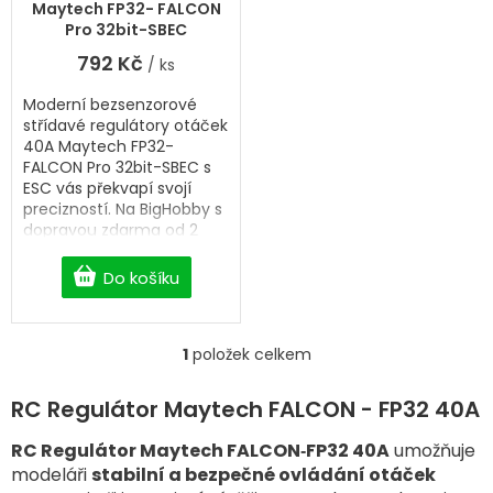
t
Maytech FP32- FALCON
ů
Pro 32bit-SBEC
792 Kč
/ ks
Moderní bezsenzorové
střídavé regulátory otáček
40A Maytech FP32-
FALCON Pro 32bit-SBEC s
ESC vás překvapí svojí
precizností. Na BigHobby s
dopravou zdarma od 2
500 Kč.
Do košíku
1
položek celkem
O
v
l
RC Regulátor Maytech FALCON - FP32 40A
á
d
RC Regulátor Maytech FALCON‑FP32 40A
umožňuje
a
modeláři
stabilní a bezpečné ovládání otáček
c