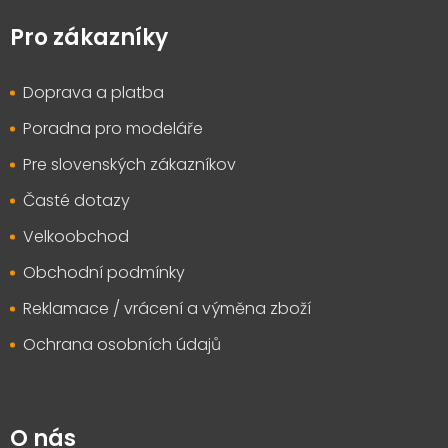
á
p
Pro zákazníky
a
t
Doprava a platba
í
Poradna pro modeláře
Pre slovenských zákazníkov
Časté dotazy
Velkoobchod
Obchodní podmínky
Reklamace / vrácení a výměna zboží
Ochrana osobních údajů
O nás