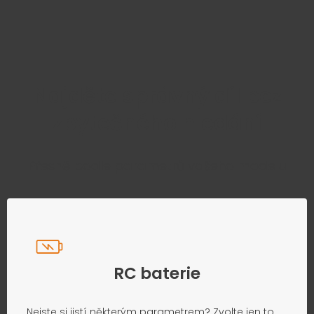
Najděte správný díl bez
zbytečného hledání
Přesně podle parametrů vašeho modelu
RC baterie
Nejste si jistí některým parametrem? Zvolte jen to,