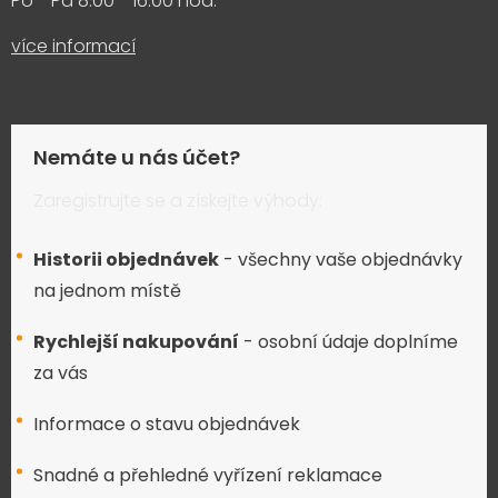
Po - Pá 8:00 - 16:00 hod.
více informací
Nemáte u nás účet?
Zaregistrujte se a získejte výhody:
Historii objednávek
- všechny vaše objednávky
na jednom místě
Rychlejší nakupování
- osobní údaje doplníme
za vás
Informace o stavu objednávek
Snadné a přehledné vyřízení reklamace