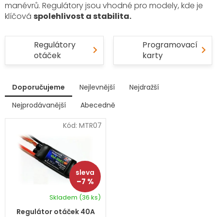
manévrů. Regulátory jsou vhodné pro modely, kde je
klíčová
spolehlivost a stabilita.
Regulátory
Programovací
otáček
karty
V
Doporučujeme
Nejlevnější
Nejdražší
ý
p
Nejprodávanější
Abecedně
Ř
i
a
s
Kód:
MTR07
z
p
e
r
n
í
o
p
d
r
u
–7 %
o
k
d
Skladem
(36 ks)
t
u
ů
k
Regulátor otáček 40A