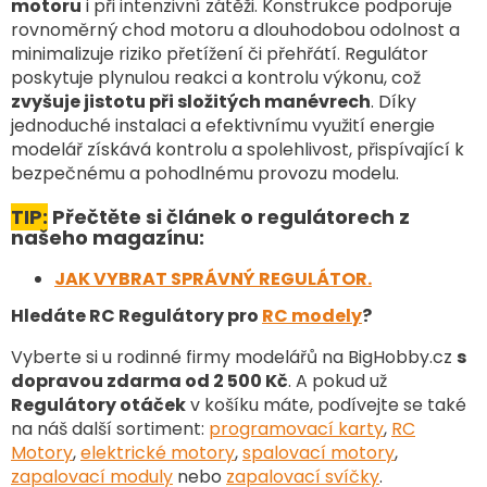
motoru
i při intenzivní zátěži. Konstrukce podporuje
í
rovnoměrný chod motoru a dlouhodobou odolnost a
p
minimalizuje riziko přetížení či přehřátí. Regulátor
r
v
poskytuje plynulou reakci a kontrolu výkonu, což
k
zvyšuje jistotu při složitých manévrech
. Díky
y
jednoduché instalaci a efektivnímu využití energie
v
modelář získává kontrolu a spolehlivost, přispívající k
ý
bezpečnému a pohodlnému provozu modelu.
p
i
TIP:
Přečtěte si článek o regulátorech z
s
našeho magazínu:
u
JAK VYBRAT SPRÁVNÝ REGULÁTOR.
Hledáte RC Regulátory pro
RC modely
?
Vyberte si u rodinné firmy modelářů na BigHobby.cz
s
dopravou zdarma od 2 500 Kč
. A pokud už
Regulátory otáček
v košíku máte, podívejte se také
na náš další sortiment
:
programovací karty
,
RC
Motory
,
elektrické motory
,
spalovací motory
,
zapalovací moduly
nebo
zapalovací svíčky
.