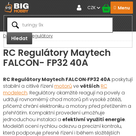
Přejít
CZK
na
obsah
Domů
RC Regulátory
Hledat
RC Regulátory Maytech
FALCON- FP32 40A
RC Regulátory Maytech FALCON‑FP32 40A
poskytují
stabilní a citlivé řízení
motorů
ve
větších
RC
modelech
. Regulátory okamžitě reagují na povely a
udržují rovnoměrný chod motorů při vysoké zátěži,
přičemž chrání elektroniku a motory před přetížením a
přehřátím. Kompaktní provedení umožňuje
jednoduchou instalaci a
efektivní využití energie
.
Modeláři ocení rychlou odezvu a precizní kontrolu,
která podporuje přesné řízení i během složitějších