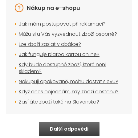
Nákup na e-shopu
Jak mám postupovat při reklamaci?
Můžu si u Vás vyzvednout zboží osobně?
Lze zboží zaslat v obálce?
Jak funguje platba kartou online?
Kdy bude dostupné zboží, které není
skladem?
Nakupuji opakovaně, mohu dostat slevu?
Když dnes objednám, kdy zboží dostanu?
Zasíláte zboží také na Slovensko?
Další odpovědi