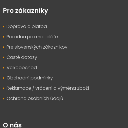
á
p
Pro zákazníky
a
t
Doprava a platba
í
Poradna pro modeláře
Pre slovenských zákazníkov
Časté dotazy
Velkoobchod
Obchodní podmínky
Reklamace / vrácení a výměna zboží
Ochrana osobních údajů
O nás