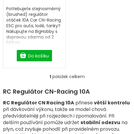
5
Potřebujete stejnosměrný
hvězdiček.
(brushed) regulátor
otáček 10A Car CN-Racing
ESC pro auta, lodě, tanky?
Nakupujte na BigHobby s
dopravou zdarma od 2
500 Kč.
Do košíku
1
položek celkem
O
v
l
RC Regulátor CN-Racing 10A
á
d
RC Regulátor CN Racing 10A
přinese
větší kontrolu
a
při dávkování výkonu, takže se model chová
c
předvídatelněji při rozjezdech i zpomalování. Při
í
delším používání pomůže udržet
stabilní odezvu
na
p
plyn, což zvyšuje pohodlí při pravidelném provozu.
r