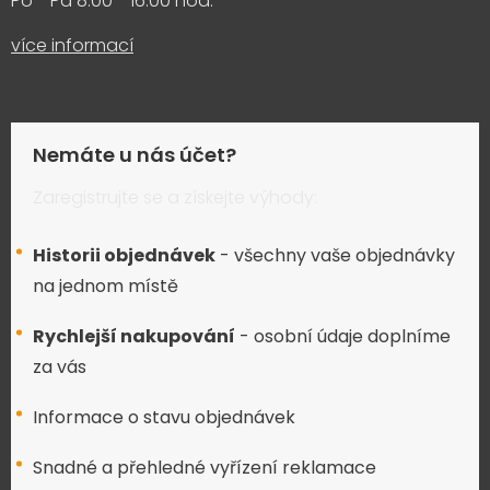
Po - Pá 8:00 - 16:00 hod.
více informací
Nemáte u nás účet?
Zaregistrujte se a získejte výhody:
Historii objednávek
- všechny vaše objednávky
na jednom místě
Rychlejší nakupování
- osobní údaje doplníme
za vás
Informace o stavu objednávek
Snadné a přehledné vyřízení reklamace