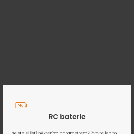
Najděte správný díl bez
zbytečného hledání
Přesně podle parametrů vašeho modelu
RC baterie
Nejste si jistí některým parametrem? Zvolte jen to,