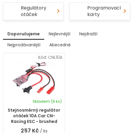
Regulátory
Programovací
otáček
karty
V
Doporučujeme
Nejlevnější
Nejdražší
ý
p
Nejprodávanější
Abecedně
Ř
i
a
s
Kód:
CNL10A
z
p
e
r
n
í
o
p
d
r
u
o
k
d
Skladem
(9 ks)
t
Průměrné
u
hodnocení
ů
k
Stejnosměrný regulátor
produktu
t
otáček 10A Car CN-
je
ů
Racing ESC - brushed
5,0
257 Kč
/ ks
z