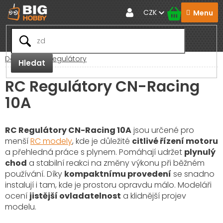
Přejít
CZK
na
obsah
Domů
RC Regulátory
Hledat
RC Regulátory CN-Racing
10A
RC Regulátory CN-Racing 10A
jsou určené pro
menší
RC modely
, kde je důležité
citlivé řízení motoru
a přehledná práce s plynem. Pomáhají udržet
plynulý
chod
a stabilní reakci na změny výkonu při běžném
používání. Díky
kompaktnímu provedení
se snadno
instalují i tam, kde je prostoru opravdu málo. Modeláři
ocení
jistější ovladatelnost
a klidnější projev
modelu.