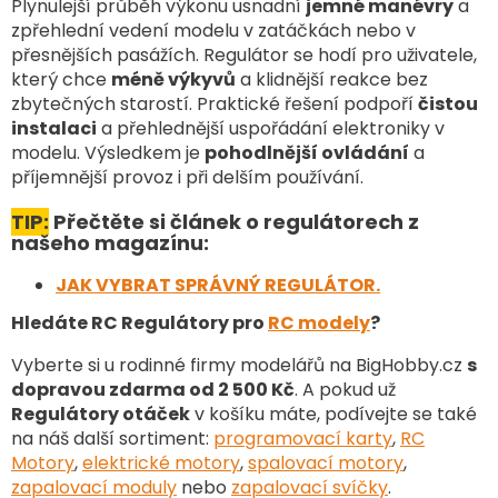
v
Plynulejší průběh výkonu usnadní
jemné manévry
a
k
zpřehlední vedení modelu v zatáčkách nebo v
y
přesnějších pasážích. Regulátor se hodí pro uživatele,
v
který chce
méně výkyvů
a klidnější reakce bez
ý
zbytečných starostí. Praktické řešení podpoří
čistou
p
instalaci
a přehlednější uspořádání elektroniky v
i
modelu. Výsledkem je
pohodlnější ovládání
a
s
u
příjemnější provoz i při delším používání.
TIP:
Přečtěte si článek o regulátorech z
našeho magazínu:
JAK VYBRAT SPRÁVNÝ REGULÁTOR.
Hledáte RC Regulátory pro
RC modely
?
Vyberte si u rodinné firmy modelářů na BigHobby.cz
s
dopravou zdarma od 2 500 Kč
. A pokud už
Regulátory otáček
v košíku máte, podívejte se také
na náš další sortiment
:
programovací karty
,
RC
Motory
,
elektrické motory
,
spalovací motory
,
zapalovací moduly
nebo
zapalovací svíčky
.