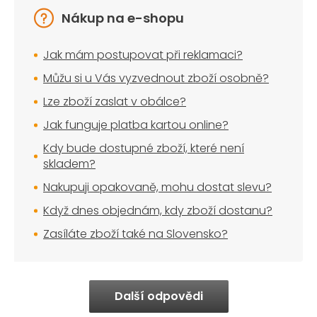
Nákup na e-shopu
Jak mám postupovat při reklamaci?
Můžu si u Vás vyzvednout zboží osobně?
Lze zboží zaslat v obálce?
Jak funguje platba kartou online?
Kdy bude dostupné zboží, které není
skladem?
Nakupuji opakovaně, mohu dostat slevu?
Když dnes objednám, kdy zboží dostanu?
Zasíláte zboží také na Slovensko?
Další odpovědi