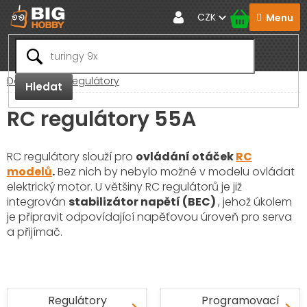
Přejít
CZK
na
obsah
Domů
RC Regulátory
Hledat
RC regulátory 55A
RC regulátory slouží pro
ovládání otáček
RC
modelů
.
Bez nich by nebylo možné v modelu ovládat
elektrický motor. U většiny RC regulátorů je již
integrován
stabilizátor napětí (BEC)
, jehož úkolem
je připravit odpovídající napěťovou úroveň pro serva
a přijímač.
Regulátory
Programovací