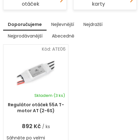
otáček
karty
V
Doporučujeme
Nejlevnější
Nejdražší
ý
p
Nejprodávanější
Abecedně
Ř
i
a
s
Kód:
ATE06
z
p
e
r
n
í
o
p
d
r
u
o
k
d
Skladem
(3 ks)
t
u
ů
k
Regulátor otáček 55A T-
t
motor AT (2-6S)
ů
892 Kč
/ ks
Sáhněte po velmi