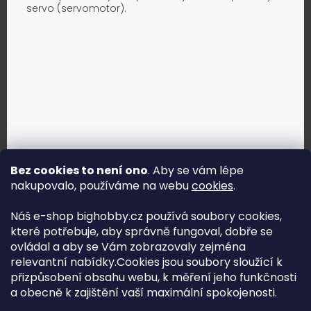
servo (servomotor).
Bez cookies to není ono
. Aby se vám lépe
nakupovalo, používáme na webu
cookies
.
Jak vybrat správné servo?
Náš e-shop bighobby.cz používá soubory cookies,
které potřebuje, aby správně fungoval, dobře se
Najít správné servo
ovládal a aby se Vám zobrazovaly zejména
relevantní nabídky.Cookies jsou soubory sloužící k
přizpůsobení obsahu webu, k měření jeho funkčnosti
a obecně k zajištění vaší maximální spokojenosti.