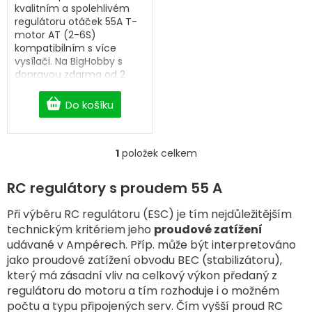
kvalitním a spolehlivém
regulátoru otáček 55A T-
motor AT (2-6S)
kompatibilním s více
vysílači. Na BigHobby s
dopravou zdarma od 2
500 Kč.
Do košíku
1
položek celkem
O
v
l
RC regulátory s proudem 55 A
á
d
Při výběru RC regulátoru (ESC) je tím nejdůležitějším
a
technickým kritériem jeho
proudové zatížení
c
udávané v Ampérech. Příp. může být interpretováno
í
jako proudové zatížení obvodu BEC (stabilizátoru),
p
který má zásadní vliv na celkový výkon předaný z
r
v
regulátoru do motoru a tím rozhoduje i o možném
k
počtu a typu připojených serv. Čím vyšší proud RC