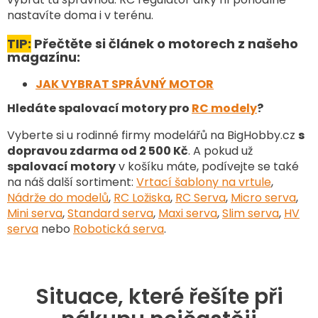
nastavíte doma i v terénu.
TIP:
Přečtěte si článek o motorech z našeho
magazínu:
JAK VYBRAT SPRÁVNÝ MOTOR
Hledáte spalovací motory pro
RC modely
?
Vyberte si u rodinné firmy modelářů na BigHobby.cz
s
dopravou zdarma od 2 500 Kč
. A pokud už
spalovací motory
v košíku máte, podívejte se také
na náš další sortiment
:
Vrtací šablony na vrtule
,
Nádrže do modelů
,
RC Ložiska
,
RC Serva
,
Micro serva
,
Mini serva
,
Standard serva
,
Maxi serva
,
Slim serva
,
HV
serva
nebo
Robotická serva
.
Situace, které řešíte při