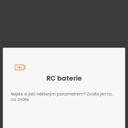
Najděte správný díl bez
zbytečného hledání
Přesně podle parametrů vašeho modelu
RC baterie
Nejste si jistí některým parametrem? Zvolte jen to,
co znáte.