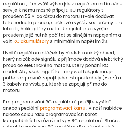
y
regulátoru, tím vyšší výkon jde z regulátoru a tím více
v
serv je k němu možné připojit. RC regulátory s
ý
proudem 55 A, dokážou do motoru trvale dodávat
p
tuto hodnotu proudu, špičkově i vyšší Jsou určeny pro
i
letadla, helikoptéry i auta. U regulátorů s vyšším
s
u
proudem je již nutné počítat se silnějším napájením a
volit
RC akumulátory
s minimálním napětím 2S.
Uvnitř regulátoru otáček bývá elektronický obvod,
který na základě signálu z přijímače dodává elektrický
proud do elektrického motoru, který pohání RC
model. Aby však regulátor fungoval tak, jak má, je
potřeba správně zapojit jeho vstupní kabely (+ a -) a
3 kabely na výstupu, které se zapojují přímo do
motoru.
Pro programování RC regulátorů použijte vysílač
anebo speciální
programovací kartu
. V naší nabídce
najdete celou řadu programovacích karet
kompatibilních s různými typy RC regulátorů. Stačí si
vybrat tu správnou. RC regulátor díky ní pohodlně