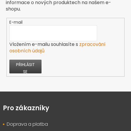
informace o nových produktech na našem e-
shopu.
E-mail
Vložením e-mailu souhlasíte s
zpracování
osobních údajů
PŘIHLÁSIT
SE
Z
á
p
Pro zákazníky
a
t
Doprava a platba
í