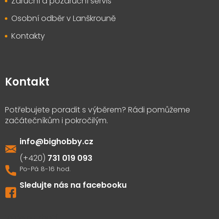
Záruční a pozáruční servis
Osobní odběr v Lanškrouně
Kontakty
Kontakt
info
@
bighobby.cz
731 019 093
Sledujte nás na facebooku
Výdejna zboží