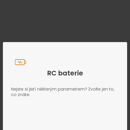
zbytečného hledání
Přesně podle parametrů vašeho modelu
RC baterie
Nejste si jistí některým parametrem? Zvolte jen to,
co znáte.