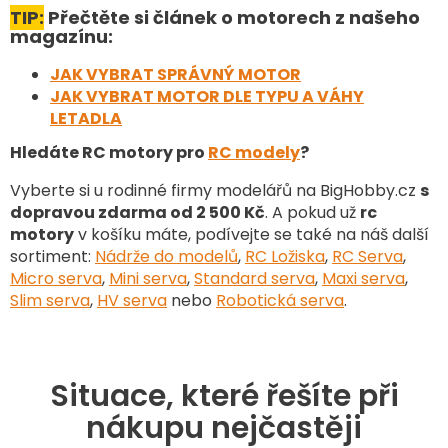
TIP:
Přečtěte si článek o motorech z našeho
magazínu:
JAK VYBRAT SPRÁVNÝ MOTOR
JAK VYBRAT MOTOR DLE TYPU A VÁHY
LETADLA
Hledáte RC motory pro
RC modely
?
Vyberte si u rodinné firmy modelářů na BigHobby.cz
s
dopravou zdarma od 2 500 Kč
. A pokud už
rc
motory
v košíku máte, podívejte se také na náš další
sortiment
:
Nádrže do modelů
,
RC Ložiska
,
RC Serva
,
Micro serva
,
Mini serva
,
Standard serva
,
Maxi serva
,
Slim serva
,
HV serva
nebo
Robotická serva
.
Situace, které řešíte při
nákupu nejčastěji