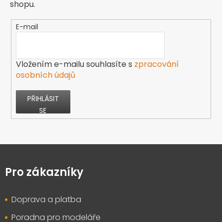
shopu.
E-mail
Vložením e-mailu souhlasíte s
zpracování
osobních údajů
PŘIHLÁSIT
SE
Z
á
p
Pro zákazníky
a
t
Doprava a platba
í
Poradna pro modeláře