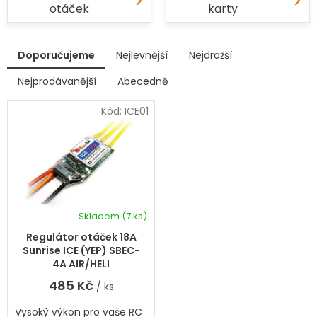
otáček
karty
V
Doporučujeme
Nejlevnější
Nejdražší
ý
p
Nejprodávanější
Abecedně
Ř
i
a
s
Kód:
ICE01
z
p
e
r
n
í
o
p
d
r
u
o
k
d
Skladem
(7 ks)
t
u
ů
k
Regulátor otáček 18A
t
Sunrise ICE (YEP) SBEC-
ů
4A AIR/HELI
485 Kč
/ ks
Vysoký výkon pro vaše RC