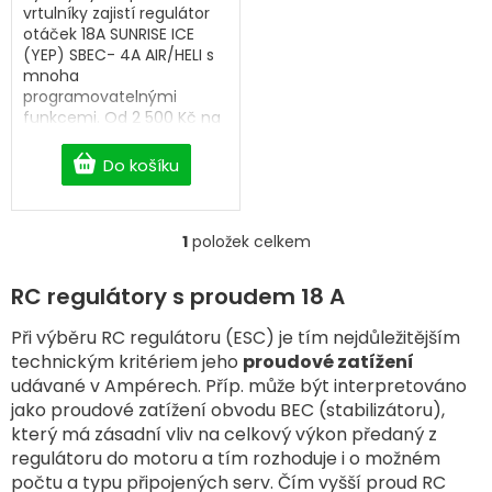
vrtulníky zajistí regulátor
otáček 18A SUNRISE ICE
(YEP) SBEC- 4A AIR/HELI s
mnoha
programovatelnými
funkcemi. Od 2 500 Kč na
BigHobby doprava zdarma.
Do košíku
1
položek celkem
O
v
l
RC regulátory s proudem 18 A
á
d
Při výběru RC regulátoru (ESC) je tím nejdůležitějším
a
technickým kritériem jeho
proudové zatížení
c
udávané v Ampérech. Příp. může být interpretováno
í
jako proudové zatížení obvodu BEC (stabilizátoru),
p
který má zásadní vliv na celkový výkon předaný z
r
v
regulátoru do motoru a tím rozhoduje i o možném
k
počtu a typu připojených serv. Čím vyšší proud RC