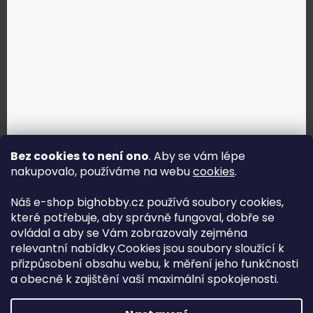
Bez cookies to není ono
. Aby se vám lépe
nakupovalo, používáme na webu
cookies
.
Jak vybrat správné servo?
Náš e-shop bighobby.cz používá soubory cookies,
které potřebuje, aby správně fungoval, dobře se
Najít správné servo
ovládal a aby se Vám zobrazovaly zejména
relevantní nabídky.Cookies jsou soubory sloužící k
přizpůsobení obsahu webu, k měření jeho funkčnosti
a obecně k zajištění vaší maximální spokojenosti.
Copyright (c) 2016 -2026 Big hobby.cz - všechna práva