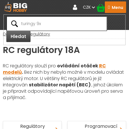
Přejít
CZK
na
obsah
Domů
RC Regulátory
Hledat
RC regulátory 18A
RC regulátory slouží pro
ovládání otáček
RC
modelů
.
Bez nich by nebylo možné v modelu ovládat
elektrický motor. U většiny RC regulátorů je již
integrován
stabilizátor napětí (BEC)
, jehož úkolem
je připravit odpovídající napěťovou úroveň pro serva
a přijímač.
Regulátory
Programovací