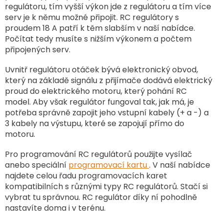
y
regulátoru, tím vyšší výkon jde z regulátoru a tím více
v
serv je k němu možné připojit. RC regulátory s
ý
proudem 18 A patří k těm slabším v naší nabídce.
p
Počítat tedy musíte s nižším výkonem a počtem
i
připojených serv.
s
u
Uvnitř regulátoru otáček bývá elektronický obvod,
který na základě signálu z přijímače dodává elektrický
proud do elektrického motoru, který pohání RC
model. Aby však regulátor fungoval tak, jak má, je
potřeba správně zapojit jeho vstupní kabely (+ a -) a
3 kabely na výstupu, které se zapojují přímo do
motoru.
Pro programování RC regulátorů použijte vysílač
anebo speciální
programovací kartu
. V naší nabídce
najdete celou řadu programovacích karet
kompatibilních s různými typy RC regulátorů. Stačí si
vybrat tu správnou. RC regulátor díky ní pohodlně
nastavíte doma i v terénu.