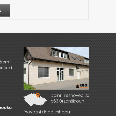
E
Výdejna zboží
Dolní Třešňovec 30
563 01 Lanškroun
ebooku
Provozní doba eshopu: