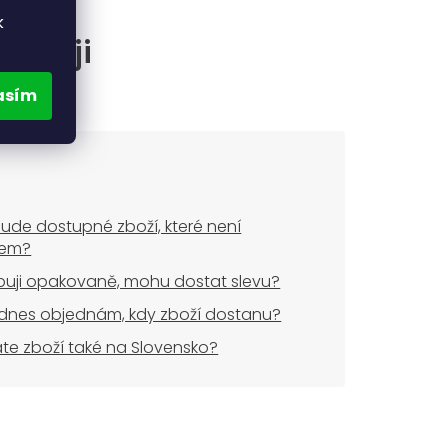
k
častěji
asím
ude dostupné zboží, které není
dem?
uji opakovaně, mohu dostat slevu?
dnes objednám, kdy zboží dostanu?
áte zboží také na Slovensko?