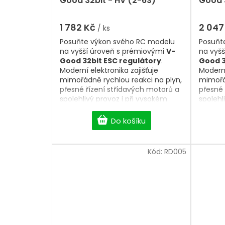
Good 32bit - HV (2-6S)
Good 
1 782 Kč
2 047
/ ks
Posuňte výkon svého RC modelu
Posuňt
na vyšší úroveň s prémiovými
V-
na vyš
Good 32bit ESC regulátory
.
Good 3
Moderní elektronika zajišťuje
Moderní
mimořádně rychlou reakci na plyn,
mimořád
přesné řízení střídavých motorů a
přesné 
spolehlivý provoz i při vysokém
spolehl
zatížení. Nabízíme
ESC
zatížen
regulátory 6A–160A
, včetně
HV
regulá
Do košíku
verzí pro 6S, 8S i 14S LiPo
verzí p
baterie
, vhodných pro RC letadla,
bateri
vrtulníky, EDF modely i další
vrtulní
Kód:
RD005
výkonné aplikace. Vyberte si
výkonné
kvalitní
32bit ESC regulátor
, který
kvalitn
poskytne maximální výkon,
poskyt
efektivitu a dlouhou životnost.
efektiv