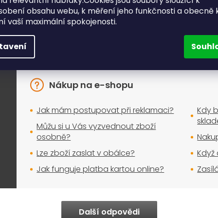
a relevantní nabídky.Cookies jsou soubory sloužící k
sobení obsahu webu, k měření jeho funkčnosti a obecně 
e, které řešíte při nákupu nej
ění vaší maximální spokojenosti.
Nakupujte bez obav
tavení
Souhl
Nákup na e-shopu
Jak mám postupovat při reklamaci?
Kdy b
skla
Můžu si u Vás vyzvednout zboží
osobně?
Nakup
Lze zboží zaslat v obálce?
Když 
Jak funguje platba kartou online?
Zasíl
Další odpovědi