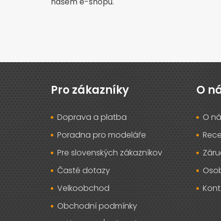
našem e-shopu.
Z
á
p
Pro zákazníky
O n
a
t
Doprava a platba
O ná
í
Poradna pro modeláře
Rec
Pre slovenských zákazníkov
Záru
Časté dotazy
Osob
Velkoobchod
Kont
Obchodní podmínky