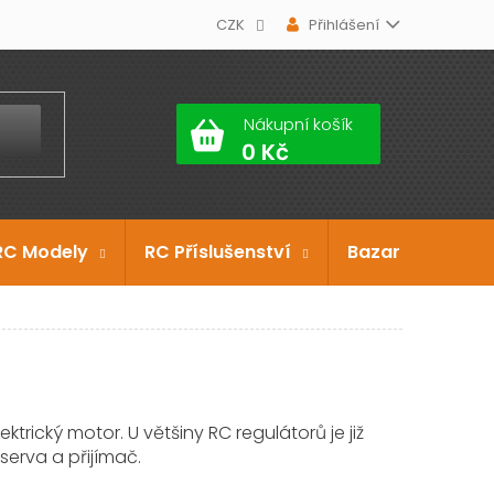
CZK
Přihlášení
Nákupní košík
RC Modely
RC Příslušenství
Bazar
Dárko
trický motor. U většiny RC regulátorů je již
serva a přijímač.