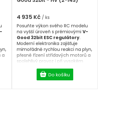
Good 32bit - HV (2-14S)
je
5,0
z
4 935 Kč
/ ks
5
u
Posuňte výkon svého RC modelu
hvězdiček.
-
na vyšší úroveň s prémiovými
V-
Good 32bit ESC regulátory
.
Moderní elektronika zajišťuje
yn,
mimořádně rychlou reakci na plyn,
ů a
přesné řízení střídavých motorů a
spolehlivý provoz i při vysokém
zatížení. Nabízíme
ESC
V
regulátory 6A–160A
, včetně
HV
Do košíku
verzí pro 6S, 8S i 14S LiPo
la,
baterie
, vhodných pro RC letadla,
vrtulníky, EDF modely i další
výkonné aplikace. Vyberte si
terý
kvalitní
32bit ESC regulátor
, který
poskytne maximální výkon,
efektivitu a dlouhou životnost.