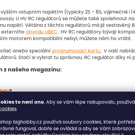
l
á
 vyšším vstupním napětím (typicky 2S – 8S, výjimečně i 1
d
ovozu. U HV RC regulátorů se můžete také spolehnout na
a
c
kému napětí. Většina z těchto regulátorů má již vestavěný
í
m externího
obvodu UBEC
. HV RC regulátory bývají kompat
p
ším motorem kompatibilní nebyl, můžete nám ho vrátit.
r
v
sílač anebo speciální
programovací kartu
. V naší nabí
k
látorů. Stačí si vybrat tu správnou. RC regulátor díky ní
y
v
ch z našeho magazínu:
ý
p
i
s
ely
?
u
okies to není ono
. Aby se vám lépe nakupovalo, použív
Hobby.cz s dopravou zdarma od 2 500 Kč. A pokud už
prog
cookies
.
táček
,
RC motory
,
elektrické motory
,
spalovací motory
n
shop bighobby.cz používá soubory cookies, které potřebu
rávně fungoval, dobře se ovládal a aby se Vám zobrazov