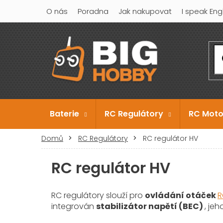
Přejít
O nás
Poradna
Jak nakupovat
I speak Eng
na
obsah
Baterie
RC Regulátory
RC Moto
Domů
RC Regulátory
RC regulátor HV
RC regulátor HV
RC regulátory slouží pro
ovládání otáček
R
integrován
stabilizátor napětí (BEC)
, je