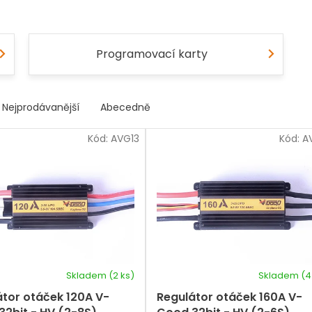
Programovací karty
Nejprodávanější
Abecedně
Kód:
AVG13
Kód:
A
Skladem
(2 ks)
Skladem
(4
Průměrné
hodnocení
átor otáček 120A V-
Regulátor otáček 160A V-
produktu