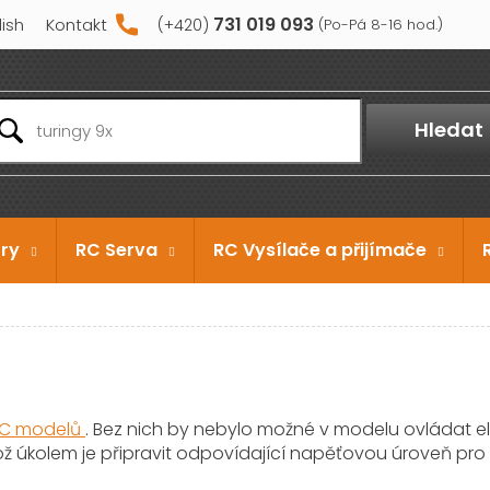
731 019 093
lish
Kontakt
Hledat
ry
RC Serva
RC Vysílače a přijímače
C modelů
. Bez nich by nebylo možné v modelu ovládat elek
hož úkolem je připravit odpovídající napěťovou úroveň pro 