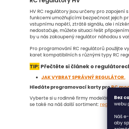
RC regulátory HV
HV RC regulátory jsou určeny pro zapojení s
funkcemi umožňujícími bezpečnost jejich pr
vstupnímu napětí, ztrátě signálu, ale i níz
nedostačuje, můžete situaci řešit připojení
by u nás zakoupený regulátor náhodou s va
Pro programování RC regulátorů použijte vy
karet kompatibilních s různými typy RC regu
TIP:
Přečtěte si článek o regulátore
JAK VYBRAT SPRÁVNÝ REGULÁTOR.
Hledáte programovací karty pro
RC mod
Bez co
Vyberte si u rodinné firmy modelářů na Big
webu
se také na náš další sortiment
:
regulátory o
Náš e-
aby sp