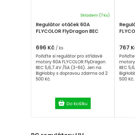
Skladem
(7 ks)
Regulátor otáček 60A
Regul
FLYCOLOR FlyDragon BEC
FLYCO
5,6,7.4V /5A (3-6S)
5,6,7.
696 Kč
767 
/ ks
Pořiďte si regulátor pro střídavé
Pořiďte
motory 60A FLYCOLOR FlyDragon
motory
BEC 5,6,7.4V /5A (3-6S). Jen na
BEC 5,6
BigHobby s dopravou zdarma od 2
BigHob
500 Kč.
500 Kč.
Do košíku