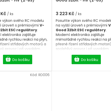
32bit - HV (2-8S)
Good 32bit - HV (2-6S)
je
5,0
z
 Kč
3 223 Kč
/ ks
/ ks
5
e výkon svého RC modelu
Posuňte výkon svého RC model
hvězdiček.
ší úroveň s prémiovými
V-
na vyšší úroveň s prémiovými
V
2bit ESC regulátory
.
Good 32bit ESC regulátory
.
 elektronika zajišťuje
Moderní elektronika zajišťuje
ně rychlou reakci na plyn,
mimořádně rychlou reakci na pl
řízení střídavých motorů a
přesné řízení střídavých motor
ivý provoz i při vysokém
spolehlivý provoz i při vysokém
í. Nabízíme
ESC
zatížení. Nabízíme
ESC
tory 6A–160A
, včetně
HV
regulátory 6A–160A
, včetně
H
Do košíku
Do košíku
ro 6S, 8S i 14S LiPo
verzí pro 6S, 8S i 14S LiPo
e
, vhodných pro RC letadla,
baterie
, vhodných pro RC letad
ky, EDF modely i další
vrtulníky, EDF modely i další
Kód:
RD006
 aplikace. Vyberte si
výkonné aplikace. Vyberte si
í
32bit ESC regulátor
, který
kvalitní
32bit ESC regulátor
, k
ne maximální výkon,
poskytne maximální výkon,
itu a dlouhou životnost.
efektivitu a dlouhou životnost.