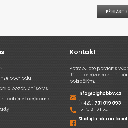
PŘIHLÁSIT S
ás
Kontakt
s
enze obchodu
ční a pozáruční servis
info
@
bighobby.cz
ní odběr v Lanškrouně
731 019 093
akty
Sledujte nás na fac