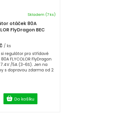
Skladem
(7 ks)
átor otáček 80A
LOR FlyDragon BEC
4V /5A (3-6S)
Kč
/ ks
 si regulátor pro střídavé
 80A FLYCOLOR FlyDragon
,7.4V /5A (3-6S). Jen na
by s dopravou zdarma od 2
Do košíku
O
v