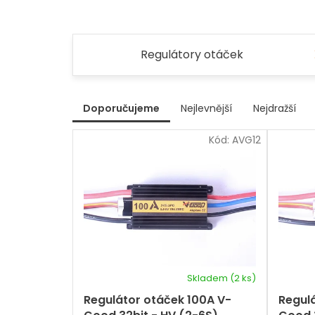
Regulátory otáček
V
Doporučujeme
Nejlevnější
Nejdražší
ý
Ř
p
Kód:
AVG12
a
i
z
s
e
p
n
r
í
p
o
r
d
o
u
d
k
u
t
k
Skladem
(2 ks)
ů
t
Regulátor otáček 100A V-
Regul
ů