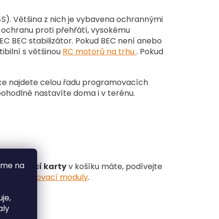
4S). Většina z nich je vybavena ochrannými
 ochranu proti přehřátí, vysokému
 BEC BEC stabilizátor. Pokud BEC není anebo
ibilní s většinou
RC motorů na trhu
. Pokud
dce najdete celou řadu programovacích
 pohodlně nastavíte doma i v terénu.
áme na
ramovací karty
v košíku máte, podívejte
ebo
zapalovací moduly
.
je,
aly