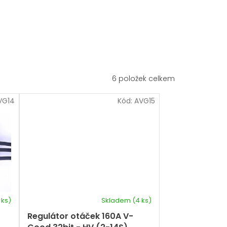
6
položek celkem
VG14
Kód:
AVG15
 ks)
Skladem
(4 ks)
Průměrné
hodnocení
Regulátor otáček 160A V-
produktu