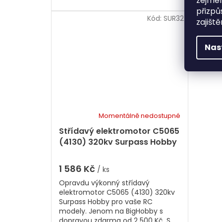
zejmén
přizpů
Kód:
SUR32
zajišt
Nas
Momentálně nedostupné
Střídavý elektromotor C5065
(4130) 320kv Surpass Hobby
1 586 Kč
/ ks
Opravdu výkonný střídavý
elektromotor C5065 (4130) 320kv
Surpass Hobby pro vaše RC
modely. Jenom na BigHobby s
dopravou zdarma od 2 500 Kč. S