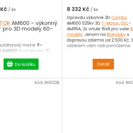
 Kč
8 332 Kč
/ ks
/ ks
Opravdu výkonné 3D
Combo
TOR
AM600 – výkonný
AM600 525kv 3D
T-Motor
,
ESC
-
 pro 3D modely 60–
AM116A, 2x vrtule 16x8 pro vaše
modely
. Jenom na
BigHobby
s
dopravou zdarma od 2 500 Kč. 
utátorový motor
T-
výběrem vám rádi pomůžeme.
 AM600
je určen pro 3D
tické modely s rozpětím
 a letovou hmotností 3–4
Do košíku
Detail
y odlehčené konstrukci s
řídelí, optimalizovanému
ní a robustnímu provedení
Kód:
BH032B
Kód:
BH
vysoký výkon, spolehlivost a
 životnost. Konstrukce s
m průměru k výšce 3:1
je vyšší krouticí moment,
hlazení a rychlou odezvu na
M600 je skvělou volbou
oty, kteří požadují vysoký
 nízkou hmotnost a
lní spolehlivost při 3D