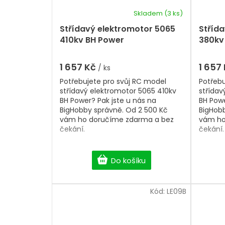
létání.
létání.
Skladem
(3 ks)
Střídavý elektromotor 5065
Stříd
410kv BH Power
380kv
1 657 Kč
1 657
/ ks
Potřebujete pro svůj RC model
Potřebu
střídavý elektromotor 5065 410kv
střídav
BH Power? Pak jste u nás na
BH Powe
BigHobby správně. Od 2 500 Kč
BigHobb
vám ho doručíme zdarma a bez
vám ho
čekání.
čekání.
Do košíku
Kód:
LE09B