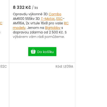
8 332 Kč
/ ks
Opravdu výkonné 3D
Combo
AM600 555kv 3D
T-Motor
,
ESC
-
RC
AM116A, 2x vrtule 16x8 pro vaše
RC
modely
. Jenom na
BigHobby
s
S
dopravou zdarma od 2 500 Kč. S
výběrem vám rádi pomůžeme.
Do košíku
032C
Kód:
LE09A