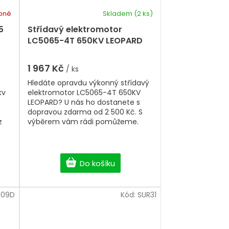
pné
Skladem
(2 ks)
5
Střídavý elektromotor
LC5065-4T 650KV LEOPARD
1 967 Kč
/ ks
Hledáte opravdu výkonný střídavý
kv
elektromotor LC5065-4T 650KV
LEOPARD? U nás ho dostanete s
dopravou zdarma od 2 500 Kč. S
z
výběrem vám rádi pomůžeme.
Do košíku
E09D
Kód:
SUR31