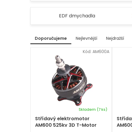
EDF dmychadla
V
Doporučujeme
Nejlevnější
Nejdražší
ý
Ř
p
Kód:
AM600A
a
i
z
s
e
p
n
r
í
p
o
r
d
o
u
d
k
u
t
k
Skladem
(7 ks)
ů
t
Střídavý elektromotor
Stříd
ů
AM600 525kv 3D T-Motor
AM600