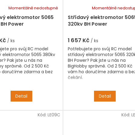
Momentálně nedostupné
Momentálně nedostu
avý elektromotor 5065
Střídavý elektromotor 506
 BH Power
320kv BH Power
 Kč
1 657 Kč
/ ks
/ ks
jete pro svůj RC model
Potřebujete pro svůj RC model
ý elektromotor 5065 380kv
střídavý elektromotor 5065 320
r? Pak jste u nás na
BH Power? Pak jste u nás na
y správně. Od 2 500 Kč
BigHobby správně. Od 2 500 Kč
 doručíme zdarma a bez
vám ho doručíme zdarma a be
čekání.
Detail
Detail
Kód:
LE09C
Kód:
L