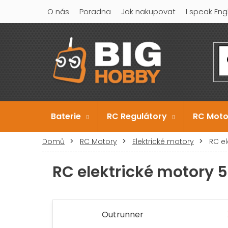
Přejít
O nás
Poradna
Jak nakupovat
I speak Eng
na
obsah
Baterie
RC Regulátory
RC Moto
Domů
RC Motory
Elektrické motory
RC e
RC elektrické motory
Outrunner