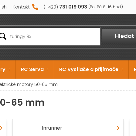
731 019 093
lish
Kontakt
Hledat
ry
RC Serva
RC Vysílače a přijímače
lektrické motory 50-65 mm
 50-65 mm
Inrunner