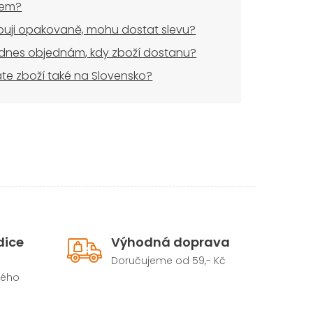
dem?
uji opakovaně, mohu dostat slevu?
dnes objednám, kdy zboží dostanu?
áte zboží také na Slovensko?
dice
Výhodná doprava
Doručujeme od 59,- Kč
hého