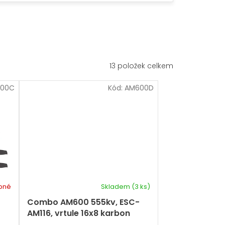
13
položek celkem
00C
Kód:
AM600D
pné
Skladem
(3 ks)
-
Combo AM600 555kv, ESC-
AM116, vrtule 16x8 karbon