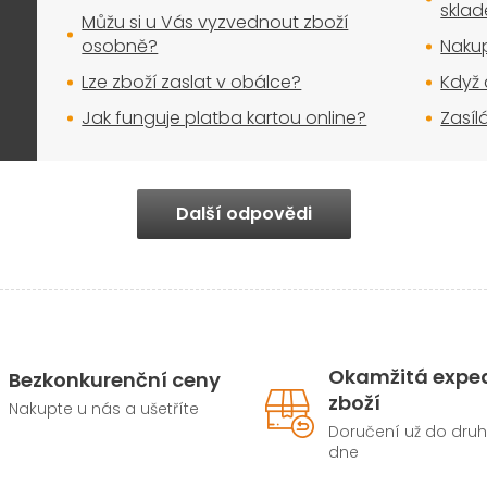
i
skla
Můžu si u Vás vyzvednout zboží
s
osobně?
Nakup
u
Lze zboží zaslat v obálce?
Když 
Jak funguje platba kartou online?
Zasíl
Další odpovědi
Okamžitá expe
Bezkonkurenční ceny
zboží
Nakupte u nás a ušetříte
Doručení už do dru
dne