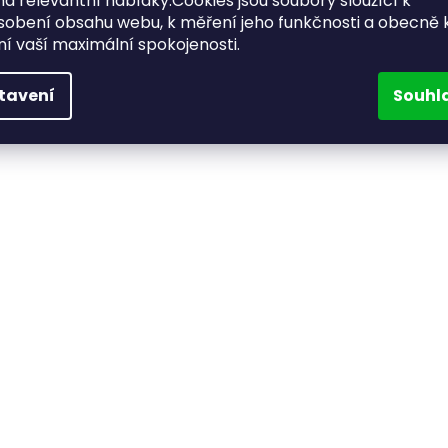
a relevantní nabídky.Cookies jsou soubory sloužící k
sobení obsahu webu, k měření jeho funkčnosti a obecně 
ění vaší maximální spokojenosti.
tavení
Souhl