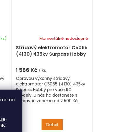
 ks)
Momentálně nedostupné
Střídavý elektromotor C5065
D
(4130) 435kv Surpass Hobby
1 586 Kč
/ ks
avý
Opravdu výkonný střídavý
elektromotor C5065 (4130) 435kv
Surpass Hobby pro vaše RC
S
modely. U nás ho dostanete s
áme na
dopravou zdarma od 2 500 Kč.
je,
Detail
aly