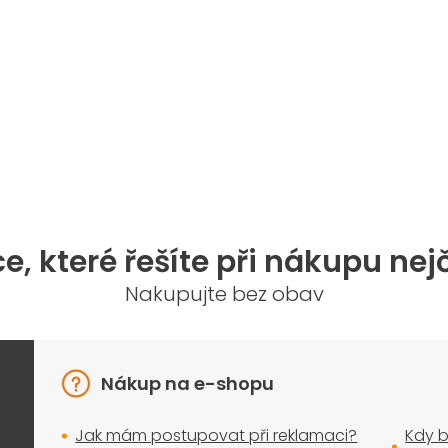
O
v
l
á
d
a
e, které řešíte při nákupu nej
c
í
Nakupujte bez obav
p
r
v
k
y
Nákup na e-shopu
v
ý
Jak mám postupovat při reklamaci?
Kdy b
p