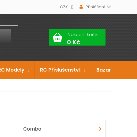
CZK
Přihlášení
Nákupní košík
RC Modely
RC Příslušenství
Bazar
Dárko
Comba