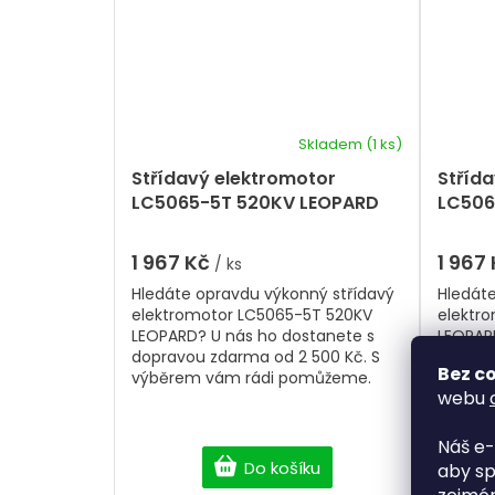
Skladem
(1 ks)
Střídavý elektromotor
Stříd
LC5065-5T 520KV LEOPARD
LC506
1 967 Kč
1 967
/ ks
Hledáte opravdu výkonný střídavý
Hledát
elektromotor LC5065-5T 520KV
elektr
LEOPARD? U nás ho dostanete s
LEOPAR
dopravou zdarma od 2 500 Kč. S
doprav
Bez co
výběrem vám rádi pomůžeme.
výběre
webu
Náš e-
Do košíku
aby sp