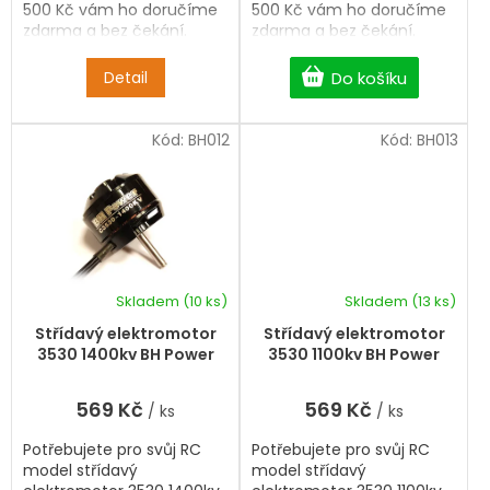
500 Kč vám ho doručíme
500 Kč vám ho doručíme
zdarma a bez čekání.
zdarma a bez čekání.
Detail
Do košíku
Kód:
BH012
Kód:
BH013
Skladem
(10 ks)
Skladem
(13 ks)
Střídavý elektromotor
Střídavý elektromotor
3530 1400kv BH Power
3530 1100kv BH Power
569 Kč
569 Kč
/ ks
/ ks
Potřebujete pro svůj RC
Potřebujete pro svůj RC
model střídavý
model střídavý