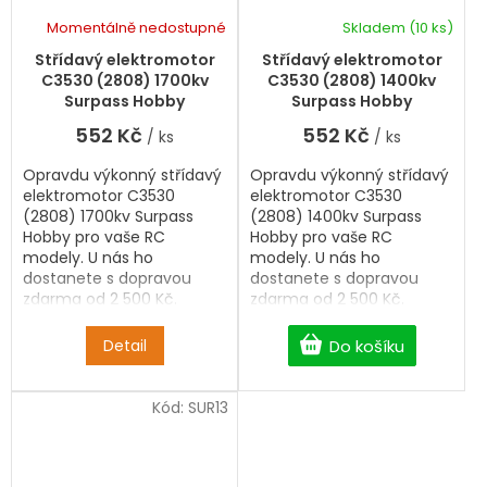
Momentálně nedostupné
Skladem
(10 ks)
Střídavý elektromotor
Střídavý elektromotor
C3530 (2808) 1700kv
C3530 (2808) 1400kv
Surpass Hobby
Surpass Hobby
552 Kč
552 Kč
/ ks
/ ks
Opravdu výkonný střídavý
Opravdu výkonný střídavý
elektromotor C3530
elektromotor C3530
(2808) 1700kv Surpass
(2808) 1400kv Surpass
Hobby pro vaše RC
Hobby pro vaše RC
modely. U nás ho
modely. U nás ho
dostanete s dopravou
dostanete s dopravou
zdarma od 2 500 Kč.
zdarma od 2 500 Kč.
Detail
Do košíku
Kód:
SUR13