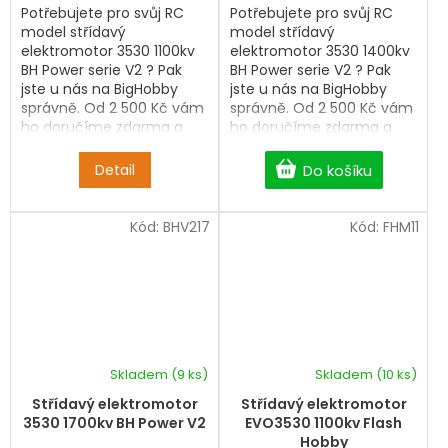
Potřebujete pro svůj RC
Potřebujete pro svůj RC
model střídavý
model střídavý
elektromotor 3530 1100kv
elektromotor 3530 1400kv
BH Power serie V2 ? Pak
BH Power serie V2 ? Pak
jste u nás na BigHobby
jste u nás na BigHobby
správně. Od 2 500 Kč vám
správně. Od 2 500 Kč vám
ho doručíme zdarma a
ho doručíme zdarma a
bez čekání.
bez čekání.
Detail
Do košíku
Kód:
BHV217
Kód:
FHM11
Skladem
(9 ks)
Skladem
(10 ks)
Střídavý elektromotor
Střídavý elektromotor
3530 1700kv BH Power V2
EVO3530 1100kv Flash
Hobby