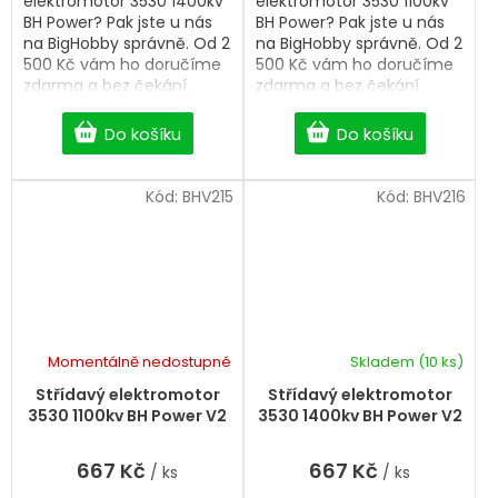
elektromotor 3530 1400kv
elektromotor 3530 1100kv
BH Power? Pak jste u nás
BH Power? Pak jste u nás
na BigHobby správně. Od 2
na BigHobby správně. Od 2
500 Kč vám ho doručíme
500 Kč vám ho doručíme
zdarma a bez čekání.
zdarma a bez čekání.
Do košíku
Do košíku
Kód:
BHV215
Kód:
BHV216
Momentálně nedostupné
Skladem
(10 ks)
Střídavý elektromotor
Střídavý elektromotor
3530 1100kv BH Power V2
3530 1400kv BH Power V2
667 Kč
667 Kč
/ ks
/ ks