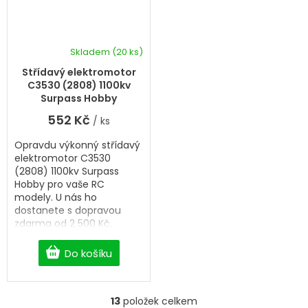
Skladem
(20 ks)
Střídavý elektromotor
C3530 (2808) 1100kv
Surpass Hobby
552 Kč
/ ks
Opravdu výkonný střídavý
elektromotor C3530
(2808) 1100kv Surpass
Hobby pro vaše RC
modely. U nás ho
dostanete s dopravou
zdarma od 2 500 Kč.
Do košíku
13
položek celkem
O