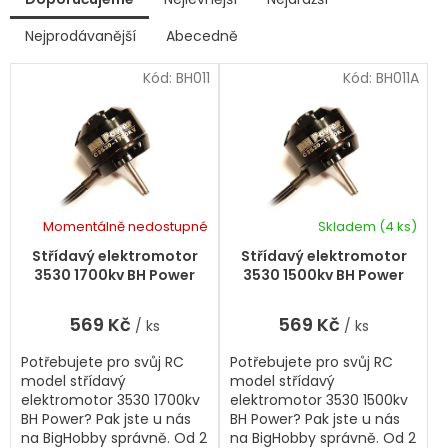
ý
p
Nejprodávanější
Abecedně
Ř
i
a
s
Kód:
BH011
Kód:
BH011A
z
p
e
r
n
í
o
p
d
r
u
o
k
d
Momentálně nedostupné
Skladem
(4 ks)
t
u
ů
k
Střídavý elektromotor
Střídavý elektromotor
t
3530 1700kv BH Power
3530 1500kv BH Power
ů
569 Kč
569 Kč
/ ks
/ ks
Potřebujete pro svůj RC
Potřebujete pro svůj RC
model střídavý
model střídavý
elektromotor 3530 1700kv
elektromotor 3530 1500kv
BH Power? Pak jste u nás
BH Power? Pak jste u nás
na BigHobby správně. Od 2
na BigHobby správně. Od 2