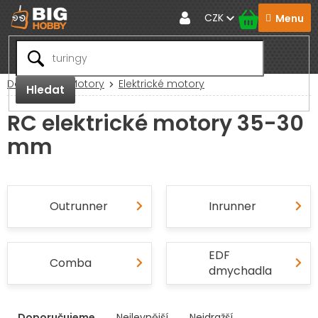
Přejít
CZK
na
obsah
Domů
RC Motory
Elektrické motory
Hledat
RC elektrické motory 35-30
mm
Outrunner
Inrunner
EDF
Comba
dmychadla
V
Doporučujeme
Nejlevnější
Nejdražší