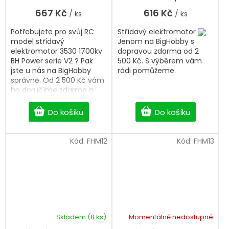
667 Kč
616 Kč
/ ks
/ ks
Potřebujete pro svůj RC
Střídavý elektromotor
model střídavý
Jenom na BigHobby s
elektromotor 3530 1700kv
dopravou zdarma od 2
BH Power serie V2 ? Pak
500 Kč. S výběrem vám
jste u nás na BigHobby
rádi pomůžeme.
správně. Od 2 500 Kč vám
ho doručíme zdarma a
bez čekání.
Do košíku
Do košíku
Kód:
FHM12
Kód:
FHM13
Skladem
(8 ks)
Momentálně nedostupné