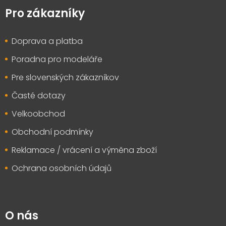
á
p
Pro zákazníky
a
t
Doprava a platba
í
Poradna pro modeláře
Pre slovenských zákazníkov
Časté dotazy
Velkoobchod
Obchodní podmínky
Reklamace / vrácení a výměna zboží
Ochrana osobních údajů
O nás