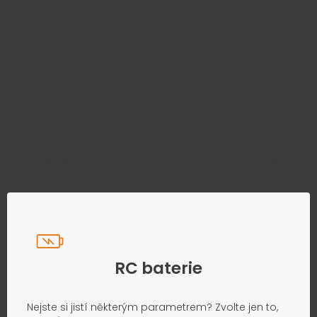
Najděte správný díl bez
zbytečného hledání
Přesně podle parametrů vašeho modelu
RC baterie
Nejste si jistí některým parametrem? Zvolte jen to,