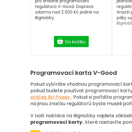
pro snadné programování
jednod
regulátorů V-Good. Doprava
regulát
zdarma nad 2 500 Kč jedině na
Snazší
BigHobby.
páky vy
BigHob
Do košíku
Programovací karta V-Good
Pokud vybíráte vhodnou programovací kartu pr
pokud budete používat programovací karty 
otáček BH Power
. Pokud si pořídíte progr
na jinou značku regulátorů byste museli po
V naší nabídce na BigHobby najdete základ
programovací karty
, které nastavíte po