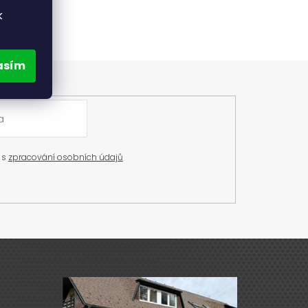
hého
k
asím
 s
zpracování osobních údajů
Výdejna zboží