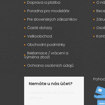
Doprava a platba
O ná
í
Poradna pro modeláře
Rec
Pre slovenských zákazníkov
Záru
Časté dotazy
Osob
Velkoobchod
Kont
Obchodní podmínky
Reklamace / vrácení a
výměna zboží
Ochrana osobních údajů
Pohod
Nemáte u nás účet?
Zaregistrujte se a získejte
výhody: