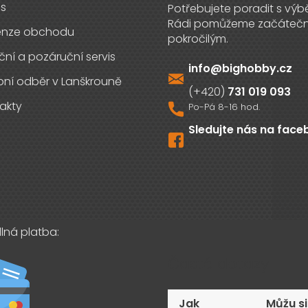
s
enze obchodu
ční a pozáruční servis
info
@
bighobby.cz
ní odběr v Lanškrouně
731 019 093
akty
Sledujte nás na fac
lná platba:
Časté dotazy
Jak
Můžu si