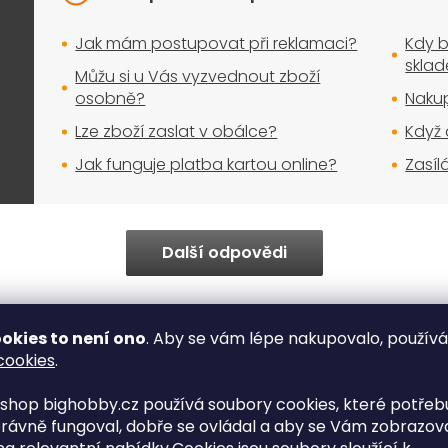
Jak mám postupovat při reklamaci?
Kdy b
skla
Můžu si u Vás vyzvednout zboží
osobně?
Nakup
Lze zboží zaslat v obálce?
Když 
Jak funguje platba kartou online?
Zasíl
Další odpovědi
okies to není ono
. Aby se vám lépe nakupovalo, použív
cookies
.
Okamžitá expe
shop bighobby.cz používá soubory cookies, které potřebu
Bezkonkurenční ceny
zboží
rávně fungoval, dobře se ovládal a aby se Vám zobrazov
Nakupte u nás a ušetříte