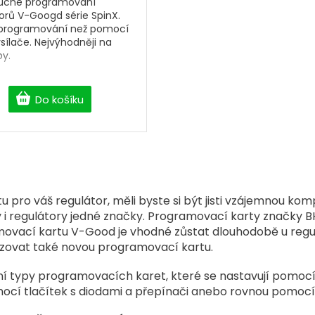
uché programování
orů V-Googd série SpinX.
 programování než pomocí
sílače. Nejvýhodněji na
by.
Do košíku
O
v
l
á
o váš regulátor, měli byste si být jisti vzájemnou kompati
d
i regulátory jedné značky. Programovací karty značky BH
a
c
amovací kartu V-Good je vhodné zůstat dlouhodobě u reg
í
řizovat také novou programovací kartu.
p
r
ní typy programovacích karet, které se nastavují pomocí
v
mocí tlačítek s diodami a přepínači anebo rovnou pomocí 
k
y