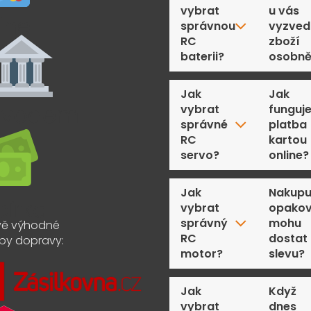
vybrat
u vás
správnou
vyzved
RC
zboží
baterii?
osobn
Jak
Jak
vybrat
funguj
správné
platba
RC
kartou
servo?
online?
Jak
Nakupu
vybrat
opakov
správný
mohu
ě výhodné
RC
dostat
by dopravy:
motor?
slevu?
Jak
Když
vybrat
dnes