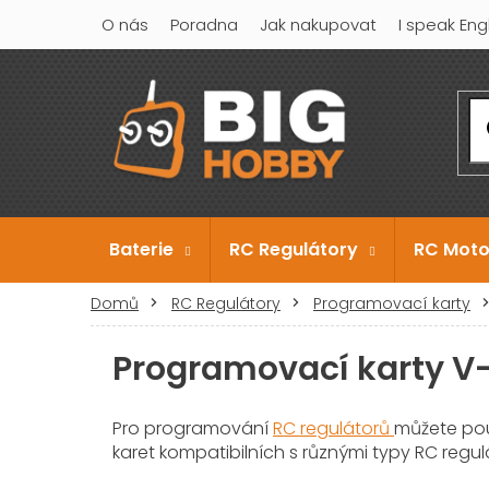
Přejít
O nás
Poradna
Jak nakupovat
I speak Eng
na
obsah
Baterie
RC Regulátory
RC Moto
Domů
RC Regulátory
Programovací karty
Programovací karty V
Pro programování
RC regulátorů
můžete pou
karet kompatibilních s různými typy RC regul