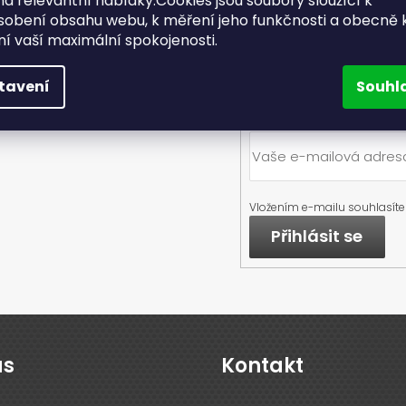
a relevantní nabídky.Cookies jsou soubory sloužící k
Doručení už do dru
sobení obsahu webu, k měření jeho funkčnosti a obecně 
dne
ění vaší maximální spokojenosti.
tavení
Souhl
Vložením e-mailu souhlasíte
Přihlásit se
ás
Kontakt