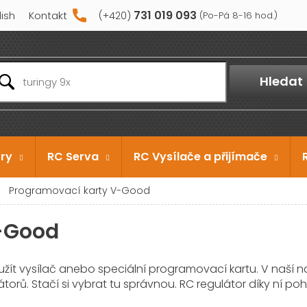
731 019 093
lish
Kontakt
Hledat
ry
RC Serva
RC Vysílače a přijímače
Programovací karty V-Good
-Good
žít vysílač anebo speciální programovací kartu. V naší
átorů. Stačí si vybrat tu správnou. RC regulátor díky ní p