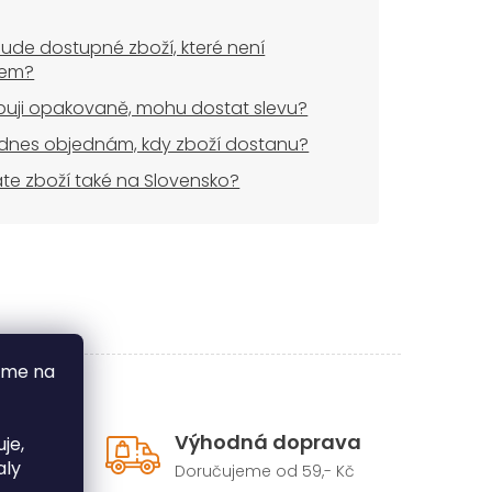
ude dostupné zboží, které není
dem?
uji opakovaně, mohu dostat slevu?
dnes objednám, kdy zboží dostanu?
áte zboží také na Slovensko?
áme na
dice
Výhodná doprava
je,
aly
Doručujeme od 59,- Kč