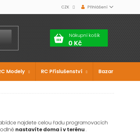
CZK
Přihlášení
Nákupní košík
RC Modely
RC Příslušenství
Bazar
Dárko
 nabídce najdete celou řadu programovacích
ohodlně
nastavíte doma i v terénu
.