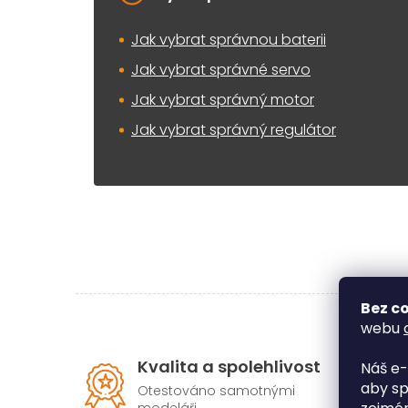
Jak vybrat správnou baterii
Jak vybrat správné servo
Jak vybrat správný motor
Jak vybrat správný regulátor
Bez co
webu
Kvalita a spolehlivost
Náš e-
aby sp
Otestováno samotnými
modeláři