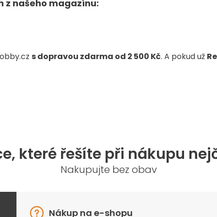
ch z našeho magazínu:
v
ý
p
i
s
u
Hobby.cz
s dopravou zdarma od 2 500 Kč
. A pokud už
Re
e, které řešíte při nákupu nej
Nakupujte bez obav
Nákup na e-shopu