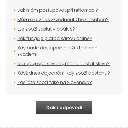
Jak mám postupovat při reklamaci?
Můžu si u Vás vyzvednout zboží osobně?
Lze zboží zaslat v obálce?
Jak funguje platba kartou online?
Kdy bude dostupné zboží, které není
skladem?
Nakupuji opakovaně, mohu dostat slevu?
Když dnes objednám, kdy zboží dostanu?
Zasíláte zboží také na Slovensko?
Další odpovědi