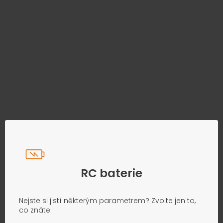
Najděte správný díl bez
zbytečného hledání
Přesně podle parametrů vašeho modelu
RC baterie
Nejste si jistí některým parametrem? Zvolte jen to,
co znáte.