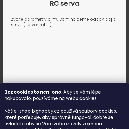
RC serva
Zvolte parametry a my vám najdeme odpovídající
servo (servomotor).
Bez cookies to není ono
. Aby se vám lépe
nakupovalo, používáme na webu
cookies
.
Jak vybrat správné servo?
Náš e-shop bighobby.cz používá soubory cookies,
které potřebuje, aby správně fungoval, dobře se
Najít správné servo
ovládal a aby se Vám zobrazovaly zejména