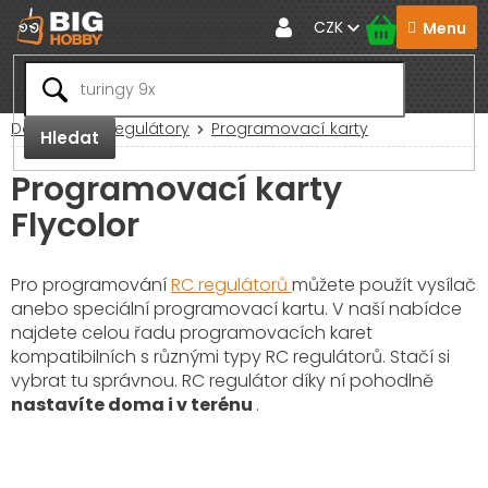
Přejít
CZK
na
obsah
Domů
RC Regulátory
Programovací karty
Hledat
Programovací karty
Flycolor
Pro programování
RC regulátorů
můžete použít vysílač
anebo speciální programovací kartu. V naší nabídce
najdete celou řadu programovacích karet
kompatibilních s různými typy RC regulátorů. Stačí si
vybrat tu správnou. RC regulátor díky ní pohodlně
nastavíte doma i v terénu
.