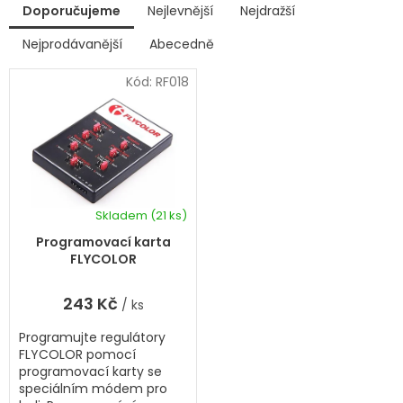
V
Doporučujeme
Nejlevnější
Nejdražší
ý
p
Nejprodávanější
Abecedně
Ř
i
a
s
Kód:
RF018
z
p
e
r
n
í
o
p
d
r
u
o
k
d
Skladem
(21 ks)
t
u
ů
k
Programovací karta
t
FLYCOLOR
ů
243 Kč
/ ks
Programujte regulátory
FLYCOLOR pomocí
programovací karty se
speciálním módem pro