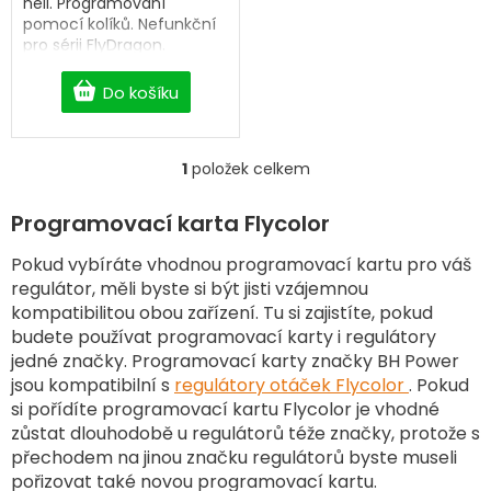
heli. Programování
pomocí kolíků. Nefunkční
pro sérii FlyDragon.
Do košíku
1
položek celkem
O
v
l
Programovací karta Flycolor
á
d
Pokud vybíráte vhodnou programovací kartu pro váš
a
regulátor, měli byste si být jisti vzájemnou
c
kompatibilitou obou zařízení. Tu si zajistíte, pokud
í
budete používat programovací karty i regulátory
p
jedné značky. Programovací karty značky BH Power
r
v
jsou kompatibilní s
regulátory otáček Flycolor
. Pokud
k
si pořídíte programovací kartu Flycolor je vhodné
y
zůstat dlouhodobě u regulátorů téže značky, protože s
v
přechodem na jinou značku regulátorů byste museli
ý
pořizovat také novou programovací kartu.
p