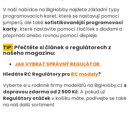
i
V naší nabídce na BigHobby najdete základní typy
s
programovacích karet, které se nastavují pomocí
u
jumperů, ale také
sofistikovanější programovací
karty
, které nastavíte pomocí tlačítek s diodami a
přepínači anebo rovnou pomocí displeje.
TIP:
Přečtěte si článek o regulátorech z
našeho magazínu:
JAK VYBRAT SPRÁVNÝ REGULÁTOR.
Hledáte RC Regulátory pro
RC modely
?
Vyberte si u rodinné firmy modelářů na BigHobby.cz
s
dopravou zdarma od 2 500 Kč
. A pokud už
Regulátory otáček
v košíku máte, podívejte se také
na náš další sortiment