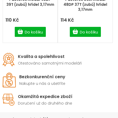
39T (zubů) hřídel 3,17mm
48DP 37T (zubů) hřídel
3,17mm
110 Kč
114 Kč
Do košíku
Do košíku
Kvalita a spolehlivost
Otestováno samotnými modeláři
Bezkonkurenční ceny
Nakupte u nás a ušetříte
Okamžitá expedice zboží
Doručení už do druhého dne