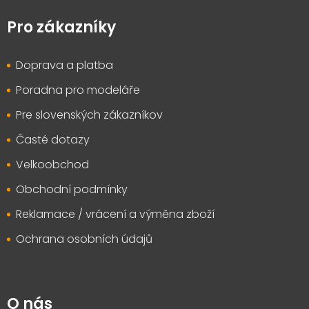
á
p
Pro zákazníky
a
t
Doprava a platba
í
Poradna pro modeláře
Pre slovenských zákazníkov
Časté dotazy
Velkoobchod
Obchodní podmínky
Reklamace / vrácení a výměna zboží
Ochrana osobních údajů
O nás