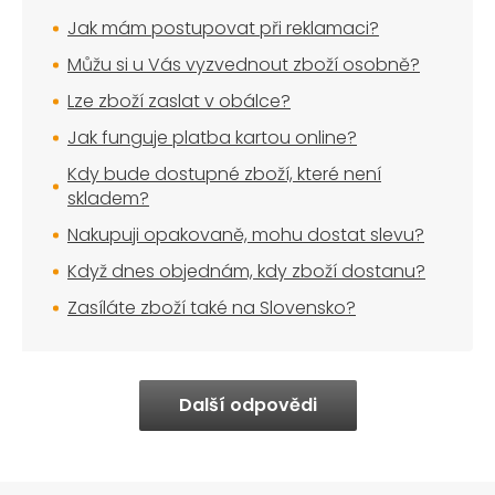
Jak mám postupovat při reklamaci?
Můžu si u Vás vyzvednout zboží osobně?
Lze zboží zaslat v obálce?
Jak funguje platba kartou online?
Kdy bude dostupné zboží, které není
skladem?
Nakupuji opakovaně, mohu dostat slevu?
Když dnes objednám, kdy zboží dostanu?
Zasíláte zboží také na Slovensko?
Další odpovědi