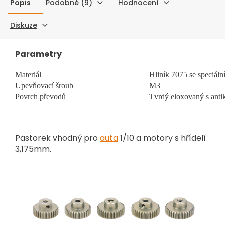
Popis
Podobné (9)
Hodnocení
Diskuze
Parametry
Materiál
Hliník 7075 se speciál
Upevňovací šroub
M3
Povrch převodů
Tvrdý eloxovaný s anti
Pastorek vhodný pro
auta
1/10 a motory s hřídelí
3,175mm.