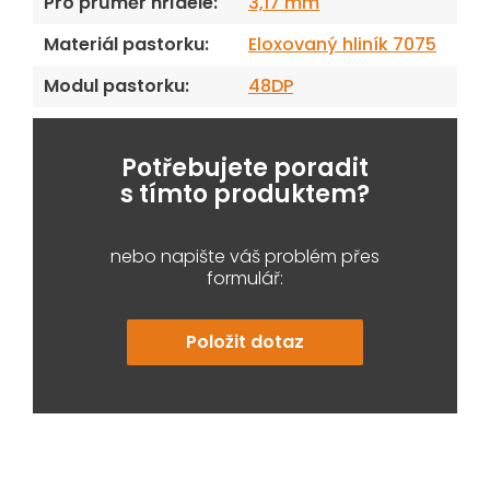
Pro průměr hřídele
:
3,17 mm
Materiál pastorku
:
Eloxovaný hliník 7075
Modul pastorku
:
48DP
Potřebujete poradit
s tímto produktem?
nebo napište váš problém přes
formulář:
Položit dotaz