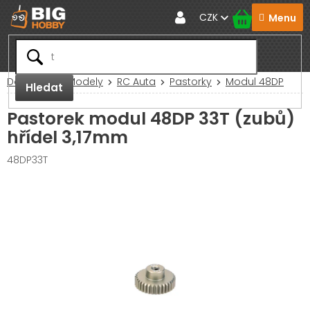
Přejít
CZK
na
obsah
Domů
RC Modely
RC Auta
Pastorky
Modul 48DP
Hledat
Pastorek modul 48DP 33T (zubů)
hřídel 3,17mm
48DP33T