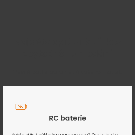
Najděte správný díl bez
zbytečného hledání
Přesně podle parametrů vašeho modelu
RC baterie
Nejste si jistí některým parametrem? Zvolte jen to,