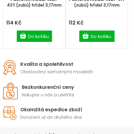
43T (zubů) hřídel 3,17mm
(zubů) hřídel 3,17mm
114 Kč
112 Kč
Do košíku
Do košíku
Kvalita a spolehlivost
Otestováno samotnými modeláři
Bezkonkurenční ceny
Nakupte u nás a ušetříte
Okamžitá expedice zboží
Doručení už do druhého dne