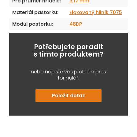
Pro průměr hřídele
:
3,17 mm
Materiál pastorku
:
Eloxovaný hliník 7075
Modul pastorku
:
48DP
Potřebujete poradit
s tímto produktem?
nebo napište váš problém přes
formulář:
Položit dotaz