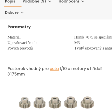
Popis
Podobné (9)
Hodnocení
Diskuze
Parametry
Materiál
Hliník 7075 se speciál
Upevňovací šroub
M3
Povrch převodů
Tvrdý eloxovaný s anti
Pastorek vhodný pro
auta
1/10 a motory s hřídelí
3,175mm.