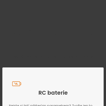
Najděte správný díl bez
zbytečného hledání
Přesně podle parametrů vašeho modelu
RC baterie
Nejste si jistí některým parametrem? Zvolte jen to,