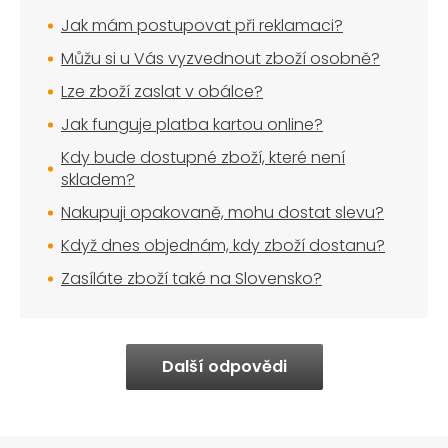
Jak mám postupovat při reklamaci?
Můžu si u Vás vyzvednout zboží osobně?
Lze zboží zaslat v obálce?
Jak funguje platba kartou online?
Kdy bude dostupné zboží, které není
skladem?
Nakupuji opakovaně, mohu dostat slevu?
Když dnes objednám, kdy zboží dostanu?
Zasíláte zboží také na Slovensko?
Další odpovědi