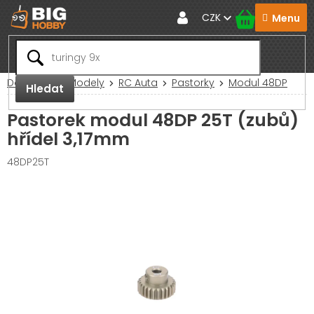
Přejít
CZK
na
obsah
Domů
RC Modely
RC Auta
Pastorky
Modul 48DP
Hledat
Pastorek modul 48DP 25T (zubů)
hřídel 3,17mm
48DP25T