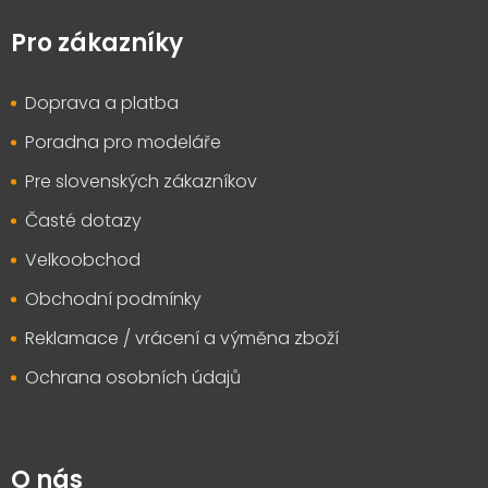
á
p
Pro zákazníky
a
t
Doprava a platba
í
Poradna pro modeláře
Pre slovenských zákazníkov
Časté dotazy
Velkoobchod
Obchodní podmínky
Reklamace / vrácení a výměna zboží
Ochrana osobních údajů
O nás