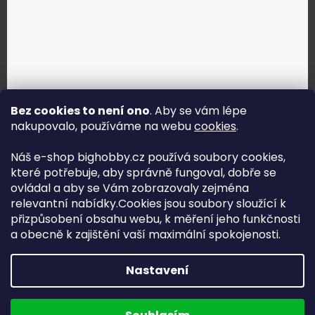
Bez cookies to není ono
. Aby se vám lépe
nakupovalo, používáme na webu
cookies
.
Jak vybrat správné servo?
Náš e-shop bighobby.cz používá soubory cookies,
které potřebuje, aby správně fungoval, dobře se
Najít správné servo
ovládal a aby se Vám zobrazovaly zejména
relevantní nabídky.Cookies jsou soubory sloužící k
přizpůsobení obsahu webu, k měření jeho funkčnosti
a obecně k zajištění vaší maximální spokojenosti.
Copyright (c) 2016 -2026 Big hobby.cz - všechna práva
Nastavení
vyhrazena
Na UX & Web Design je tu
Lukáš Dubina
Běžíme na