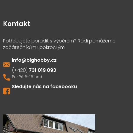
Kontakt
info
@
bighobby.cz
731 019 093
Sledujte nás na facebooku
Výdejna zboží