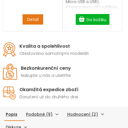
Micro USB a USB),
integrovanou LED svítilnou
a solárním i USB
dobíjením.
Detail
Do košíku
Kvalita a spolehlivost
Otestováno samotnými modeláři
Bezkonkurenční ceny
Nakupte u nás a ušetříte
Okamžitá expedice zboží
Doručení už do druhého dne
Popis
Podobné (9)
Hodnocení (2)
Diskuze