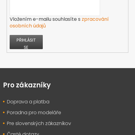
Vložením e-mailu souhlasíte s
zpracování
osobních údajů
PŘIHLÁSIT
SE
Z
á
p
Pro zákazníky
a
t
Doprava a platba
í
Poradna pro modeláře
Pre slovenských zákazníkov
Časté dotazy