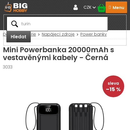
Přejít
CZK
na
obsah
Domů
Baterie
Napájecí zdroje
Power banky
Hledat
Mini Powerbanka 20000mAh s
vestavěnými kabely - Černá
3033
–15 %