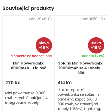
Související produkty
Kód:
3046-8Z
Kód:
3050-10B
–15 %
–15 %
Momentálně nedostupné
Skladem
(4 ks)
Mini Powerbanka
Solární Mini Powerbanka
8000mAh – Fialová
10000mAh se 4 Kabely -
Bílá
270 Kč
414 Kč
Ultrakompaktní
Mini powerbanka 8 000
powerbanka se solárním
mAh – rychlé nabíjení, 4
panelem, kapacitou 10
integrované kabely
000 mAh, vestavěnými
kabely (USB-C, Lightning,