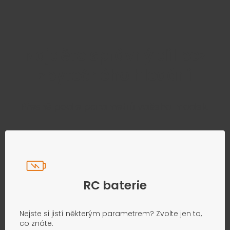
Najděte správný díl bez
zbytečného hledání
Přesně podle parametrů vašeho modelu
RC baterie
Nejste si jistí některým parametrem? Zvolte jen to,
co znáte.