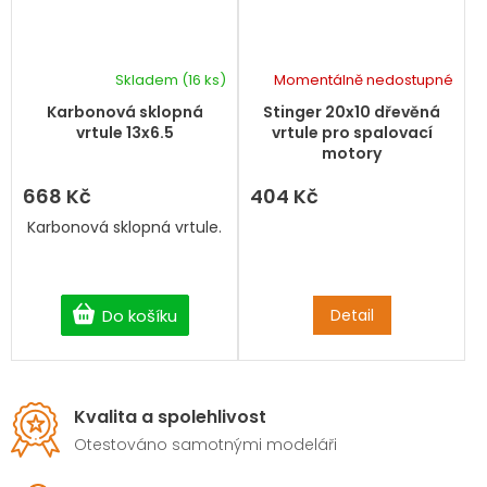
Skladem
(16 ks)
Momentálně nedostupné
Karbonová sklopná
Stinger 20x10 dřevěná
vrtule 13x6.5
vrtule pro spalovací
motory
668 Kč
404 Kč
Karbonová sklopná vrtule.
Do košíku
Detail
Kvalita a spolehlivost
Otestováno samotnými modeláři