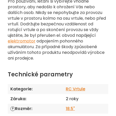
Pro používání, létaní si vybírejte vhodné
prostory, aby nedošlo k ohrožení Vás nebo
dalších osob. Nikdy se nepohybujte za provozu
vrtule v prostoru kolmo na osu vrtule, nebo před
vrtulí. Dodržujte bezpečnou vzdálenost od
rotující vrtule a po skončení provozu se vždy
ujistěte, že byl přerušen el. obvod napájející
elektromotor
odpojením pohonného
akumulátoru. Za případné škody způsobené
užíváním tohoto produktu neodpovídá výrobce
ani prodejce.
Technické parametry
Kategorie
:
RC Vrtule
Záruka
:
2 roky
Rozměr
:
18.5"
?