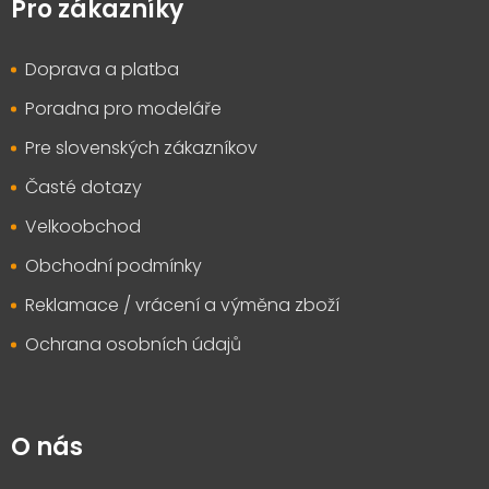
p
Pro zákazníky
a
t
Doprava a platba
í
Poradna pro modeláře
Pre slovenských zákazníkov
Časté dotazy
Velkoobchod
Obchodní podmínky
Reklamace / vrácení a výměna zboží
Ochrana osobních údajů
O nás