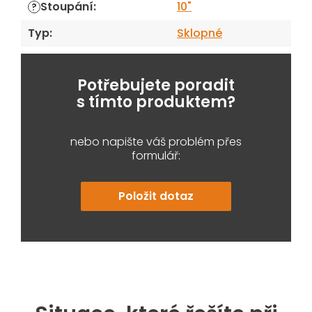
Stoupání
:
10"
?
Typ
:
Sklopné
Potřebujete poradit
s tímto produktem?
nebo napište váš problém přes
formulář:
Položit dotaz