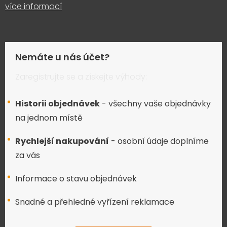
více informací
Nemáte u nás účet?
Zaregistrujte se a získejte výhody:
Historii objednávek
- všechny vaše objednávky
na jednom místě
Rychlejší nakupování
- osobní údaje doplníme
za vás
Informace o stavu objednávek
Snadné a přehledné vyřízení reklamace