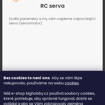
RC serva
Zvolte parametry a my vám najdeme odpovídající
servo (servomotor).
Bez cookies to není ono
. Aby se vám lépe
nakupovalo, používáme na webu
cookies
.
Jak vybrat správné servo?
Náš e-shop bighobby.cz používá soubory cookies,
které potřebuje, aby správně fungoval, dobře se
Najít správné servo
ovládal a aby se Vám zobrazovaly zejména