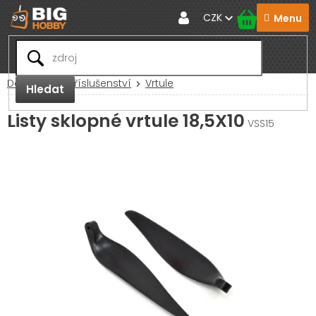
Přejít
CZK
na
obsah
Domů
RC Příslušenství
Vrtule
Hledat
Listy sklopné vrtule 18,5X10
VSS15