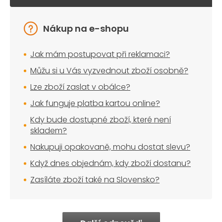
Nákup na e-shopu
Jak mám postupovat při reklamaci?
Můžu si u Vás vyzvednout zboží osobně?
Lze zboží zaslat v obálce?
Jak funguje platba kartou online?
Kdy bude dostupné zboží, které není
skladem?
Nakupuji opakovaně, mohu dostat slevu?
Když dnes objednám, kdy zboží dostanu?
Zasíláte zboží také na Slovensko?