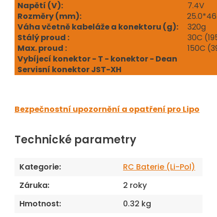
Napětí (V
):
7.4V
Rozměry (mm):
25.0*4
Váha včetně kabeláže a konektoru (g):
320g
Stálý proud :
30C (19
Max. proud :
150C (3
Vybíjecí konektor - T - konektor - Dean
Servisní konektor JST-XH
Bezpečnostní upozornění a opatření pro Lipo
Technické parametry
Kategorie
:
RC Baterie (Li-Pol)
Záruka
:
2 roky
Hmotnost
:
0.32 kg