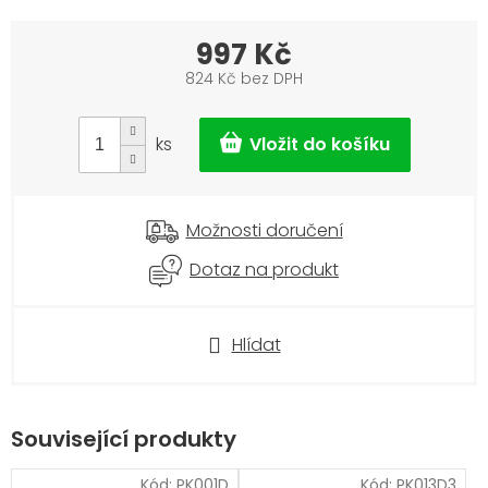
997 Kč
824 Kč bez DPH
Měrná
cena:
ks
Možnosti doručení
Dotaz na produkt
Hlídat
Související produkty
Kód:
PK001D
Kód:
PK013D3