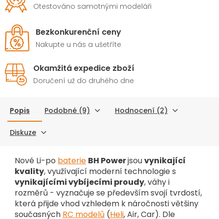
Otestováno samotnými modeláři
Bezkonkurenční ceny
Nakupte u nás a ušetříte
Okamžitá expedice zboží
Doručení už do druhého dne
Popis
Podobné (9)
Hodnocení (2)
Diskuze
Nové Li-po
baterie
BH Power
jsou
vynikající
kvality
, využívající moderní technologie s
vynikajícími vybíjecími proudy
, váhy i
rozměrů - vyznačuje se především svojí tvrdostí,
která přijde vhod vzhledem k náročnosti většiny
současných
RC modelů
(
Heli
, Air, Car). Dle