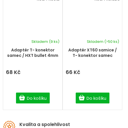
Skladem
(9 ks)
Skladem
(>50 ks)
Adaptér T- konektor
Adaptér XT60 samice /
samec / HXT bullet 4mm
T- konektor samec
68 Kč
66 Kč
Do košíku
Do košíku
Kvalita a spolehlivost