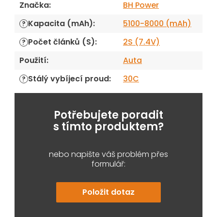
Značka
:
BH Power
Kapacita (mAh)
:
5100-8000 (mAh)
?
Počet článků (S)
:
2S (7.4V)
?
Použití
:
Auta
Stálý vybíjecí proud
:
30C
?
Potřebujete poradit
s tímto produktem?
nebo napište váš problém přes
formulář:
Položit dotaz