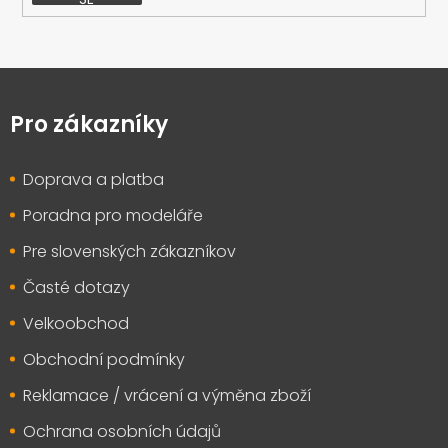
Z
á
p
Pro zákazníky
a
t
Doprava a platba
í
Poradna pro modeláře
Pre slovenských zákazníkov
Časté dotazy
Velkoobchod
Obchodní podmínky
Reklamace / vrácení a výměna zboží
Ochrana osobních údajů