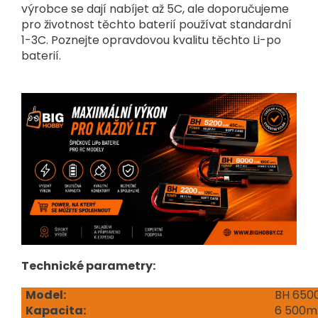
výrobce se dají nabíjet až 5C, ale doporučujeme
pro životnost těchto baterií používat standardní
1-3C. Poznejte opravdovou kvalitu těchto Li-po
baterií.
Technické parametry:
Model:
BH 650
Kapacita:
6 500m