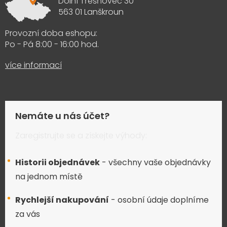
Dolní Třešňovec 30
563 01 Lanškroun
Provozní doba eshopu:
Po - Pá 8:00 - 16:00 hod.
více informací
Nemáte u nás účet?
Zaregistrujte se a získejte výhody:
Historii objednávek
- všechny vaše objednávky
na jednom místě
Rychlejší nakupování
- osobní údaje doplníme
za vás