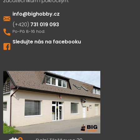
info
@
bighobby.cz
731 019 093
Sledujte nás na facebooku
Výdejna zboží