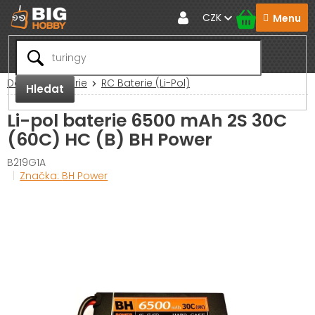
Přejít
CZK
na
obsah
Domů
Baterie
RC Baterie (Li-Pol)
Hledat
Li-pol baterie 6500 mAh 2S 30C
(60C) HC (B) BH Power
B219G1A
Značka:
BH Power