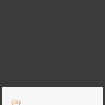
Najděte správný díl bez
zbytečného hledání
Přesně podle parametrů vašeho modelu