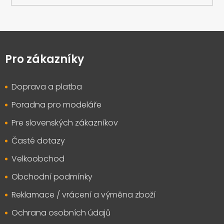
Z
á
p
Pro zákazníky
a
t
Doprava a platba
í
Poradna pro modeláře
Pre slovenských zákazníkov
Časté dotazy
Velkoobchod
Obchodní podmínky
Reklamace / vrácení a výměna zboží
Ochrana osobních údajů