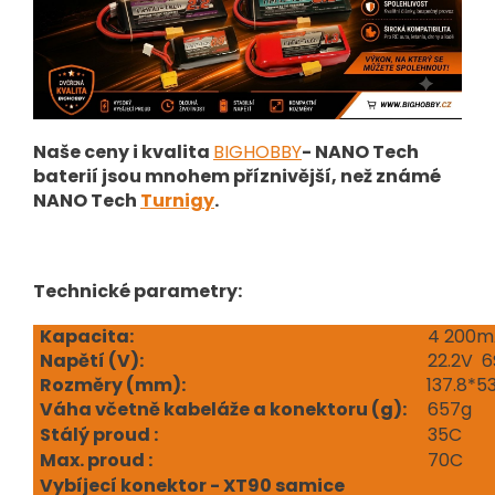
Naše ceny i kvalita
BIGHOBBY
- NANO Tech
baterií jsou mnohem příznivější, než známé
NANO Tech
Turnigy
.
Technické parametry:
Kapacita:
4 200m
Napětí (V
):
22.2V 6
Rozměry (mm):
137.8*
Váha včetně kabeláže a konektoru (g):
657g
Stálý proud :
35C
Max. proud :
70C
Vybíjecí konektor - XT90 samice