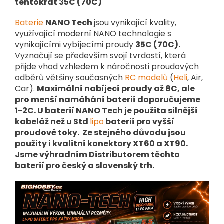
tentokrát 35C (70C)
Baterie
NANO Tech
jsou vynikající kvality,
využívající moderní
NANO technologie
s
vynikajícími vybíjecími proudy
35C (70C).
Vyznačují se především svojí tvrdostí, která
přijde vhod vzhledem k náročnosti proudových
odběrů většiny současných
RC modelů
(
Heli
, Air,
Car).
Maximální nabíjecí proudy až 8C, ale
pro menší namáhání baterií doporučujeme
1-2C. U baterií NANO Tech je použita silnější
kabeláž než u Std
lipo
baterií pro vyšší
proudové toky. Ze stejného důvodu jsou
použity i kvalitní konektory XT60 a XT90.
Jsme výhradním Distributorem těchto
baterií pro český a slovenský trh.