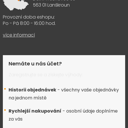
563 01 Lanškroun
Provozní doba eshopu:
Po - Pá 8:00 - 16:00 hod.
více informací
Nemáte u nás účet?
Zaregistrujte se a získejte výhody:
Historii objednávek
- všechny vaše objednávky
na jednom místě
Rychlejší nakupování
- osobní údaje doplníme
za vás