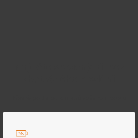
Najděte správný díl bez
zbytečného hledání
Přesně podle parametrů vašeho modelu