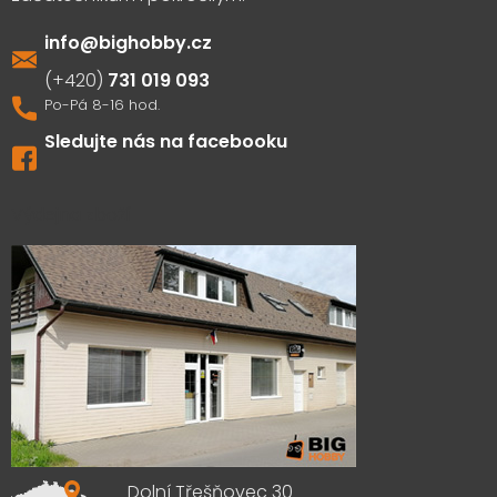
info
@
bighobby.cz
731 019 093
Sledujte nás na facebooku
Výdejna zboží
Dolní Třešňovec 30