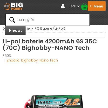
Přejít
CZK
na
obsah
Domů
Baterie
RC Baterie (Li-Pol)
Hledat
Li-pol baterie 4200mAh 6S 35C
(70C) Bighobby-NANO Tech
B603
Značka:
Bighobby-Nano Tech