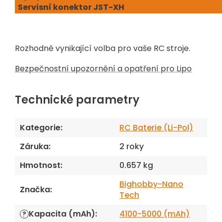
Servisní konektor JST-XH
Rozhodně vynikající volba pro vaše RC stroje.
Bezpečnostní upozornění a opatření pro Lipo
Technické parametry
Kategorie
:
RC Baterie (Li-Pol)
Záruka
:
2 roky
Hmotnost
:
0.657 kg
Bighobby-Nano
Značka
:
Tech
Kapacita (mAh)
:
4100-5000 (mAh)
?