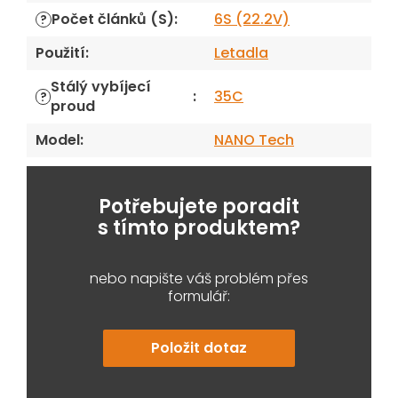
Počet článků (S)
:
6S (22.2V)
?
Použití
:
Letadla
Stálý vybíjecí
:
35C
?
proud
Model
:
NANO Tech
Potřebujete poradit
s tímto produktem?
nebo napište váš problém přes
formulář:
Položit dotaz