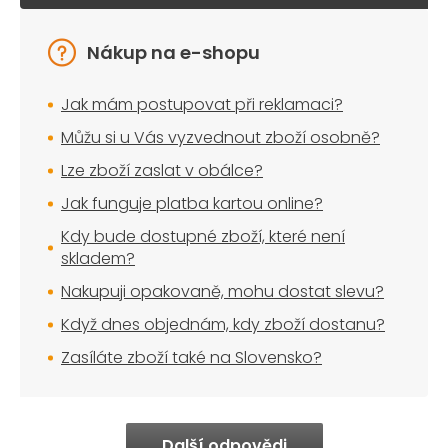
Nákup na e-shopu
Jak mám postupovat při reklamaci?
Můžu si u Vás vyzvednout zboží osobně?
Lze zboží zaslat v obálce?
Jak funguje platba kartou online?
Kdy bude dostupné zboží, které není
skladem?
Nakupuji opakovaně, mohu dostat slevu?
Když dnes objednám, kdy zboží dostanu?
Zasíláte zboží také na Slovensko?
Další odpovědi