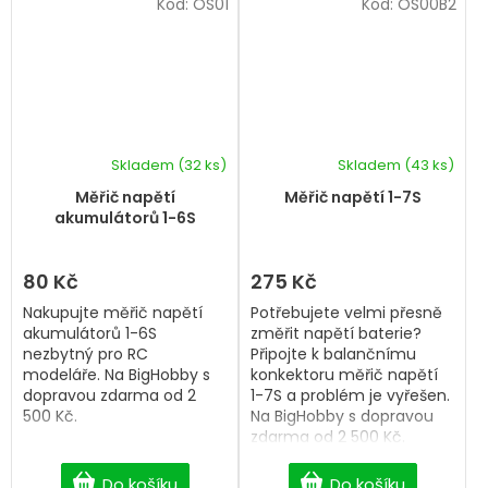
Kód:
OS01
Kód:
OS00B2
Skladem
(32 ks)
Skladem
(43 ks)
Měřič napětí
Měřič napětí 1-7S
akumulátorů 1-6S
80 Kč
275 Kč
Nakupujte měřič napětí
Potřebujete velmi přesně
akumulátorů 1-6S
změřit napětí baterie?
nezbytný pro RC
Připojte k balančnímu
modeláře. Na BigHobby s
konkektoru měřič napětí
dopravou zdarma od 2
1-7S a problém je vyřešen.
500 Kč.
Na BigHobby s dopravou
zdarma od 2 500 Kč.
Do košíku
Do košíku