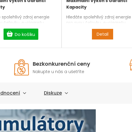
lní Výkon s Garancí
Maximální Výkon s Garancí
ty
Kapacity
 spolehlivý zdroj energie
Hledáte spolehlivý zdroj energie
u čelovku, e-cigaretu,
pro svou čelovku, e-cigaretu,
anku nebo aku nářadí?
powerbanku nebo aku nářadí?
abíjecí baterie typu Li-
Naše
nabíjecí baterie typu Li-
Do košíku
Detail
650
poskytují stabilní výkon,
Ion 18650
poskytují stabilní výk
 životnost a maximální
dlouhou životnost a maximální
nost pro všechna vaše
bezpečnost pro všechna vaše
.
zařízení.
Bezkonkurenční ceny
Nakupte u nás a ušetříte
dnocení
Diskuze