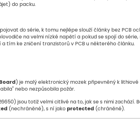
jet) do packu.
ojovat do série, k tomu nejlépe slouží články bez PCB oc
ovodiče na velmi nízké napětí a pokud se spojí do série
a tím ke zničení tranzistorů v PCB u některého článku.
 Board
) je malý elektronický mozek připevněný k lithiové b
zabila" nebo nezpůsobila požár.
50) jsou totiž velmi citlivé na to, jak se s nimi zachází. 
ted
(nechráněné), s ní jako
protected
(chráněné).