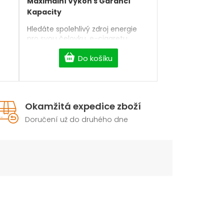
Maximální Výkon s Garancí
Kapacity
Hledáte spolehlivý zdroj energie
pro svou čelovku, e-cigaretu,
powerbanku nebo aku nářadí?
Naše
nabíjecí baterie typu Li-
Do košíku
on,
Ion 18650
poskytují stabilní výkon,
dlouhou životnost a maximální
bezpečnost pro všechna vaše
zařízení.
Okamžitá expedice zboží
Doručení už do druhého dne