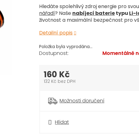
Hledáte spolehlivý zdroj energie pro svo
nářadí
? Naše
nabíjecí baterie
typu
Li-
životnost a maximální bezpečnost pro vš
Detailní popis
Položka byla vyprodána…
Momentálně n
160 Kč
132 Kč bez DPH
Měrná
cena:
Možnosti doručení
Hlídat