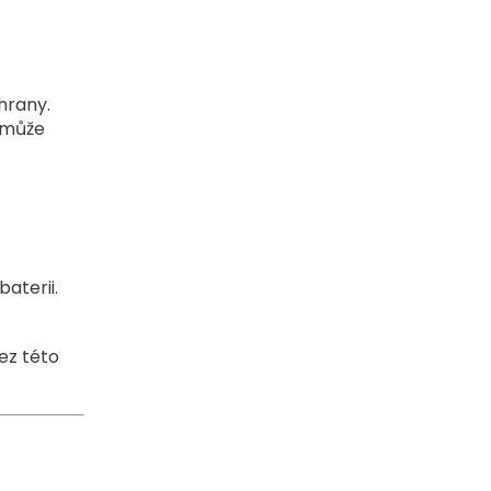
hrany.
, může
aterii.
Bez této