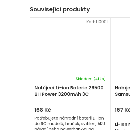
Související produkty
Kód:
LI0001
Skladem
(41 ks)
Nabíjecí Li-ion Baterie 26500
Nabíje
BH Power 3200mAh 3C
Samsu
(garance kapacity)
168 Kč
167 K
Potřebujete náhradní baterii Li-ion
do RC modelů, hraček, svítilen, AKU
Li-Ion 
nářadí nebo powerbanky? Na