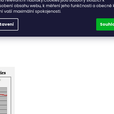
a relevantní nabídky.Cookies jsou soubory sloužící k
sobení obsahu webu, k měření jeho funkčnosti a obecně 
ění vaší maximální spokojenosti.
mm
tavení
Souhl