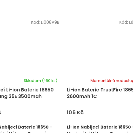
Kód:
LI008A9B
Kód:
L
Skladem
(>50 ks)
Momentálně nedostu
cí Li-ion Baterie 18650
Li-ion Baterie TrustFire 186
ng 35E 3500mah
2600mAh 1C
č
105 Kč
Nabíjecí Baterie 18650 –
Li-Ion Nabíjecí Baterie 18650 