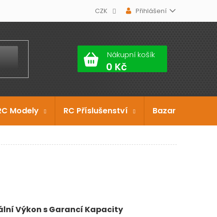
CZK
Přihlášení
Nákupní košík
RC Modely
RC Příslušenství
Bazar
Dárko
lní Výkon s Garancí Kapacity