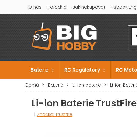
Přejít
O nás
Poradna
Jak nakupovat
I speak Eng
na
obsah
Baterie
RC Regulátory
RC Moto
Domů
Baterie
Li-ion baterie
Li-ion Bater
Li-ion Baterie TrustFi
Značka:
Trustfire