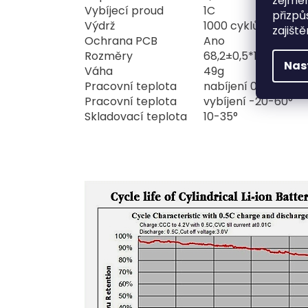
zejmén
Vybíjecí proud
1C
přizpů
Výdrž
1000 cyklů
zajišt
Ochrana PCB
Ano
Rozměry
68,2±
0,5*18,2±
0,5
Nas
Váha
49g
Pracovní teplota
nabíjení 0-45°
Pracovní teplota
vybíjení -20-60°
Skladovací teplota
10-35°