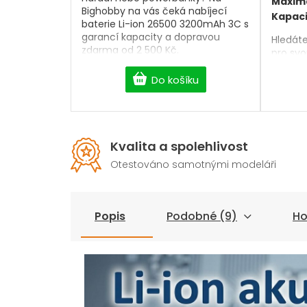
Maximá
Bighobby na vás čeká nabíjecí
Kapaci
baterie Li-ion 26500 3200mAh 3C s
garancí kapacity a dopravou
Hledáte
zdarma od 2 500 Kč.
pro svo
powerb
Naše
n
Do košíku
Ion 18
dlouhou
bezpeč
zařízení
Kvalita a spolehlivost
Otestováno samotnými modeláři
Popis
Podobné (9)
Ho