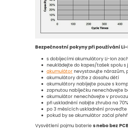
Bezpečnostní pokyny při používání Li
s dobíjecími akumulátory Li-Ion zac
neukládejte do kapes/tašek spolu s
akumulátor
nevystavujte nárazům, 
akumulátory držte z dosahu dětí
akumulátory nabíjejte pouze s kompa
zapnutou nabíječku nenechávejte be
akumulátor nenechávejte v provozu a
při uskladnění nabijte zhruba na 70
po 3 měsících uskladnění proveďte cy
pokud by se akumulátor začal přehř
Vysvětlení pojmu baterie
s nebo bez
PCB