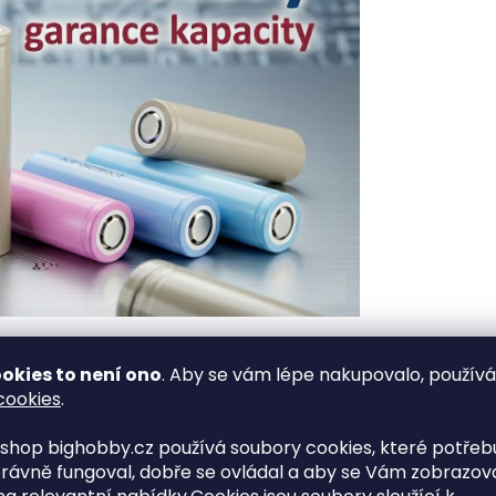
í, Aku
nářadí
, power banky, elektrokola, různé repase
ček,
RC modelů
,
svítilny
, a další.
okies to není ono
. Aby se vám lépe nakupovalo, použív
cookies
.
shop bighobby.cz používá soubory cookies, které potřebu
rávně fungoval, dobře se ovládal a aby se Vám zobrazov