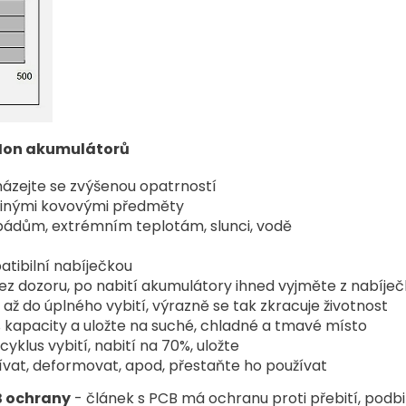
-Ion akumulátorů
házejte se zvýšenou opatrností
 jinými kovovými předměty
pádům, extrémním teplotám, slunci, vodě
tibilní nabíječkou
z dozoru, po nabití akumulátory ihned vyjměte z nabíječ
ž do úplného vybití, výrazně se tak zkracuje životnost
% kapacity a uložte na suché, chladné a tmavé místo
klus vybití, nabití na 70%, uložte
ívat, deformovat, apod, přestaňte ho používat
 ochrany
- článek s PCB má ochranu proti přebití, podbit