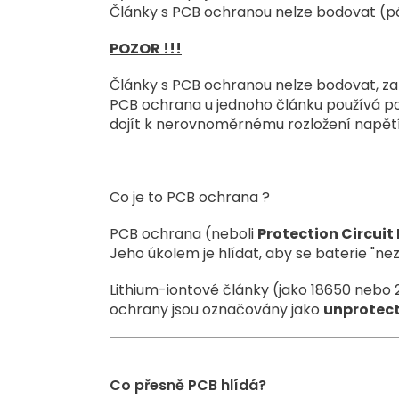
Články s PCB ochranou nelze bodovat (pá
POZOR !!!
Články s PCB ochranou nelze bodovat, zap
PCB ochrana u jednoho článku používá pol
dojít k nerovnoměrnému rozložení napětí 
Co je to PCB ochrana ?
PCB ochrana (neboli
Protection Circuit
Jeho úkolem je hlídat, aby se baterie "ne
Lithium-iontové články (jako 18650 nebo 266
ochrany jsou označovány jako
unprotec
Co přesně PCB hlídá?