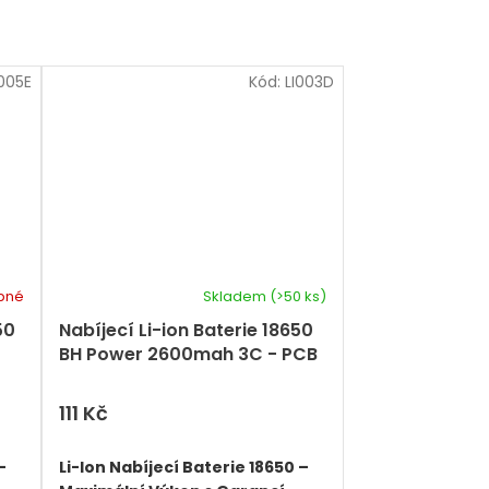
I005E
Kód:
LI003D
pné
Skladem
(>50 ks)
50
Nabíjecí Li-ion Baterie 18650
BH Power 2600mah 3C - PCB
Bottom top
111 Kč
–
Li-Ion Nabíjecí Baterie 18650 –