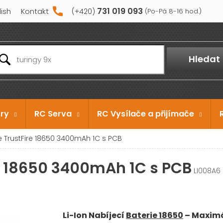
731 019 093
lish
Kontakt
Hledat
ry
RC Serva
RC Vysílače a přijímače
ie TrustFire 18650 3400mAh 1C s PCB
re 18650 3400mAh 1C s PCB
LI008A6
Li-Ion Nabíjecí
Baterie 18650
– Maximá