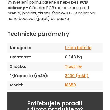
Vysvětlení pojmu baterie
s nebo bez
PCB
ochrany
- článek s PCB má ochranu proti
přebití, podbití, zkratu. Články s PCB ochranou
nelze bodovat (pájet) do packu.
Technické parametry
Kategorie
:
Li-ion baterie
Hmotnost
:
0.048 kg
Značka
:
Trustfire
Kapacita (mAh)
:
3000 (mAh)
?
Model
:
18650
Potřebujete poradit
s tímto produktem?