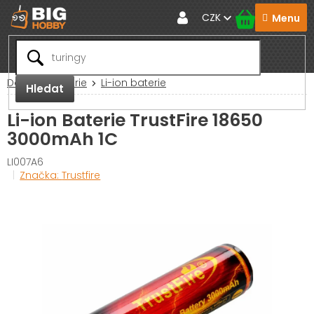
Přejít
CZK
na
obsah
Domů
Baterie
Li-ion baterie
Hledat
Li-ion Baterie TrustFire 18650
3000mAh 1C
LI007A6
Značka:
Trustfire