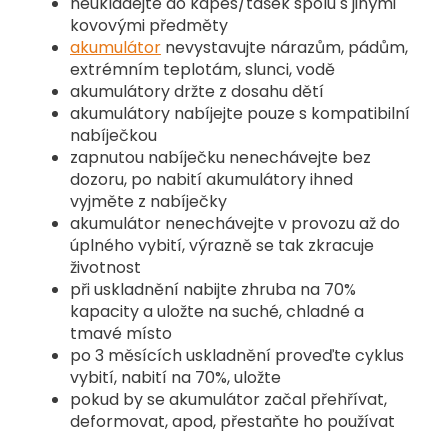
neukládejte do kapes/tašek spolu s jinými
kovovými předměty
akumulátor
nevystavujte nárazům, pádům,
extrémním teplotám, slunci, vodě
akumulátory držte z dosahu dětí
akumulátory nabíjejte pouze s kompatibilní
nabíječkou
zapnutou nabíječku nenechávejte bez
dozoru, po nabití akumulátory ihned
vyjměte z nabíječky
akumulátor nenechávejte v provozu až do
úplného vybití, výrazně se tak zkracuje
životnost
při uskladnění nabijte zhruba na 70%
kapacity a uložte na suché, chladné a
tmavé místo
po 3 měsících uskladnění proveďte cyklus
vybití, nabití na 70%, uložte
pokud by se akumulátor začal přehřívat,
deformovat, apod, přestaňte ho používat