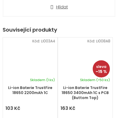
Hlídat
Související produkty
Kód:
LI003A4
Kód:
LI008A8
–15 %
Skladem
(1 ks)
Skladem
(>50 ks)
Průměrné
hodnocení
Li-ion Baterie TrustFire
Li-ion Baterie TrustFire
produktu
18650 2200mAh 1C
18650 3400mAh 1C s PCB
je
(Buttom Top)
5,0
z
103 Kč
163 Kč
5
hvězdiček.