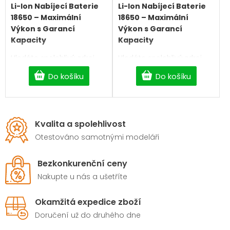
Li-Ion Nabíjecí Baterie
Li-Ion Nabíjecí Baterie
18650 – Maximální
18650 – Maximální
Výkon s Garancí
Výkon s Garancí
Kapacity
Kapacity
Hledáte spolehlivý zdroj
Hledáte spolehlivý zdroj
energie pro svou čelovku,
energie pro svou čelovku,
Do košíku
Do košíku
e-cigaretu, powerbanku
e-cigaretu, powerbanku
nebo aku nářadí? Naše
nebo aku nářadí? Naše
nabíjecí baterie typu Li-
nabíjecí baterie typu Li-
Ion 18650
poskytují
Ion 18650
poskytují
stabilní výkon, dlouhou
stabilní výkon, dlouhou
Kvalita a spolehlivost
životnost a maximální
životnost a maximální
bezpečnost pro všechna
bezpečnost pro všechna
Otestováno samotnými modeláři
vaše zařízení.
vaše zařízení.
Bezkonkurenční ceny
Nakupte u nás a ušetříte
Okamžitá expedice zboží
Doručení už do druhého dne