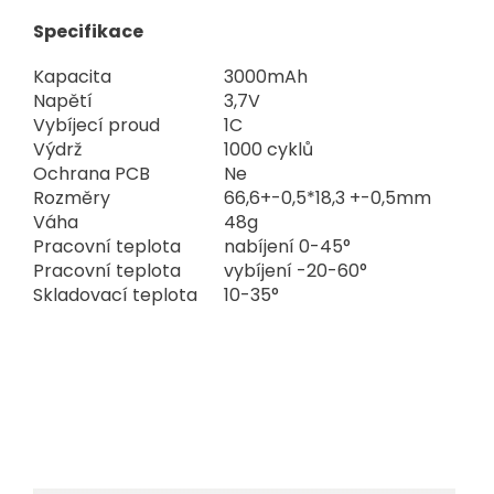
Specifikace
Kapacita
3000mAh
Napětí
3,7V
Vybíjecí proud
1C
Výdrž
1000 cyklů
Ochrana PCB
Ne
Rozměry
66,6+-0,5*18,3 +-0,5mm
Váha
48g
Pracovní teplota
nabíjení 0-45°
Pracovní teplota
vybíjení -20-60°
Skladovací teplota
10-35°