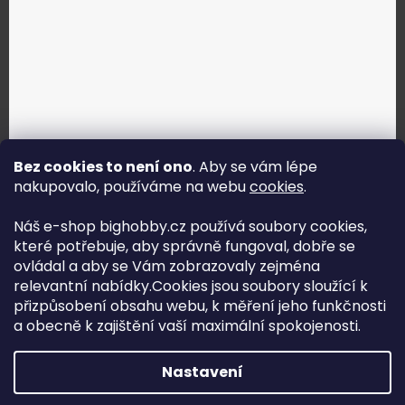
Bez cookies to není ono
. Aby se vám lépe
nakupovalo, používáme na webu
cookies
.
Jak vybrat správné servo?
Náš e-shop bighobby.cz používá soubory cookies,
které potřebuje, aby správně fungoval, dobře se
Najít správné servo
ovládal a aby se Vám zobrazovaly zejména
relevantní nabídky.Cookies jsou soubory sloužící k
přizpůsobení obsahu webu, k měření jeho funkčnosti
a obecně k zajištění vaší maximální spokojenosti.
Copyright (c) 2016 -2026 Big hobby.cz - všechna práva
Nastavení
vyhrazena