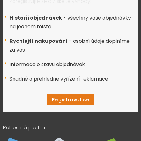
Zaregistrujte se a získejte výhody:
Historii objednávek
- všechny vaše objednávky
na jednom místě
Rychlejší nakupování
- osobní údaje doplníme
za vás
Informace o stavu objednávek
Snadné a přehledné vyřízení reklamace
Registrovat se
Pohodlná platba: