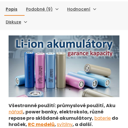
Popis
Podobné (9)
Hodnocení
Diskuze
Všestranné použití: průmyslové použití, Aku
nářadí
, power banky, elektrokola, různé
repase pro skládané akumulátory,
baterie
do
hraček,
RC modelů
,
svítilny
, a další.