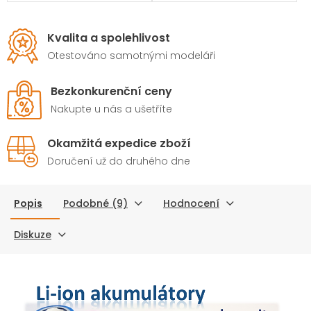
nabíjecí baterie typu Li-
Ion 18650
poskytují
stabilní výkon, dlouhou
Kvalita a spolehlivost
životnost a maximální
bezpečnost pro všechna
Otestováno samotnými modeláři
vaše zařízení.
Bezkonkurenční ceny
Nakupte u nás a ušetříte
Okamžitá expedice zboží
Doručení už do druhého dne
Popis
Podobné (9)
Hodnocení
Diskuze