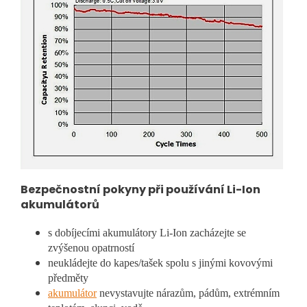
Bezpečnostní pokyny při používání Li-Ion
akumulátorů
s dobíjecími akumulátory Li-Ion zacházejte se
zvýšenou opatrností
neukládejte do kapes/tašek spolu s jinými kovovými
předměty
akumulátor
nevystavujte nárazům, pádům, extrémním