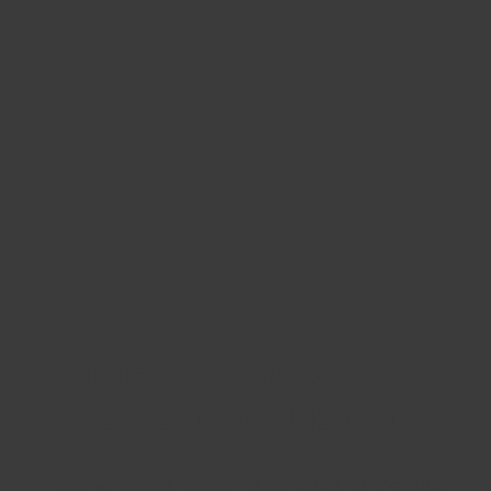
Najděte správný díl bez
zbytečného hledání
Přesně podle parametrů vašeho modelu