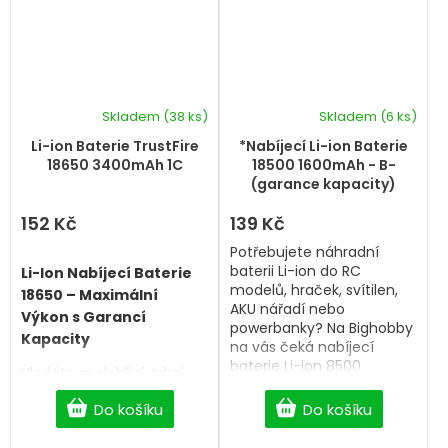
Skladem
(38 ks)
Skladem
(6 ks)
Li-ion Baterie TrustFire
*Nabíjecí Li-ion Baterie
18650 3400mAh 1C
18500 1600mAh - B-
(garance kapacity)
152 Kč
139 Kč
Potřebujete náhradní
baterii Li-ion do RC
Li-Ion Nabíjecí Baterie
modelů, hraček, svítilen,
18650 – Maximální
AKU nářadí nebo
Výkon s Garancí
powerbanky? Na Bighobby
Kapacity
na vás čeká nabíjecí
baterie Li-ion 8500
Hledáte spolehlivý zdroj
1600mAh s dopravou
energie pro svou čelovku,
zdarma od 2 500 Kč. Bez
Do košíku
Do košíku
e-cigaretu, powerbanku
PCB ochrany.
nebo aku nářadí? Naše