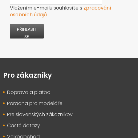
Vložením e-mailu souhlasíte s
zpracování
osobních údajů
PŘIHLÁSIT
SE
Z
á
p
Pro zákazníky
a
t
Doprava a platba
í
Poradna pro modeláře
Pre slovenských zákazníkov
Časté dotazy
Velkoobchod