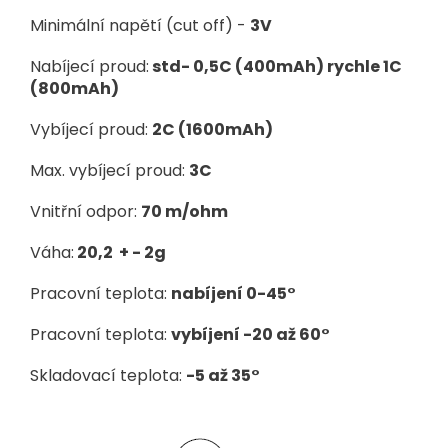
Minimální napětí (cut off) -
3V
Nabíjecí proud:
std- 0,5C (400mAh) rychle 1C
(800mAh)
Vybíjecí proud:
2C (1600mAh)
Max. vybíjecí proud:
3C
Vnitřní odpor:
70 m/ohm
Váha:
20,2 + - 2g
Pracovní teplota:
nabíjení 0-45°
Pracovní teplota:
vybíjení -20 až 60°
Skladovací teplota:
-5 až 35°