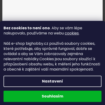
Bez cookies to není ono
. Aby se vám lépe
nakupovalo, používáme na webu
cookies
.
Jak vybrat správné servo?
Náš e-shop bighobby.cz používá soubory cookies,
které potřebuje, aby správně fungoval, dobře se
Najít správné servo
ovládal a aby se Vám zobrazovaly zejména
relevantní nabídky.Cookies jsou soubory sloužící k
přizpůsobení obsahu webu, k měření jeho funkčnosti
a obecně k zajištění vaší maximální spokojenosti.
Copyright (c) 2016 -2026 Big hobby.cz - všechna práva
Nastavení
vyhrazena
Na UX & Web Design je tu
Lukáš Dubina
Běžíme na
Souhlasím
Shoptet