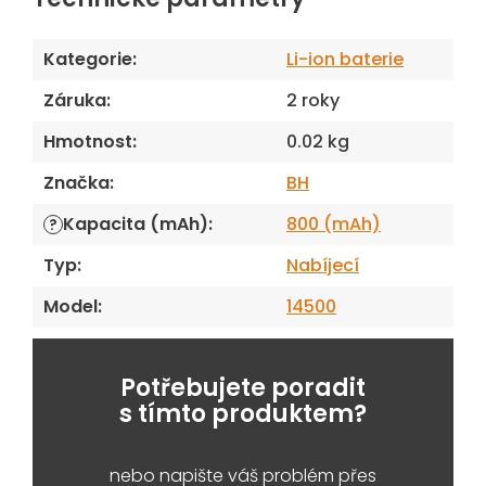
Kategorie
:
Li-ion baterie
Záruka
:
2 roky
Hmotnost
:
0.02 kg
Značka
:
BH
Kapacita (mAh)
:
800 (mAh)
?
Typ
:
Nabíjecí
Model
:
14500
Potřebujete poradit
s tímto produktem?
nebo napište váš problém přes