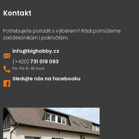
Kontakt
info
@
bighobby.cz
731 019 093
Sledujte nás na facebooku
Výdejna zboží