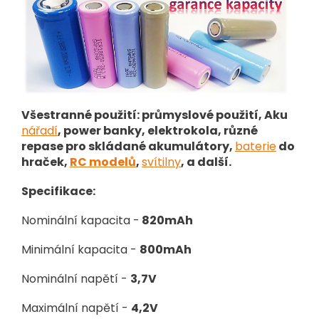
Všestranné použití: průmyslové použití, Aku
nářadí
, power banky, elektrokola, různé
repase pro skládané akumulátory,
baterie
do
hraček,
RC modelů
,
svítilny
, a další.
Specifikace:
Nominální kapacita -
820mAh
Minimální kapacita -
800mAh
Nominální napětí -
3,7V
Maximální napětí -
4,2V