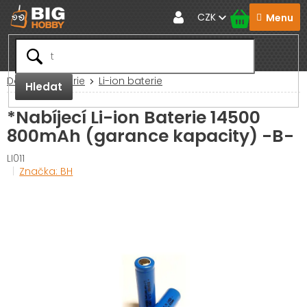
Přejít
CZK
na
obsah
Domů
Baterie
Li-ion baterie
Hledat
*Nabíjecí Li-ion Baterie 14500
800mAh (garance kapacity) -B-
LI011
Značka:
BH