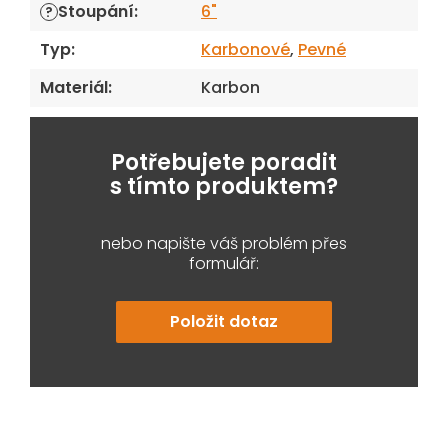
Stoupání
:
6"
?
Typ
:
Karbonové
,
Pevné
Materiál
:
Karbon
Potřebujete poradit
s tímto produktem?
nebo napište váš problém přes
formulář:
Položit dotaz