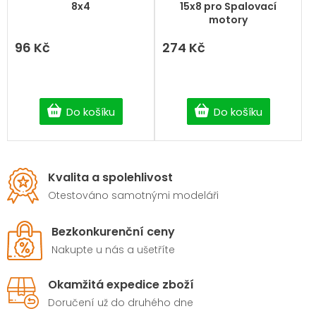
produktu
8x4
15x8 pro Spalovací
je
motory
5,0
z
96 Kč
274 Kč
5
hvězdiček.
Do košíku
Do košíku
Kvalita a spolehlivost
Otestováno samotnými modeláři
Bezkonkurenční ceny
Nakupte u nás a ušetříte
Okamžitá expedice zboží
Doručení už do druhého dne