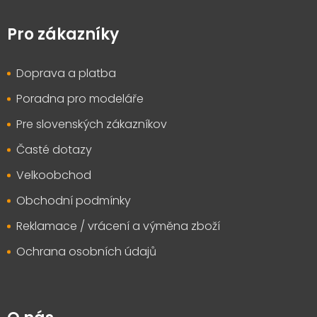
Z
á
p
Pro zákazníky
a
t
Doprava a platba
í
Poradna pro modeláře
Pre slovenských zákazníkov
Časté dotazy
Velkoobchod
Obchodní podmínky
Reklamace / vrácení a výměna zboží
Ochrana osobních údajů