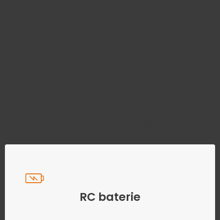
Najděte správný díl bez
zbytečného hledání
Přesně podle parametrů vašeho modelu
RC baterie