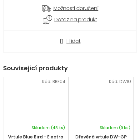
Možnosti doručení
Dotaz na produkt
Hlídat
Související produkty
Kód:
BBE04
Kód:
DW10
Skladem
(48 ks)
Skladem
(9 ks)
Průměrné
hodnocení
Vrtule Blue Bird - Electro
Dřevěná vrtule DW-GP