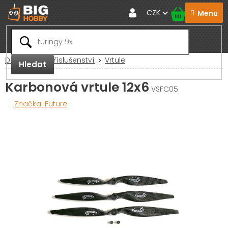
Přejít
CZK
na
obsah
Domů
RC Příslušenství
Vrtule
Hledat
Karbonová vrtule 12x6
VSFC05
Značka:
Future