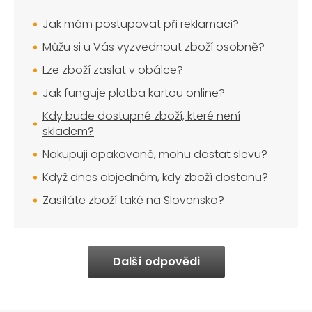
Jak mám postupovat při reklamaci?
Můžu si u Vás vyzvednout zboží osobně?
Lze zboží zaslat v obálce?
Jak funguje platba kartou online?
Kdy bude dostupné zboží, které není
skladem?
Nakupuji opakovaně, mohu dostat slevu?
Když dnes objednám, kdy zboží dostanu?
Zasíláte zboží také na Slovensko?
Další odpovědi