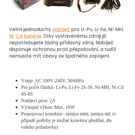
Velmi jednoduchý
nabíječ
pro Li-Po, Li-Fe, Ni-MH,
Ni-Cd baterie
. Díky vystavěnému zdroji již
nepotřebujete žádný přídavný zdroj. Nabíječ
disponuje ochranou proti přepalování, a tudíž
nemusíte mít obavy ze špatného zapojení.
Vstup: AC 100V-240V, 50/60Hz
Pro počet článků- Li-Po, Li-Fe 2S-3S, Ni-MH, Ni-Cd
4S-8S
Nabíjecí prou: 2A
Výstupní výkon: Max. 16W
Propojovací konektor - tamiya mini, tamiya std. (v
případě potřeby je možné konektor předělat, dle
vašeho požadavku)