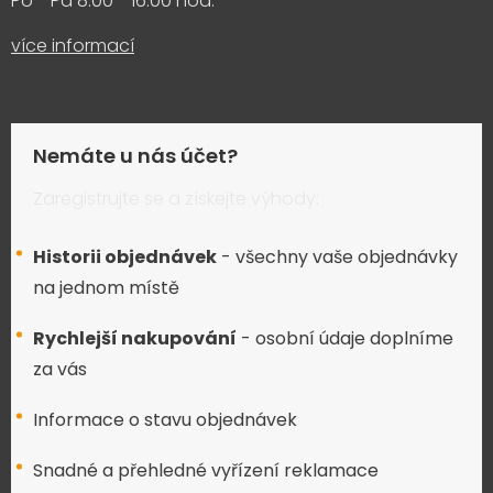
Po - Pá 8:00 - 16:00 hod.
více informací
Nemáte u nás účet?
Zaregistrujte se a získejte výhody:
Historii objednávek
- všechny vaše objednávky
na jednom místě
Rychlejší nakupování
- osobní údaje doplníme
za vás
Informace o stavu objednávek
Snadné a přehledné vyřízení reklamace