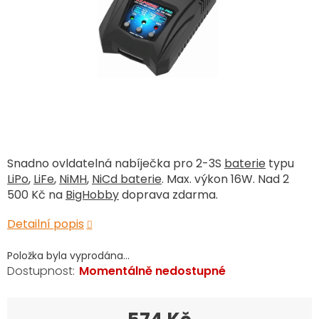
Snadno ovldatelná nabíječka pro 2-3S
baterie
typu
LiPo
,
LiFe
,
NiMH
,
NiCd baterie
. Max. výkon 16W. Nad 2
500 Kč na
BigHobby
doprava zdarma.
Detailní popis
Položka byla vyprodána…
Momentálně nedostupné