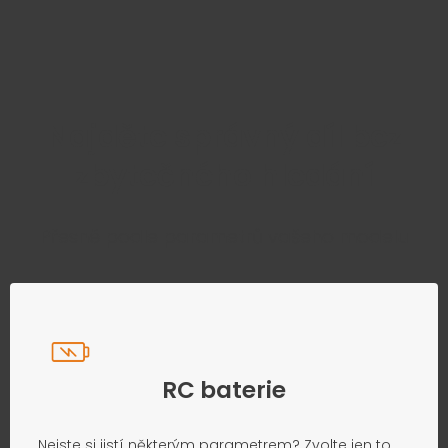
Najděte správný díl bez
zbytečného hledání
Přesně podle parametrů vašeho modelu
RC baterie
Nejste si jistí některým parametrem? Zvolte jen to,