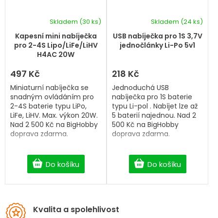
Skladem
(30 ks)
Skladem
(24 ks)
Kapesní mini nabíječka
USB nabíječka pro 1S 3,7V
pro 2-4S Lipo/LiFe/LiHV
jednočlánky Li-Po 5v1
H4AC 20W
497 Kč
218 Kč
Miniaturní nabíječka se
Jednoduchá USB
snadným ovládáním pro
nabíječka pro 1S baterie
2-4S baterie typu LiPo,
typu Li-pol . Nabíjet lze až
LiFe, LiHV. Max. výkon 20W.
5 baterií najednou. Nad 2
Nad 2 500 Kč na BigHobby
500 Kč na BigHobby
doprava zdarma.
doprava zdarma.
Do košíku
Do košíku
Kvalita a spolehlivost