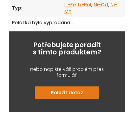
Li-Fe
,
Li-Pol
,
Ni-Cd
,
Ni-
Typ
:
Mh
Položka byla vyprodána…
Potřebujete poradit
s tímto produktem?
nebo napište váš problém přes
formulář:
Položit dotaz