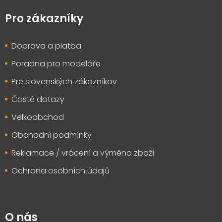
á
p
Pro zákazníky
a
t
Doprava a platba
í
Poradna pro modeláře
Pre slovenských zákazníkov
Časté dotazy
Velkoobchod
Obchodní podmínky
Reklamace / vrácení a výměna zboží
Ochrana osobních údajů
O nás