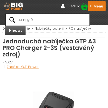
Přejít
CZK
na
obsah
Domů
Baterie
Nabíječky baterií
RC nabíječky
Hledat
Jednoduchá nabíječka GTP A3
PRO Charger 2-3S (vestavěný
zdroj)
NAB27
Značka:
G.T. Power