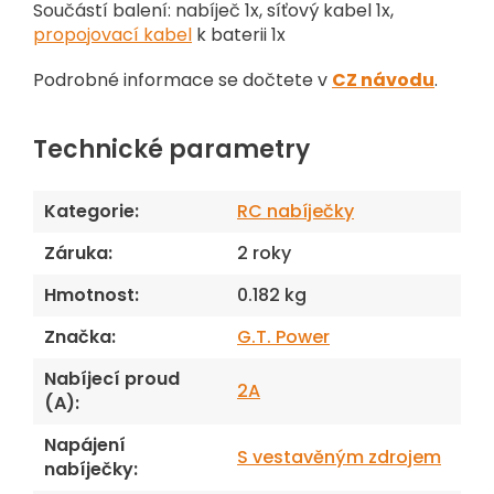
Součástí balení: nabíječ 1x, síťový kabel 1x,
propojovací kabel
k baterii 1x
Podrobné informace se dočtete v
CZ návodu
.
Technické parametry
Kategorie
:
RC nabíječky
Záruka
:
2 roky
Hmotnost
:
0.182 kg
Značka
:
G.T. Power
Nabíjecí proud
2A
(A)
:
Napájení
S vestavěným zdrojem
nabíječky
: