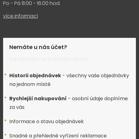
Po - Pá 8:00 - 16:00 hod.
více informací
Nemáte u nás účet?
Zaregistrujte se a získejte výhody:
Historii objednávek
- všechny vaše objednávky
na jednom místě
Rychlejší nakupování
- osobní údaje doplníme
za vás
Informace o stavu objednávek
Snadné a přehledné vyřízení reklamace