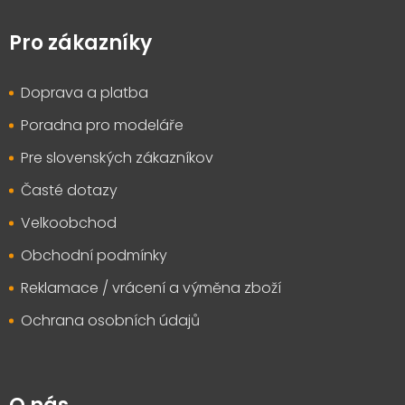
Z
á
p
Pro zákazníky
a
t
Doprava a platba
í
Poradna pro modeláře
Pre slovenských zákazníkov
Časté dotazy
Velkoobchod
Obchodní podmínky
Reklamace / vrácení a výměna zboží
Ochrana osobních údajů