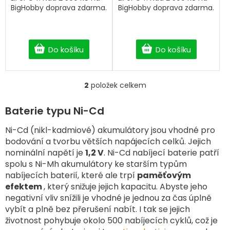
BigHobby doprava zdarma.
BigHobby doprava zdarma.
Do košíku
Do košíku
2
položek celkem
O
v
l
Baterie typu Ni-Cd
á
d
Ni-Cd (nikl-kadmiové) akumulátory jsou vhodné pro
a
bodování a tvorbu větších napájecích celků. Jejich
c
nominální napětí je
1,2 V
. Ni-Cd nabíjecí baterie patří
í
spolu s Ni-Mh akumulátory ke starším typům
p
nabíjecích baterií, které ale trpí
paměťovým
r
v
efektem
, který snižuje jejich kapacitu. Abyste jeho
k
negativní vliv snížili je vhodné je jednou za čas úplně
y
vybít a plně bez přerušení nabít. I tak se jejich
v
životnost pohybuje okolo 500 nabíjecích cyklů, což je
ý