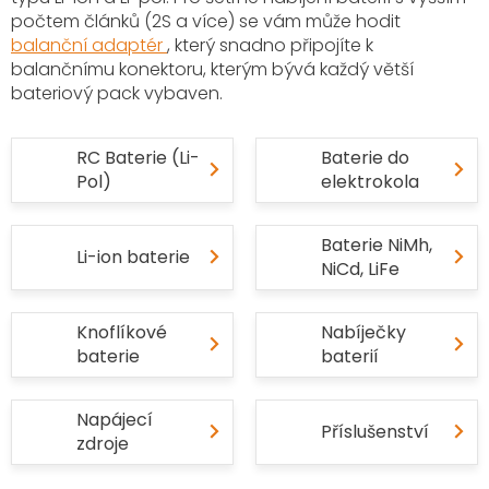
počtem článků (2S a více) se vám může hodit
balanční adaptér
, který snadno připojíte k
balančnímu konektoru, kterým bývá každý větší
bateriový pack vybaven.
RC Baterie (Li-
Baterie do
Pol)
elektrokola
Baterie NiMh,
Li-ion baterie
NiCd, LiFe
Knoflíkové
Nabíječky
baterie
baterií
Napájecí
Příslušenství
zdroje