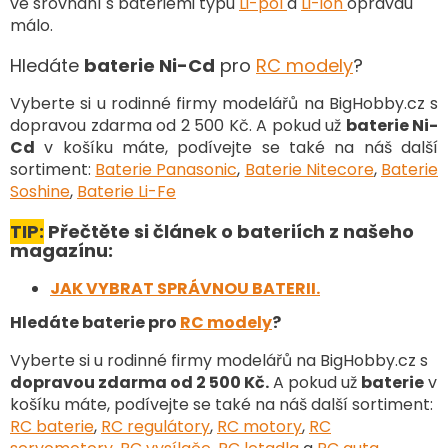
ve srovnání s bateriemi typu
Li-pol
a
Li-ion
opravdu
p
málo.
i
s
Hledáte
baterie Ni-Cd
pro
RC modely
?
u
Vyberte si u rodinné firmy modelářů na BigHobby.cz s
dopravou zdarma od 2 500 Kč. A pokud už
baterie Ni-
Cd
v košíku máte, podívejte se také na náš další
sortiment
:
Baterie Panasonic
,
Baterie Nitecore
,
Baterie
Soshine
,
Baterie Li-Fe
TIP:
Přečtěte si článek o bateriích z našeho
magazínu:
JAK VYBRAT SPRÁVNOU BATERII.
Hledáte baterie pro
RC modely
?
Vyberte si u rodinné firmy modelářů na BigHobby.cz s
dopravou zdarma od 2 500 Kč.
A pokud už
baterie
v
košíku máte, podívejte se také na náš další sortiment
:
RC baterie
,
RC regulátory
,
RC motory
,
RC