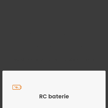
Najděte správný díl bez
zbytečného hledání
Přesně podle parametrů vašeho modelu
RC baterie