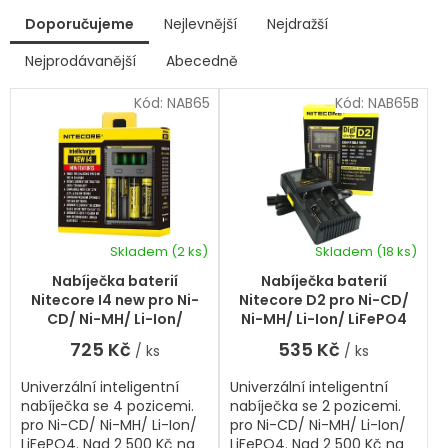
V
Doporučujeme
Nejlevnější
Nejdražší
ý
p
Nejprodávanější
Abecedně
Ř
i
a
s
Kód:
NAB65
Kód:
NAB65B
z
p
e
r
n
í
o
p
d
r
u
o
k
d
Skladem
(2 ks)
Skladem
(18 ks)
t
u
ů
k
Nabíječka baterií
Nabíječka baterií
t
Nitecore I4 new pro Ni-
Nitecore D2 pro Ni-CD/
ů
CD/ Ni-MH/ Li-Ion/
Ni-MH/ Li-Ion/ LiFePO4
LiFePO4
725 Kč
535 Kč
/ ks
/ ks
Univerzální inteligentní
Univerzální inteligentní
nabíječka se 4 pozicemi.
nabíječka se 2 pozicemi.
pro Ni-CD/ Ni-MH/ Li-Ion/
pro Ni-CD/ Ni-MH/ Li-Ion/
LiFePO4. Nad 2 500 Kč na
LiFePO4. Nad 2 500 Kč na