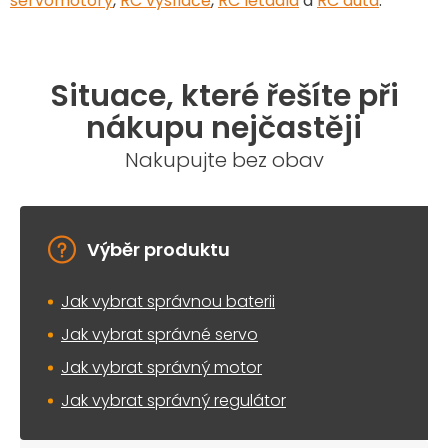
servomotory
,
RC vysílače
,
RC letadla
a
RC auta
.
Situace, které řešíte při
nákupu nejčastěji
Nakupujte bez obav
Výběr produktu
Jak vybrat správnou baterii
Jak vybrat správné servo
Jak vybrat správný motor
Jak vybrat správný regulátor