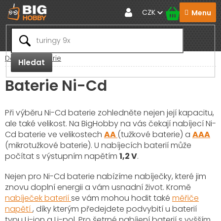
Přejít
CZK
na
obsah
Domů
Baterie
Hledat
Baterie Ni-Cd
Při výběru Ni-Cd baterie zohledněte nejen její kapacitu,
ale také velikost. Na BigHobby na vás čekají nabíjecí Ni-
Cd baterie ve velikostech
AA
(tužkové baterie) a
AAA
(mikrotužkové baterie). U nabíjecích baterií může
počítat s výstupním napětím
1,2 V
.
Nejen pro Ni-Cd baterie nabízíme nabíječky, které jim
znovu doplní energii a vám usnadní život. Kromě
nabíječek baterií
se vám mohou hodit také
měřiče
napětí
, díky kterým předejdete podvybití u baterií
typu Li-ion a Li-pol. Pro šetrné nabíjení baterií s vyšším