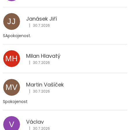
Janásek Jiří
JJ
|
30.7.2026
Hodnocení obchodu je 5 z 5 hvězdiček.
SApokojenost.
Milan Hlavatý
MH
|
30.7.2026
Hodnocení obchodu je 5 z 5 hvězdiček.
Martin Vašíček
MV
|
30.7.2026
Hodnocení obchodu je 5 z 5 hvězdiček.
Spokojenost
Václav
V
|
30.7.2026