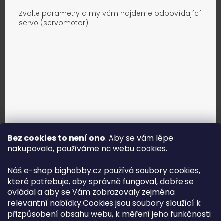
Zvolte parametry a my vám najdeme odpovídající
servo (servomotor).
Bez cookies to není ono
. Aby se vám lépe
nakupovalo, používáme na webu
cookies
.
Jak vybrat správné servo?
Náš e-shop bighobby.cz používá soubory cookies,
které potřebuje, aby správně fungoval, dobře se
Najít správné servo
ovládal a aby se Vám zobrazovaly zejména
relevantní nabídky.Cookies jsou soubory sloužící k
přizpůsobení obsahu webu, k měření jeho funkčnosti