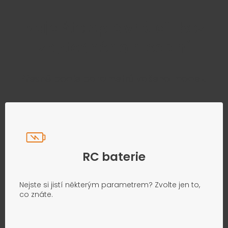
Najděte správný díl bez
zbytečného hledání
Přesně podle parametrů vašeho modelu
RC baterie
Nejste si jistí některým parametrem? Zvolte jen to,
co znáte.