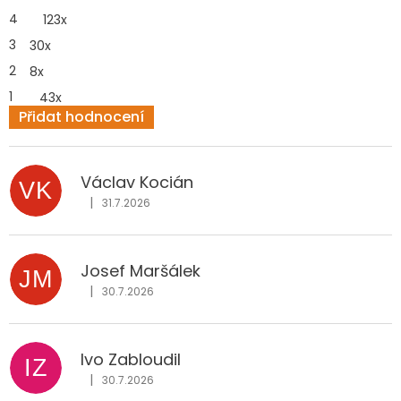
z
4
123x
5
hvězdiček.
3
30x
2
8x
1
43x
Přidat hodnocení
V
ý
p
Václav Kocián
VK
i
|
31.7.2026
Hodnocení obchodu je 5 z 5 hvězdiček.
s
h
o
Josef Maršálek
d
JM
|
n
30.7.2026
Hodnocení obchodu je 5 z 5 hvězdiček.
o
c
e
Ivo Zabloudil
IZ
n
|
30.7.2026
Hodnocení obchodu je 5 z 5 hvězdiček.
í