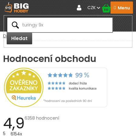
Přejít
CZK
na
obsah
Domů
Hledat
Hodnocení obchodu
4,9
Průměrné
6358 hodnocení
hodnocení
obchodu
je
5
6154x
4,9