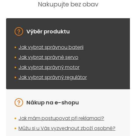
r
Nakupujte bez obav
v
k
y
v
ý
Výběr produktu
p
i
Jak vybrat správnou baterii
s
u
Jak vybrat správné servo
Jak vybrat správný motor
Jak vybrat správný regulátor
Nákup na e-shopu
Jak mám postupovat při reklamaci?
Můžu si u Vás vyzvednout zboží osobně?