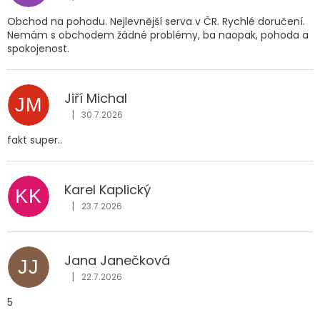
Hodnocení obchodu je 5 z 5 hvězdiček.
Obchod na pohodu. Nejlevnější serva v ČR. Rychlé doručení.
Nemám s obchodem žádné problémy, ba naopak, pohoda a
spokojenost.
Jiří Michal
JM
|
30.7.2026
Hodnocení obchodu je 5 z 5 hvězdiček.
fakt super..
Karel Kaplický
KK
|
23.7.2026
Hodnocení obchodu je 5 z 5 hvězdiček.
Jana Janečková
JJ
|
22.7.2026
Hodnocení obchodu je 5 z 5 hvězdiček.
5