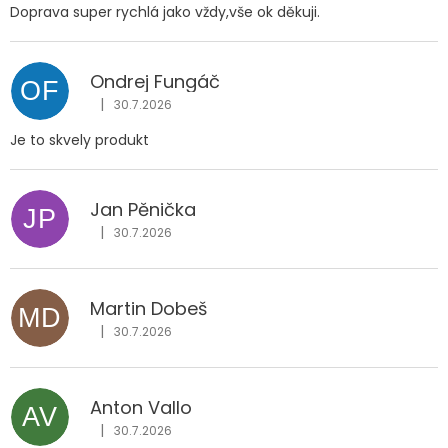
Doprava super rychlá jako vždy,vše ok děkuji.
Ondrej Fungáč
OF
|
30.7.2026
Hodnocení obchodu je 5 z 5 hvězdiček.
Je to skvely produkt
Jan Pěnička
JP
|
30.7.2026
Hodnocení obchodu je 5 z 5 hvězdiček.
Martin Dobeš
MD
|
30.7.2026
Hodnocení obchodu je 5 z 5 hvězdiček.
Anton Vallo
AV
|
30.7.2026
Hodnocení obchodu je 5 z 5 hvězdiček.