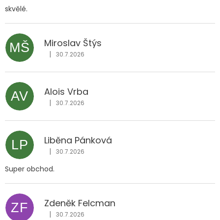
skvělé.
Miroslav Štýs
MŠ
|
30.7.2026
Hodnocení obchodu je 5 z 5 hvězdiček.
Alois Vrba
AV
|
30.7.2026
Hodnocení obchodu je 5 z 5 hvězdiček.
Liběna Pánková
LP
|
30.7.2026
Hodnocení obchodu je 5 z 5 hvězdiček.
Super obchod.
Zdeněk Felcman
ZF
|
30.7.2026
Hodnocení obchodu je 5 z 5 hvězdiček.