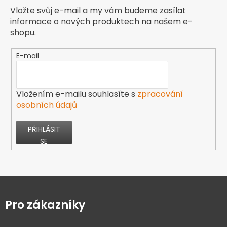
Vložte svůj e-mail a my vám budeme zasílat
informace o nových produktech na našem e-
shopu.
E-mail
Vložením e-mailu souhlasíte s
zpracování
osobních údajů
PŘIHLÁSIT
SE
Z
á
p
Pro zákazníky
a
t