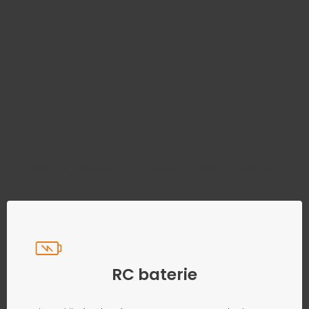
Najděte správný díl bez
zbytečného hledání
Přesně podle parametrů vašeho modelu
RC baterie