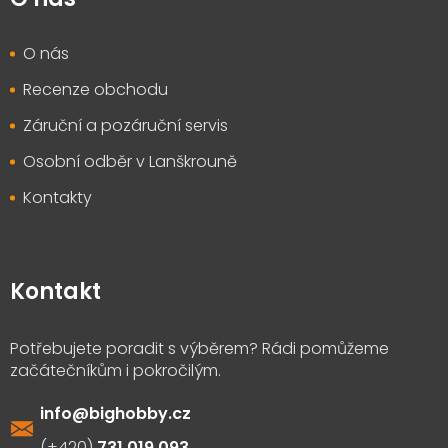
O nás
Recenze obchodu
Záruční a pozáruční servis
Osobní odběr v Lanškrouně
Kontakty
Kontakt
info
@
bighobby.cz
731 019 093