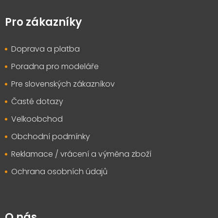
á
p
Pro zákazníky
a
t
Doprava a platba
í
Poradna pro modeláře
Pre slovenských zákazníkov
Časté dotazy
Velkoobchod
Obchodní podmínky
Reklamace / vrácení a výměna zboží
Ochrana osobních údajů
O nás