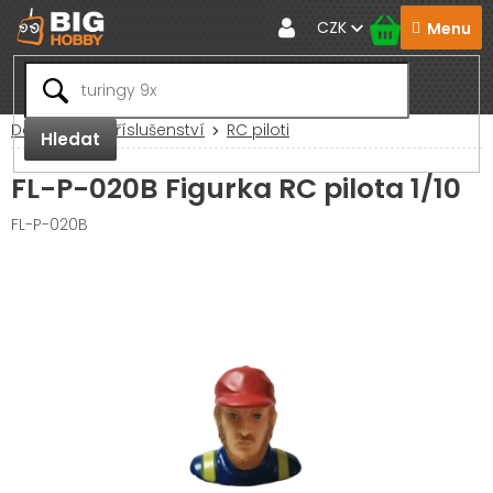
Přejít
CZK
na
obsah
Domů
RC Příslušenství
RC piloti
Hledat
FL-P-020B Figurka RC pilota 1/10
FL-P-020B