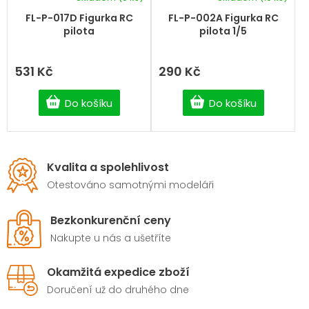
FL-P-017D Figurka RC
FL-P-002A Figurka RC
pilota
pilota 1/5
531 Kč
290 Kč
Do košíku
Do košíku
Kvalita a spolehlivost
Otestováno samotnými modeláři
Bezkonkurenční ceny
Nakupte u nás a ušetříte
Okamžitá expedice zboží
Doručení už do druhého dne