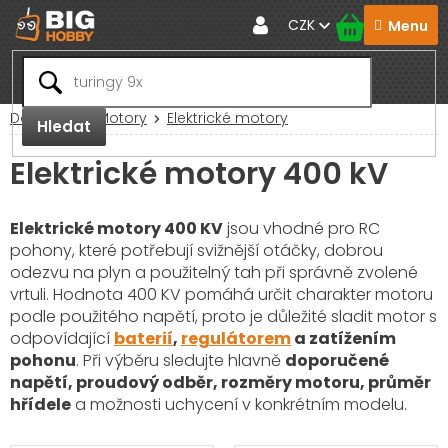
Přejít
CZK
na
obsah
Domů
RC Motory
Elektrické motory
Hledat
Elektrické motory 400 kV
Elektrické motory 400 KV
jsou vhodné pro RC
pohony, které potřebují svižnější otáčky, dobrou
odezvu na plyn a použitelný tah při správně zvolené
vrtuli. Hodnota 400 KV pomáhá určit charakter motoru
podle použitého napětí, proto je důležité sladit motor s
odpovídající
baterií
,
regulátorem
a zatížením
pohonu
. Při výběru sledujte hlavně
doporučené
napětí, proudový odběr, rozměry motoru, průměr
hřídele
a možnosti uchycení v konkrétním modelu.