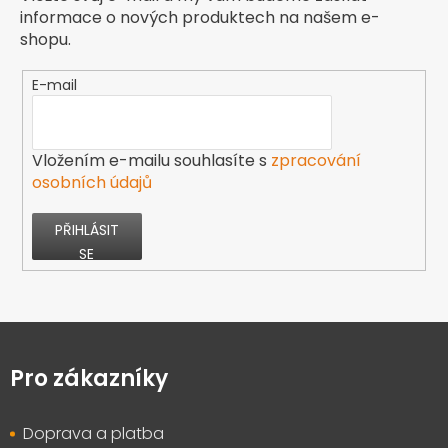
informace o nových produktech na našem e-
shopu.
E-mail
Vložením e-mailu souhlasíte s
zpracování
osobních údajů
PŘIHLÁSIT
SE
Z
á
p
Pro zákazníky
a
t
Doprava a platba
í