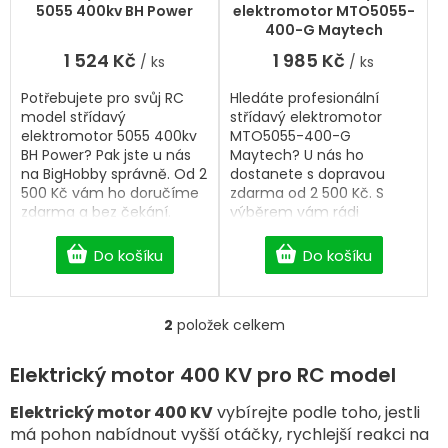
t
5055 400kv BH Power
elektromotor MTO5055-
ů
400-G Maytech
1 524 Kč
1 985 Kč
/ ks
/ ks
Potřebujete pro svůj RC
Hledáte profesionální
model střídavý
střídavý elektromotor
elektromotor 5055 400kv
MTO5055-400-G
BH Power? Pak jste u nás
Maytech? U nás ho
na BigHobby správně. Od 2
dostanete s dopravou
500 Kč vám ho doručíme
zdarma od 2 500 Kč. S
zdarma a bez čekání.
výběrem vám rádi
pomůžeme.
Do košíku
Do košíku
2
položek celkem
O
v
l
Elektrický motor 400 KV pro RC model
á
d
Elektrický motor 400 KV
vybírejte podle toho, jestli
a
má pohon nabídnout vyšší otáčky, rychlejší reakci na
c