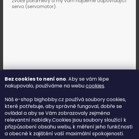
Zvolte parametry a my vám najdeme odpovídající
servo (servomotor).
Bez cookies to není ono
. Aby se vám lépe
nakupovalo, používáme na webu
cookies
.
Jak vybrat správné servo?
Náš e-shop bighobby.cz používá soubory cookies,
které potřebuje, aby správně fungoval, dobře se
Najít správné servo
ovládal a aby se Vám zobrazovaly zejména
relevantní nabídky.Cookies jsou soubory sloužící k
přizpůsobení obsahu webu, k měření jeho funkčnosti
a obecně k zajištění vaší maximální spokojenosti.