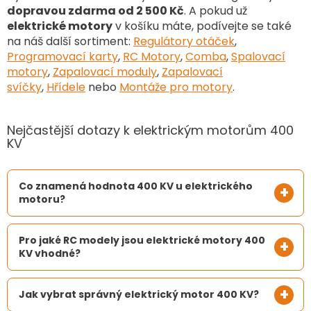
dopravou zdarma od 2 500 Kč
. A pokud už
elektrické motory
v košíku máte, podívejte se také
na náš další sortiment
:
Regulátory otáček
,
Programovací karty
,
RC Motory
,
Comba
,
Spalovací
motory
,
Zapalovací moduly
,
Zapalovací
svíčky
,
Hřídele
nebo
Montáže pro motory
.
Nejčastější dotazy k elektrickým motorům 400
KV
Co znamená hodnota 400 KV u elektrického
motoru?
Pro jaké RC modely jsou elektrické motory 400
KV vhodné?
Jak vybrat správný elektrický motor 400 KV?