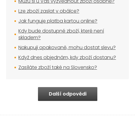
Můžu si u Vás vyzvednout zboží osobně?
Lze zboží zaslat v obálce?
Jak funguje platba kartou online?
Kdy bude dostupné zboží, které není
skladem?
Nakupuji opakovaně, mohu dostat slevu?
Když dnes objednám, kdy zboží dostanu?
Zasíláte zboží také na Slovensko?
Další odpovědi