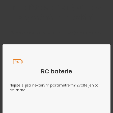
Najděte správný díl bez
zbytečného hledání
Přesně podle parametrů vašeho modelu
RC baterie
Nejste si jistí některým parametrem? Zvolte jen to,
co znáte.