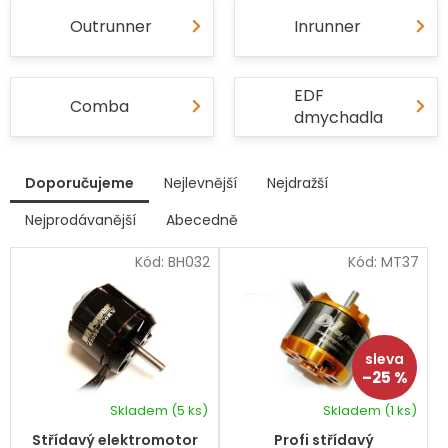
Outrunner
Inrunner
EDF
Comba
dmychadla
V
Doporučujeme
Nejlevnější
Nejdražší
ý
p
Nejprodávanější
Abecedně
Ř
i
a
s
Kód:
BH032
Kód:
MT37
z
p
e
r
n
í
o
p
d
r
u
–25 %
o
k
d
Skladem
(5 ks)
Skladem
(1 ks)
t
u
ů
k
Střídavý elektromotor
Profi střídavý