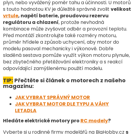
plyn, nebo vyvážený poměr tahu a účinnosti. U motorů
í
s touto hodnotou KV je důležité správně zvolit
velikost
p
vrtule
, napětí baterie, proudovou rezervu
r
v
regulátoru a chlazení
, protože nevhodná
k
kombinace může zvyšovat odběr a provozní teplotu.
y
Před montáží zkontrolujte také rozměry motoru,
v
průměr hřídele a způsob uchycení, aby motor do
ý
modelu pasoval mechanicky i výkonově. Dobře
p
sladěná sestava pomůže využít výkon motoru plynule,
i
bez zbytečného přetěžování elektroniky a s reakcí
s
u
odpovídající zamýšlenému použití modelu.
TIP:
Přečtěte si článek o motorech z našeho
magazínu:
JAK VYBRAT SPRÁVNÝ MOTOR
JAK VYBRAT MOTOR DLE TYPU A VÁHY
LETADLA
Hledáte elektrické motory pro
RC modely
?
Vyberte si u rodinné firmy modelářů na BigHobby.cz
s