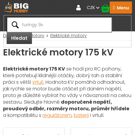
Přejít
CZK
na
obsah
Domů
RC Motory
Elektrické motory
Hledat
Elektrické motory 175 kV
Elektrické motory 175 KV
se hodí pro RC pohony,
které potřebují klidnější otáčky, dobrý tah a stabilní
práci s větší
vrtulí.
Hodnota KV pomáhá odhadnout,
jak rychle se motor bude otáčet při daném napětí,
proto je důležité vybírat ho vždy v návaznosti na celou
sestavu. Sledujte hlavně
doporučené napětí,
proudový odběr, rozměry motoru, průměr hřídele
a kompatibilitu s
regulátorem
,
baterií
i vrtulí.