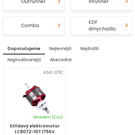
Outrunner
Inrunner
EDF
Comba
dmychadla
V
Doporučujeme
Nejlevnější
Nejdražší
ý
p
Nejprodávanější
Abecedně
Ř
i
a
s
Kód:
LE11C
z
p
e
r
n
í
o
p
d
r
u
o
k
d
Skladem
(2 ks)
t
u
ů
k
Střídavý elektromotor
t
LC8072-10T 175KV