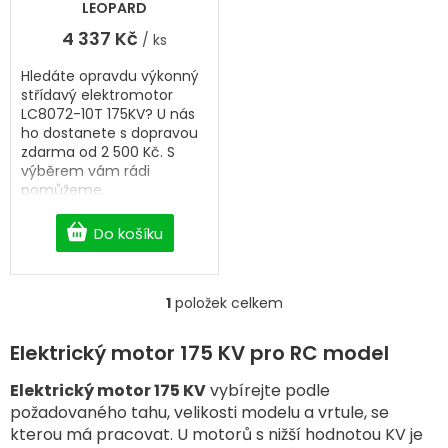
ů
LEOPARD
4 337 Kč
/ ks
Hledáte opravdu výkonný
střídavý elektromotor
LC8072-10T 175KV? U nás
ho dostanete s dopravou
zdarma od 2 500 Kč. S
výběrem vám rádi
pomůžeme.
Do košíku
1
položek celkem
O
v
l
Elektrický motor 175 KV pro RC model
á
d
Elektrický motor 175 KV
vybírejte podle
a
požadovaného tahu, velikosti modelu a vrtule, se
c
kterou má pracovat. U motorů s nižší hodnotou KV je
í