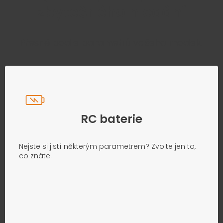
zbytečného hledání
Přesně podle parametrů vašeho modelu
RC baterie
Nejste si jistí některým parametrem? Zvolte jen to,
co znáte.