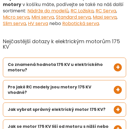
motory
v košíku máte, podívejte se také na náš další
sortiment
:
Nádrže do modelů
,
RC Ložiska
,
RC Serva
,
Micro serva
,
Mini serva
,
Standard serva
,
Maxi serva
,
Slim serva
,
HV serva
nebo
Robotická serva
.
Nejčastější dotazy k elektrickým motorům 175
KV
Co znamená hodnota 175 KV u elektrického
motoru?
Pro jaké RC modely jsou motory 175 KV
vhodné?
Jak vybrat správný elektrický motor 175 KV?
Jak se motor 175 KV liší od motoru s nižší nebo