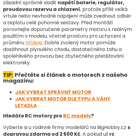
zásadní správně sladit
napětí baterie, regulátor,
p
proudovou rezervu a chlazení
, protože příliš velká
r
v
vrtule nebo nevhodné napájení může zvednout odběr
k
a teplotu celé pohonné sestavy. Před montáží
y
porovnejte doporučené parametry motoru s reálným
v
použitím v modelu, včetně prostoru pro uchycení a
ý
průměru
hřídele
. Dobře zvolený motor pomůže
p
dosáhnout plynulého chodu, dostatečného tahu a
i
spolehlivého provozu bez zbytečného přetěžování
s
u
elektroniky.
TIP:
Přečtěte si článek o motorech z našeho
magazínu:
JAK VYBRAT SPRÁVNÝ MOTOR
JAK VYBRAT MOTOR DLE TYPU A VÁHY
LETADLA
Hledáte RC motory pro
RC modely
?
Vyberte si u rodinné firmy modelářů na BigHobby.cz
s
dopravou zdarma od 2 500 Kč
. A pokud už
rc