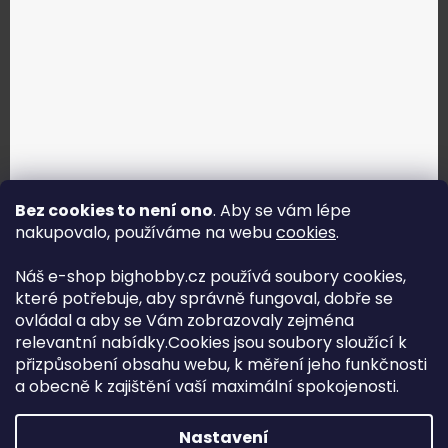
Bez cookies to není ono
. Aby se vám lépe
nakupovalo, používáme na webu
cookies
.
Jak vybrat správné servo?
Náš e-shop bighobby.cz používá soubory cookies,
které potřebuje, aby správně fungoval, dobře se
Najít správné servo
ovládal a aby se Vám zobrazovaly zejména
relevantní nabídky.Cookies jsou soubory sloužící k
přizpůsobení obsahu webu, k měření jeho funkčnosti
a obecně k zajištění vaší maximální spokojenosti.
Copyright (c) 2016 -2026 Big hobby.cz - všechna práva
Nastavení