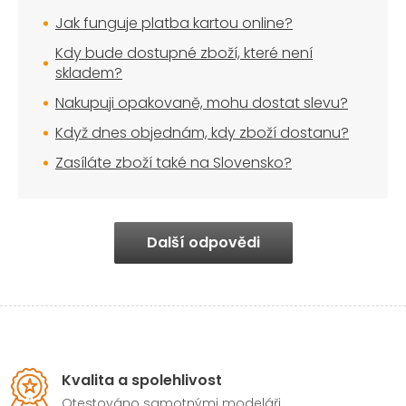
Jak funguje platba kartou online?
Kdy bude dostupné zboží, které není
skladem?
Nakupuji opakovaně, mohu dostat slevu?
Když dnes objednám, kdy zboží dostanu?
Zasíláte zboží také na Slovensko?
Další odpovědi
Kvalita a spolehlivost
Otestováno samotnými modeláři