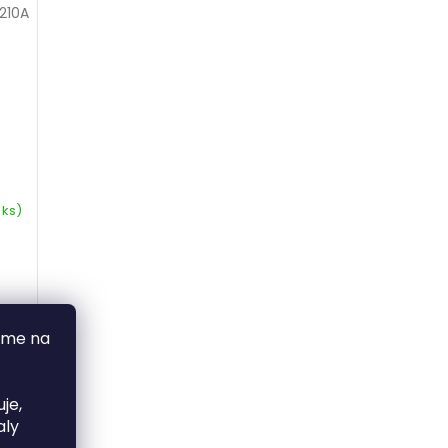
210A
 ks)
áme na
je,
aly