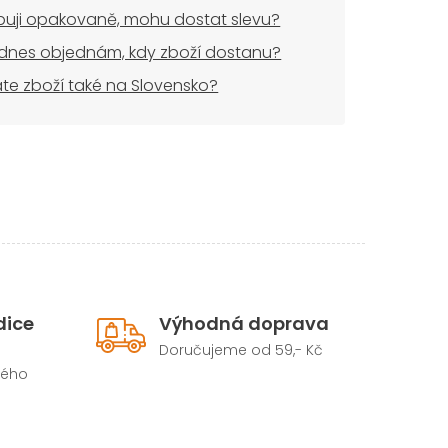
uji opakovaně, mohu dostat slevu?
dnes objednám, kdy zboží dostanu?
áte zboží také na Slovensko?
dice
Výhodná doprava
Doručujeme od 59,- Kč
hého