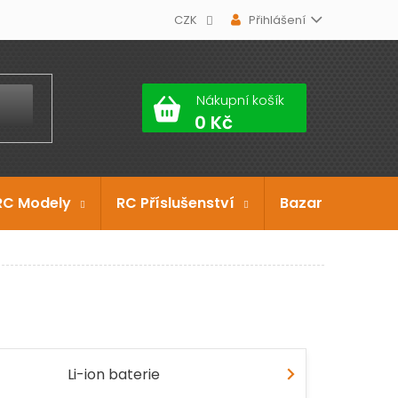
CZK
Přihlášení
Nákupní košík
RC Modely
RC Příslušenství
Bazar
Dárko
Li-ion baterie