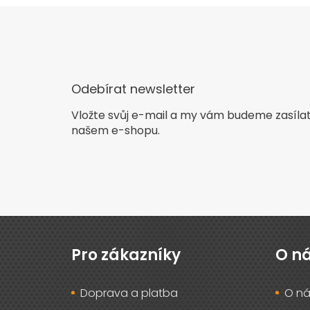
Odebírat newsletter
Vložte svůj e-mail a my vám budeme zasíla
našem e-shopu.
Z
á
p
Pro zákazníky
O n
a
t
Doprava a platba
O ná
í