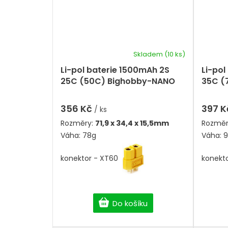
Skladem
(10 ks)
Průměrné
hodnocení
Li-pol baterie 1500mAh 2S
Li-pol
produktu
25C (50C) Bighobby-NANO
35C (
je
Tech
Tech
5,0
z
356 Kč
397 
/ ks
5
Rozměry:
71,9 x 34,4 x 15,5mm
Rozměr
hvězdiček.
Váha: 78g
Váha: 
konektor - XT60
konekt
Do košíku