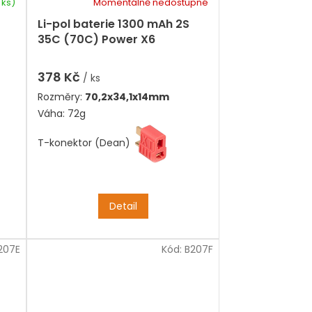
 ks)
Momentálně nedostupné
Průměrné
hodnocení
Li-pol baterie 1300 mAh 2S
produktu
35C (70C) Power X6
je
5,0
z
378 Kč
/ ks
5
Rozměry:
70,2x34,1x14mm
hvězdiček.
Váha: 72g
T-konektor (Dean)
Detail
207E
Kód:
B207F