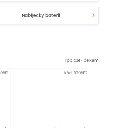
Nabíječky baterií
11
položek celkem
05E1
Kód:
B205E2