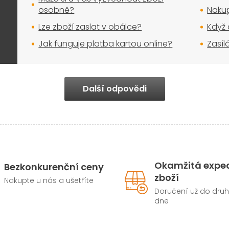
s
osobně?
Nakup
u
Lze zboží zaslat v obálce?
Když 
Jak funguje platba kartou online?
Zasíl
Další odpovědi
Okamžitá expe
Bezkonkurenční ceny
zboží
Nakupte u nás a ušetříte
Doručení už do dru
dne