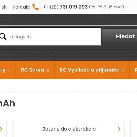
731 019 093
lish
Kontakt
Hledat
ry
RC Serva
RC Vysílače a přijímače
 mAh
Baterie do elektrokola