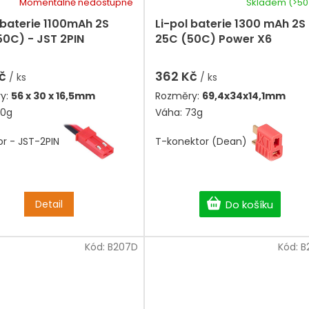
Momentálně nedostupné
Skladem
(>50
 baterie 1100mAh 2S
Li-pol baterie 1300 mAh 2S
50C) - JST 2PIN
25C (50C) Power X6
bby-NANO Tech
Kč
362 Kč
/ ks
/ ks
y:
56 x 30 x 16,5mm
Rozměry:
69,4x34x14,1mm
60g
Váha: 73g
or - JST-2PIN
T-konektor (Dean)
Detail
Do košíku
Kód:
B207D
Kód:
B