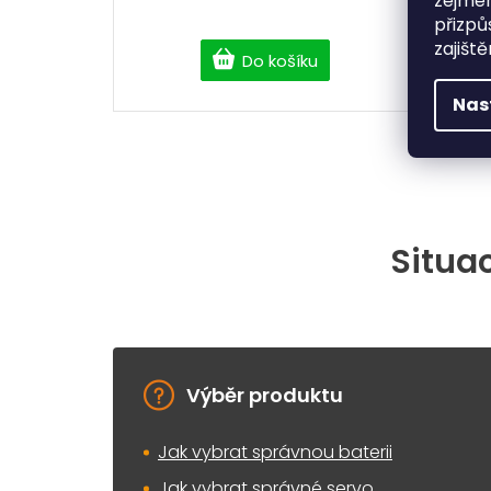
zejmén
přizpů
zajišt
Do košíku
Nas
Situac
Výběr produktu
Jak vybrat správnou baterii
Jak vybrat správné servo