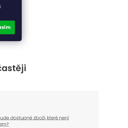
k
asím
častěji
ude dostupné zboží, které není
dem?