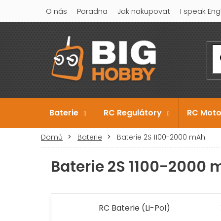
Přejít
O nás
Poradna
Jak nakupovat
I speak Eng
na
obsah
Baterie
RC Regulátory
RC Moto
Domů
Baterie
Baterie 2S 1100-2000 mAh
Baterie 2S 1100-2000
RC Baterie (Li-Pol)