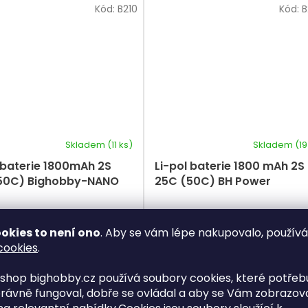
Kód:
B210
Kód:
B
Skladem
(11 ks)
Skladem
(19
 baterie 1800mAh 2S
Li-pol baterie 1800 mAh 2S
50C) Bighobby-NANO
25C (50C) BH Power
Kč
378 Kč
/ ks
/ ks
okies to není ono
. Aby se vám lépe nakupovalo, použív
y:
104,9 x 34,3 x 14,2mm
Rozměry:
101 x 34,1 x 13,5mm
cookies
.
07g
Váha: 98g
shop bighobby.cz používá soubory cookies, které potřebu
T-konektor (Dean)
or - XT60
rávně fungoval, dobře se ovládal a aby se Vám zobrazov