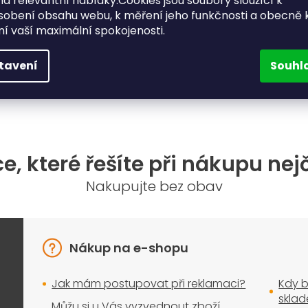
a relevantní nabídky.Cookies jsou soubory sloužící k
sobení obsahu webu, k měření jeho funkčnosti a obecně 
ění vaší maximální spokojenosti.
Do košíku
Do košíku
tavení
Souhl
O
v
l
á
d
a
e, které řešíte při nákupu nej
c
í
Nakupujte bez obav
p
r
v
k
y
Nákup na e-shopu
v
ý
Jak mám postupovat při reklamaci?
Kdy b
p
i
skla
Můžu si u Vás vyzvednout zboží