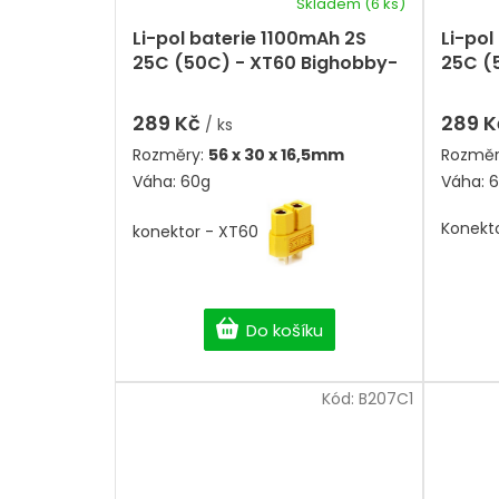
k
Skladem
(6 ks)
Průměrné
ů
t
hodnocení
Li-pol baterie 1100mAh 2S
Li-pol
ů
produktu
25C (50C) - XT60 Bighobby-
25C (
je
NANO Tech
Bigho
5,0
z
289 Kč
289 
/ ks
5
Rozměry:
56 x 30 x 16,5mm
Rozměr
hvězdiček.
Váha: 60g
Váha: 
Konekt
konektor - XT60
Do košíku
Kód:
B207C1