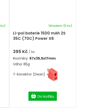
 ks)
Skladem
(5 ks)
Li-pol baterie 1500 mAh 2S
35C (70C) Power X6
395 Kč
/ ks
Rozměry:
67x35,5x17mm
Váha: 85g
T-konektor (Dean)
Do košíku