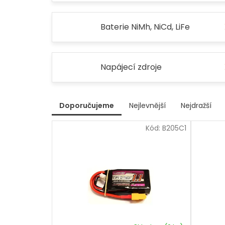
Baterie NiMh, NiCd, LiFe
Napájecí zdroje
V
Doporučujeme
Nejlevnější
Nejdražší
ý
Ř
p
Kód:
B205C1
a
i
z
s
e
p
n
r
í
p
o
r
d
o
u
d
k
u
t