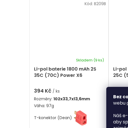
Kód:
B209B
Skladem
(9 ks)
Li-pol baterie 1800 mAh 2S
Li-pol
35C (70C) Power X6
25C (
Tech
394 Kč
378 
/ ks
Bez co
Rozměry:
102x33,7x13,6mm
Rozměr
webu
Váha: 97g
Váha: 1
Náš e-
T-konektor (Dean)
konekt
aby sp