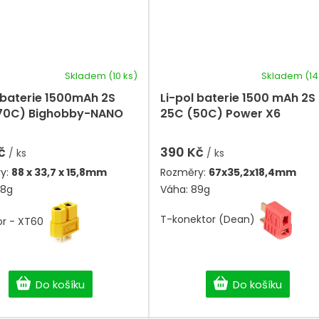
Skladem
(10 ks)
Skladem
(14
 baterie 1500mAh 2S
Li-pol baterie 1500 mAh 2S
70C) Bighobby-NANO
25C (50C) Power X6
Kč
390 Kč
/ ks
/ ks
y:
88 x 33,7 x 15,8mm
Rozměry:
67x35,2x18,4mm
98g
Váha: 89g
T-konektor (Dean)
or - XT60
Do košíku
Do košíku