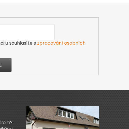
ilu souhlasíte s
zpracování osobních
E
Výdejna zboží