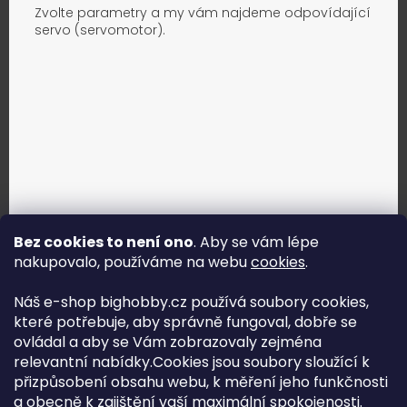
Zvolte parametry a my vám najdeme odpovídající
servo (servomotor).
Bez cookies to není ono
. Aby se vám lépe
nakupovalo, používáme na webu
cookies
.
Jak vybrat správné servo?
Náš e-shop bighobby.cz používá soubory cookies,
které potřebuje, aby správně fungoval, dobře se
Najít správné servo
ovládal a aby se Vám zobrazovaly zejména
relevantní nabídky.Cookies jsou soubory sloužící k
přizpůsobení obsahu webu, k měření jeho funkčnosti
a obecně k zajištění vaší maximální spokojenosti.