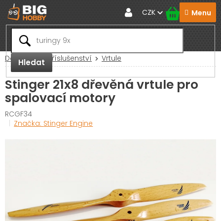
Přejít
CZK
na
obsah
Domů
RC Příslušenství
Vrtule
Hledat
Stinger 21x8 dřevěná vrtule pro
spalovací motory
RCGF34
Značka:
Stinger Engine