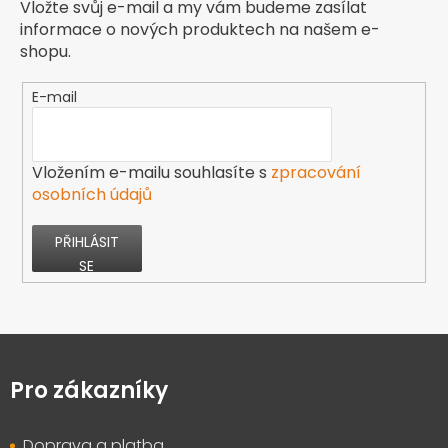
Vložte svůj e-mail a my vám budeme zasílat
informace o nových produktech na našem e-
shopu.
E-mail
Vložením e-mailu souhlasíte s
zpracování
osobních údajů
PŘIHLÁSIT
SE
Z
á
p
Pro zákazníky
a
t
Doprava a platba