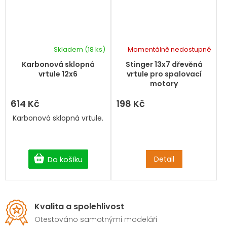
Skladem
(18 ks)
Momentálně nedostupné
Karbonová sklopná
Stinger 13x7 dřevěná
vrtule 12x6
vrtule pro spalovací
motory
614 Kč
198 Kč
Karbonová sklopná vrtule.
Do košíku
Detail
Kvalita a spolehlivost
Otestováno samotnými modeláři