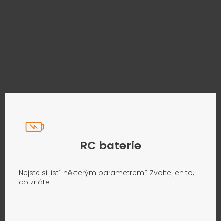
Najděte správný díl bez
zbytečného hledání
Přesně podle parametrů vašeho modelu
RC baterie
Nejste si jistí některým parametrem? Zvolte jen to,
co znáte.