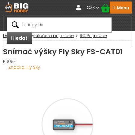
Přejít
CZK
na
obsah
Domů
RC Vysílače a přijímače
RC Přijímače
Hledat
Snímač výšky Fly Sky FS-CAT01
P008E
Značka:
Fly Sky