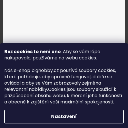
Bez cookies to není ono
. Aby se vám lépe
nakupovalo, používáme na webu
cookies
.
Jak vybrat správné servo?
Náš e-shop bighobby.cz používá soubory cookies,
které potřebuje, aby správně fungoval, dobře se
Najít správné servo
ovládal a aby se Vám zobrazovaly zejména
relevantní nabídky.Cookies jsou soubory sloužící k
přizpůsobení obsahu webu, k měření jeho funkčnosti
a obecně k zajištění vaší maximální spokojenosti.
Copyright (c) 2016 -2026 Big hobby.cz - všechna práva
Nastavení
vyhrazena