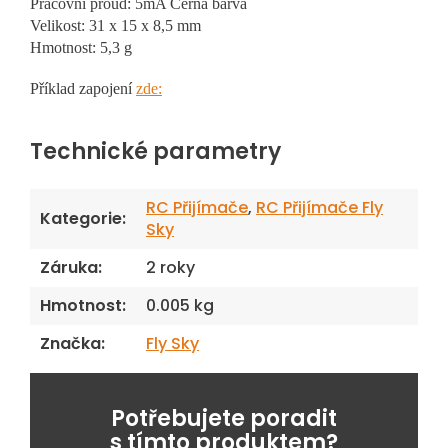
Pracovní proud: 5mA
Černá barva
Velikost: 31 x 15 x 8,5 mm
Hmotnost: 5,3 g
Příklad zapojení
zde:
Technické parametry
RC Přijímače
,
RC Přijímače Fly
Kategorie
:
Sky
Záruka
:
2 roky
Hmotnost
:
0.005 kg
Značka
:
Fly Sky
Potřebujete poradit
s tímto produktem?