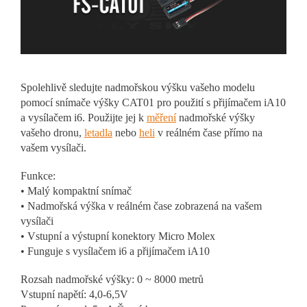
Spolehlivě sledujte nadmořskou výšku vašeho modelu
pomocí snímače výšky CAT01 pro použití s přijímačem iA10
a vysílačem i6.
Použijte jej k
měření
nadmořské výšky
vašeho dronu,
letadla
nebo
heli
v reálném čase přímo na
vašem vysílači.
Funkce:
• Malý kompaktní snímač
• Nadmořská výška v reálném čase zobrazená na vašem
vysílači
• Vstupní a výstupní konektory Micro Molex
• Funguje s vysílačem i6 a přijímačem iA10
Rozsah nadmořské výšky: 0 ~ 8000 metrů
Vstupní napětí: 4,0-6,5V