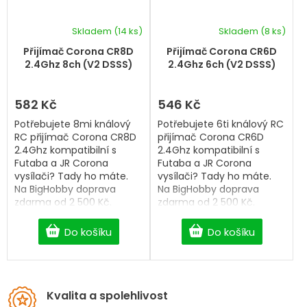
Skladem
(14 ks)
Skladem
(8 ks)
Přijímač Corona CR8D
Přijímač Corona CR6D
2.4Ghz 8ch (V2 DSSS)
2.4Ghz 6ch (V2 DSSS)
582 Kč
546 Kč
Potřebujete 8mi knálový
Potřebujete 6ti knálový RC
RC přijímač Corona CR8D
přijímač Corona CR6D
2.4Ghz kompatibilní s
2.4Ghz kompatibilní s
Futaba a JR Corona
Futaba a JR Corona
vysílači? Tady ho máte.
vysílači? Tady ho máte.
Na BigHobby doprava
Na BigHobby doprava
zdarma od 2 500 Kč.
zdarma od 2 500 Kč.
Do košíku
Do košíku
Kvalita a spolehlivost