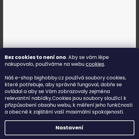
Bez cookies to není ono
. Aby se vám lépe
nakupovalo, používáme na webu
cookies
.
Jak vybrat správné servo?
Náš e-shop bighobby.cz používá soubory cookies,
které potřebuje, aby správně fungoval, dobře se
Najít správné servo
ovládal a aby se Vám zobrazovaly zejména
relevantní nabídky.Cookies jsou soubory sloužící k
přizpůsobení obsahu webu, k měření jeho funkčnosti
a obecně k zajištění vaší maximální spokojenosti.
Copyright (c) 2016 -2026 Big hobby.cz - všechna práva
Nastavení
vyhrazena