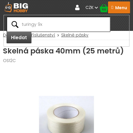
Přejít
CZK
na
obsah
Domů
RC Příslušenství
Skelné pásky
Hledat
Skelná páska 40mm (25 metrů)
OS12C