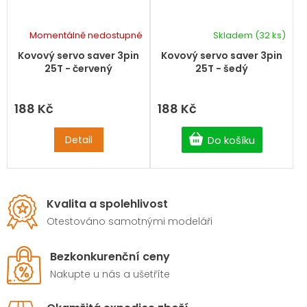
Momentálně nedostupné
Skladem
(32 ks)
Kovový servo saver 3pin
Kovový servo saver 3pin
25T - červený
25T - šedý
188 Kč
188 Kč
Detail
Do košíku
Kvalita a spolehlivost
Otestováno samotnými modeláři
Bezkonkurenční ceny
Nakupte u nás a ušetříte