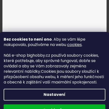
Bez cookies to není ono
. Aby se vám lépe
nakupovalo, používáme na webu
cookies
.
Jak vybrat správné servo?
Náš e-shop bighobby.cz používá soubory cookies,
které potřebuje, aby správně fungoval, dobře se
Najít správné servo
ovládal a aby se Vám zobrazovaly zejména
relevantní nabídky.Cookies jsou soubory sloužící k
přizpůsobení obsahu webu, k měření jeho funkčnosti
a obecně k zajištění vaší maximální spokojenosti.
Copyright (c) 2016 -2026 Big hobby.cz - všechna práva
Nastavení
vyhrazena
Na UX & Web Design je tu
Lukáš Dubina
Běžíme na