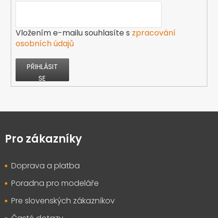
Vložením e-mailu souhlasíte s
zpracování
osobních údajů
PŘIHLÁSIT
SE
Z
á
p
Pro zákazníky
a
t
Doprava a platba
í
Poradna pro modeláře
Pre slovenských zákazníkov