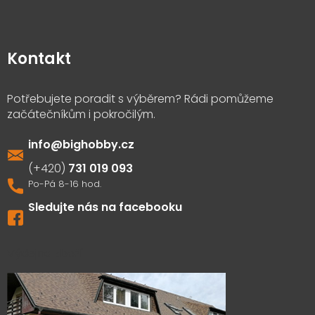
Kontakt
info
@
bighobby.cz
731 019 093
Sledujte nás na facebooku
Výdejna zboží