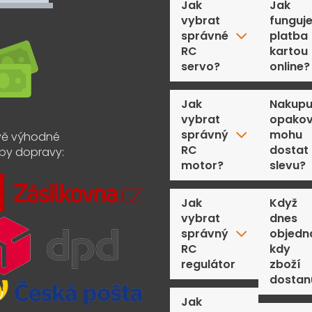
Jak
Jak
vybrat
funguj
správné
platba
RC
kartou
servo?
online?
Jak
Nakupu
vybrat
opakov
správný
mohu
ě výhodné
RC
dostat
by dopravy:
motor?
slevu?
Jak
Když
vybrat
dnes
správný
objedn
RC
kdy
regulátor
zboží
dostan
Jak