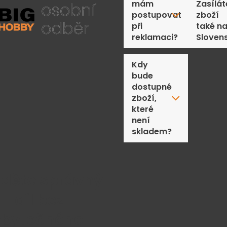
mám
Zasílát
postupovat
zboží
při
také n
reklamaci?
Sloven
Kdy
bude
dostupné
zboží,
které
není
skladem?
jděte správný
díl bez
zbytečného