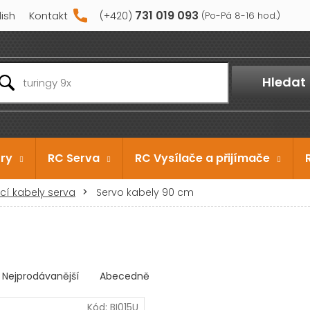
731 019 093
lish
Kontakt
Hledat
ry
RC Serva
RC Vysílače a přijímače
cí kabely serva
Servo kabely 90 cm
Nejprodávanější
Abecedně
Kód:
BI015U