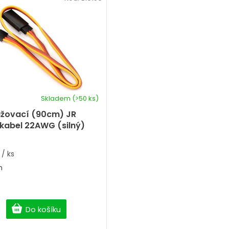
Skladem
(>50 ks)
užovací (90cm) JR
 kabel 22AWG (silný)
č
/ ks
m
Do košíku