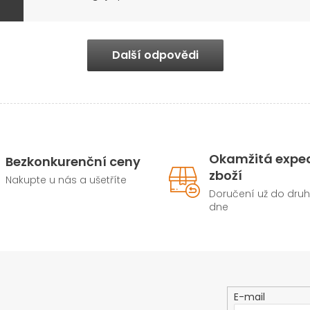
Další odpovědi
Okamžitá expe
Bezkonkurenční ceny
zboží
Nakupte u nás a ušetříte
Doručení už do dru
dne
E-mail