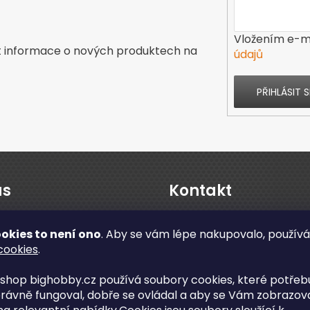
Vložením e-ma
t informace o nových produktech na
údajů
PŘIHLÁSIT S
ás
Kontakt
s
okies to není ono
. Aby se vám lépe nakupovalo, použív
cookies
.
enze obchodu
ční a pozáruční servis
shop bighobby.cz používá soubory cookies, které potřebu
info
@
bighobby.cz
rávně fungoval, dobře se ovládal a aby se Vám zobrazov
ní odběr v Lanškrouně