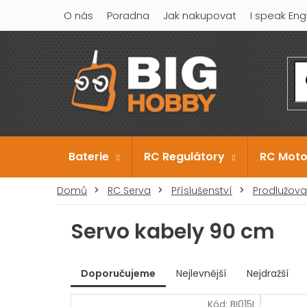
Přejít
O nás
Poradna
Jak nakupovat
I speak Eng
na
obsah
Baterie
RC Regulátory
RC Moto
Domů
RC Serva
Příslušenství
Prodlužova
Servo kabely 90 cm
V
Doporučujeme
Nejlevnější
Nejdražší
ý
Ř
p
Kód:
BI015I