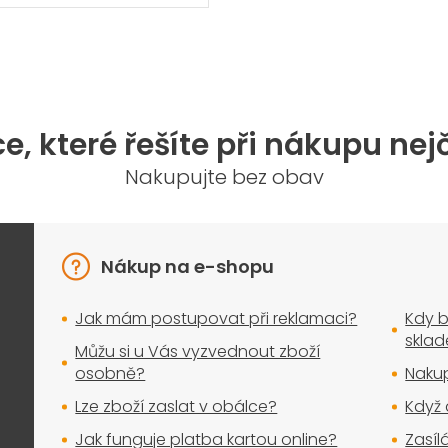
O
v
l
á
d
a
e, které řešíte při nákupu nej
c
í
Nakupujte bez obav
p
r
v
k
y
Nákup na e-shopu
v
ý
Jak mám postupovat při reklamaci?
Kdy b
p
i
skla
Můžu si u Vás vyzvednout zboží
s
osobně?
Nakup
u
Lze zboží zaslat v obálce?
Když 
Jak funguje platba kartou online?
Zasíl