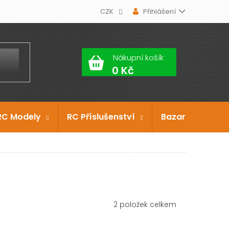
CZK
Přihlášení
Nákupní košík
RC Modely
RC Příslušenství
Bazar
Dárko
2
položek celkem