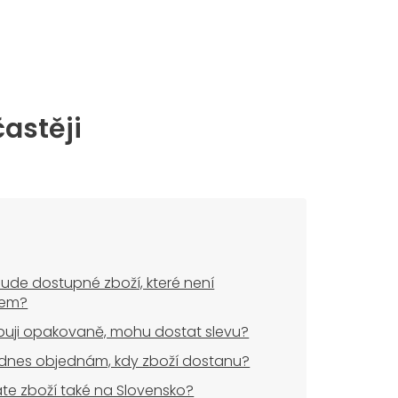
častěji
ude dostupné zboží, které není
dem?
uji opakovaně, mohu dostat slevu?
dnes objednám, kdy zboží dostanu?
áte zboží také na Slovensko?