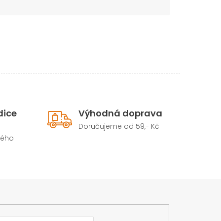
dice
Výhodná doprava
Doručujeme od 59,- Kč
hého