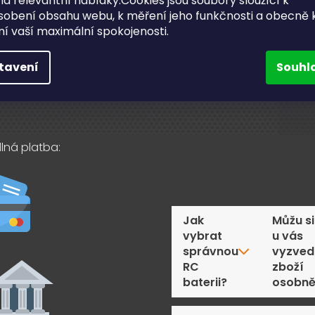
a relevantní nabídky.Cookies jsou soubory sloužící k
731 019 093
sobení obsahu webu, k měření jeho funkčnosti a obecně 
akty
ění vaší maximální spokojenosti.
Sledujte nás na fac
tavení
Souhl
lná platba:
Časté dotazy
Jak
Můžu si
vybrat
u vás
správnou
vyzved
RC
zboží
baterii?
osobn