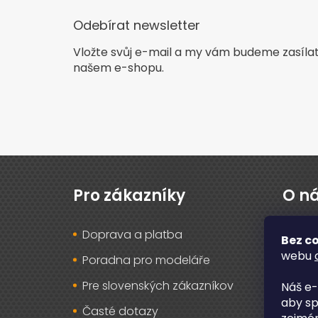
Odebírat newsletter
Vložte svůj e-mail a my vám budeme zasíla
našem e-shopu.
Z
á
p
Pro zákazníky
O n
a
t
Doprava a platba
O ná
í
Bez co
webu
Poradna pro modeláře
Rec
Pre slovenských zákazníkov
Záru
Náš e-
aby sp
Časté dotazy
Osob