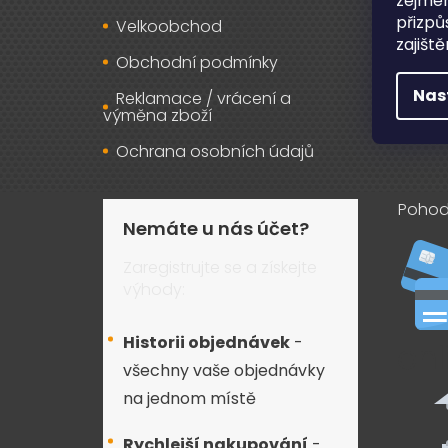
zejmén
přizpů
Velkoobchod
Kont
zajišt
Obchodní podmínky
Nas
Reklamace / vrácení a
výměna zboží
Ochrana osobních údajů
Pohod
Nemáte u nás účet?
Zaregistrujte se a získejte
výhody:
Historii objednávek
-
všechny vaše objednávky
na jednom místě
Rychlejší nakupování
-