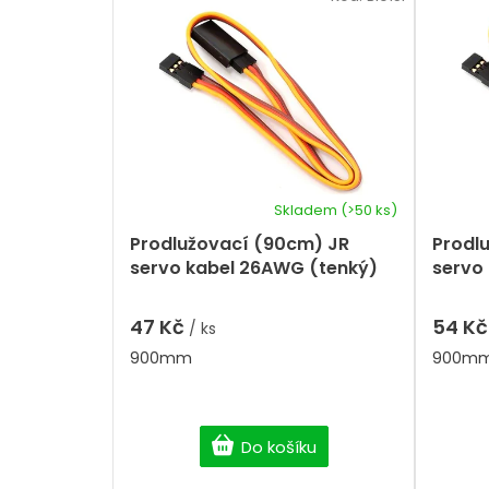
a
i
z
s
e
p
n
r
í
p
o
r
d
o
u
d
k
u
t
k
Skladem
(>50 ks)
ů
t
Prodlužovací (90cm) JR
Prodl
ů
servo kabel 26AWG (tenký)
servo
47 Kč
54 K
/ ks
900mm
900m
Do košíku