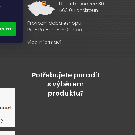
Dolní Třešňovec 30
k
563 01 Lanškroun
ebooku
Provozní doba eshopu:
asím
Po - Pá 8:00 - 16:00 hod.
více informací
Potřebujete poradit
s výběrem
produktu?
nout
ě?