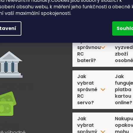
a relevantní nabídky.Cookies jsou soubory sloužící k
lná platba:
sobení obsahu webu, k měření jeho funkčnosti a obecně 
ění vaší maximální spokojenosti.
Časté dotazy
tavení
Souhl
Jak
Můžu si
vybrat
u vás
správnou
vyzved
RC
zboží
baterii?
osobn
Jak
Jak
vybrat
funguj
správné
platba
RC
kartou
servo?
online?
Jak
Nakupu
vybrat
opakov
správný
mohu
ě výhodné