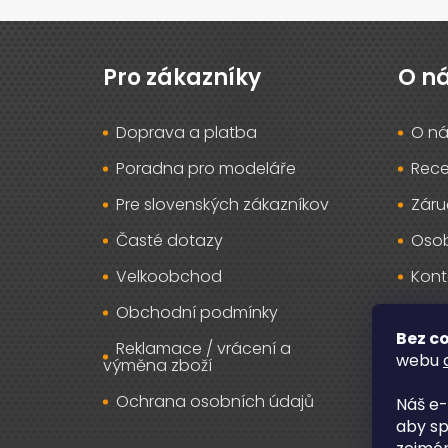
Z
á
p
Pro zákazníky
O n
a
t
Doprava a platba
O ná
í
Poradna pro modeláře
Rec
Pre slovenských zákazníkov
Záru
Časté dotazy
Osob
Velkoobchod
Kont
Obchodní podmínky
Bez co
Reklamace / vrácení a
webu
výměna zboží
Ochrana osobních údajů
Náš e-
aby sp