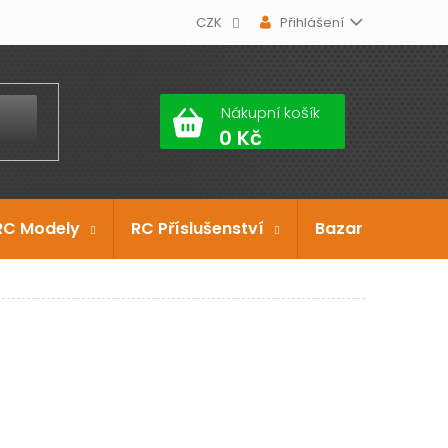
CZK
Přihlášení
Nákupní košík
RC Modely
RC Příslušenství
Bazar
Dárko