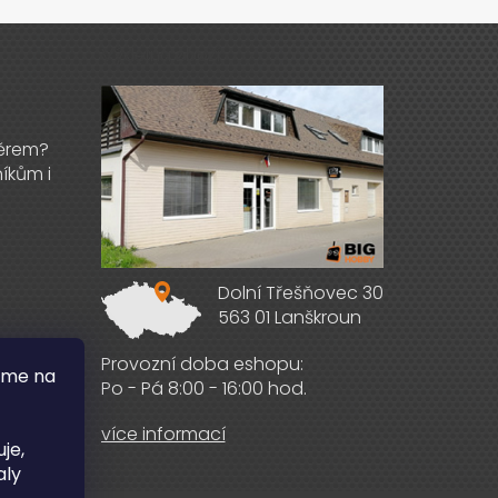
Výdejna zboží
Dolní Třešňovec 30
563 01 Lanškroun
ebooku
Provozní doba eshopu:
áme na
Po - Pá 8:00 - 16:00 hod.
více informací
je,
aly