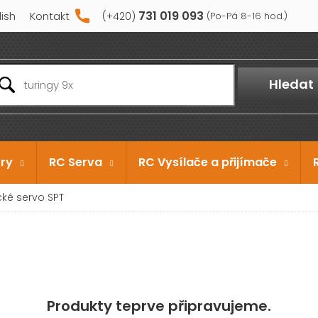
731 019 093
lish
Kontakt
Hledat
ry
RC Serva
RC Vysílače a přijímače
cké servo SPT
Produkty teprve připravujeme.