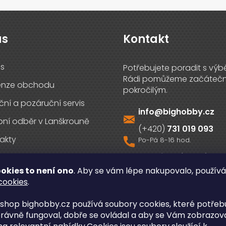
ás
Kontakt
s
enze obchodu
ční a pozáruční servis
info
@
bighobby.cz
ní odběr v Lanškrouně
731 019 093
akty
Sledujte nás na fac
okies to není ono
. Aby se vám lépe nakupovalo, použív
cookies
.
shop bighobby.cz používá soubory cookies, které potřebu
rávně fungoval, dobře se ovládal a aby se Vám zobrazov