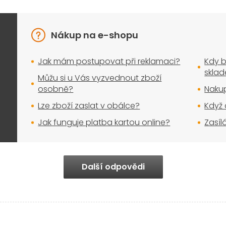
Nákup na e-shopu
Jak mám postupovat při reklamaci?
Kdy b
skla
Můžu si u Vás vyzvednout zboží
osobně?
Nakup
Lze zboží zaslat v obálce?
Když 
Jak funguje platba kartou online?
Zasíl
Další odpovědi