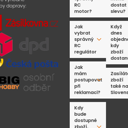
RC
dostat
by dopravy:
motor?
slevu?
Jak
Když
vybrat
dnes
správný
objedn
RC
kdy
regulátor
zboží
dostan
Jak
mám
Zasílát
postupovat
zboží
při
také n
reklamaci?
Sloven
Kdy
bude
dostupné
zboží,