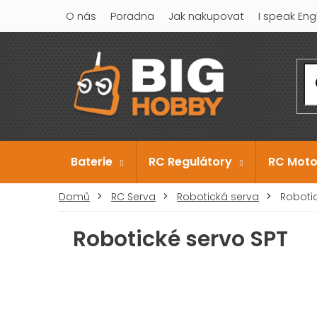
Přejít
O nás
Poradna
Jak nakupovat
I speak Eng
na
obsah
Baterie
RC Regulátory
RC Moto
Domů
RC Serva
Robotická serva
Roboti
Robotické servo SPT