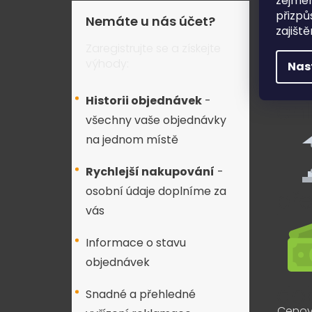
zejmén
Pohod
přizpů
Nemáte u nás účet?
zajišt
Zaregistrujte se a získejte
výhody:
Nas
Historii objednávek
-
všechny vaše objednávky
na jednom místě
Rychlejší nakupování
-
osobní údaje doplníme za
vás
Informace o stavu
objednávek
Snadné a přehledné
Cenov