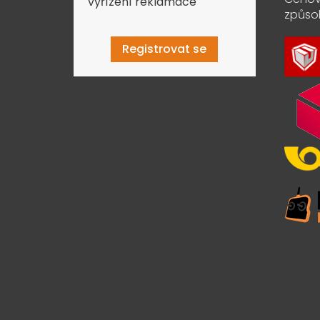
vyřízení reklamace
způso
Registrovat se