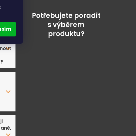
k
Potřebujete poradit
s výběrem
asím
produktu?
nout
ě?
e
ji
aně,