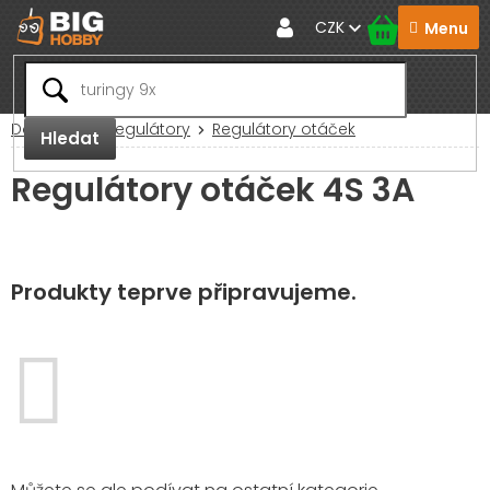
Přejít
CZK
na
obsah
Domů
RC Regulátory
Regulátory otáček
Hledat
Regulátory otáček 4S 3A
Produkty teprve připravujeme.