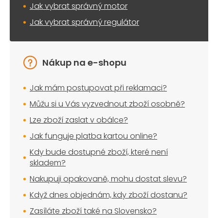
Jak vybrat správný motor
Jak vybrat správný regulátor
Nákup na e-shopu
Jak mám postupovat při reklamaci?
Můžu si u Vás vyzvednout zboží osobně?
Lze zboží zaslat v obálce?
Jak funguje platba kartou online?
Kdy bude dostupné zboží, které není
skladem?
Nakupuji opakovaně, mohu dostat slevu?
Když dnes objednám, kdy zboží dostanu?
Zasíláte zboží také na Slovensko?