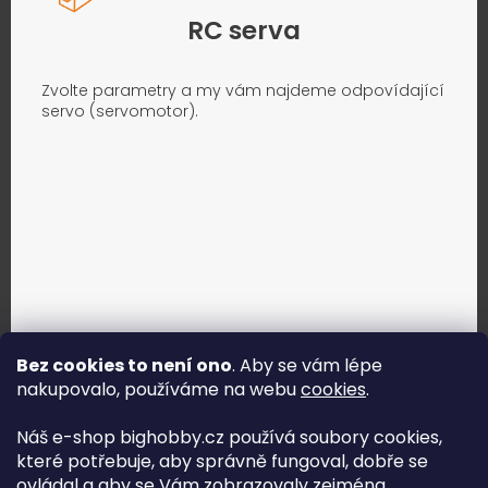
RC serva
Zvolte parametry a my vám najdeme odpovídající
servo (servomotor).
Bez cookies to není ono
. Aby se vám lépe
nakupovalo, používáme na webu
cookies
.
Jak vybrat správné servo?
Náš e-shop bighobby.cz používá soubory cookies,
které potřebuje, aby správně fungoval, dobře se
Najít správné servo
ovládal a aby se Vám zobrazovaly zejména