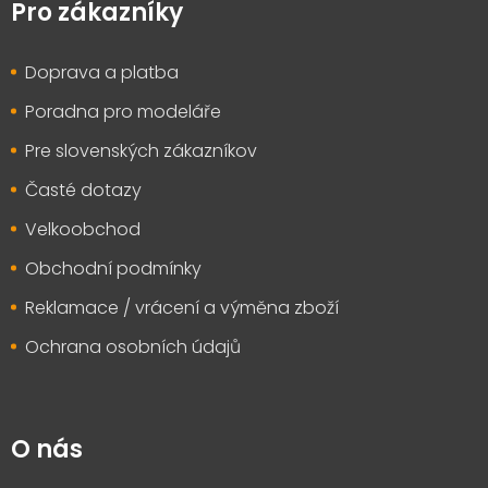
p
Pro zákazníky
a
t
Doprava a platba
í
Poradna pro modeláře
Pre slovenských zákazníkov
Časté dotazy
Velkoobchod
Obchodní podmínky
Reklamace / vrácení a výměna zboží
Ochrana osobních údajů
O nás