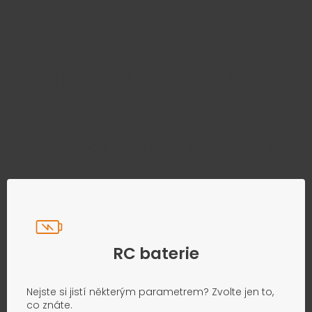
Najděte správný díl bez
zbytečného hledání
Přesně podle parametrů vašeho modelu
RC baterie
Nejste si jistí některým parametrem? Zvolte jen to,
co znáte.