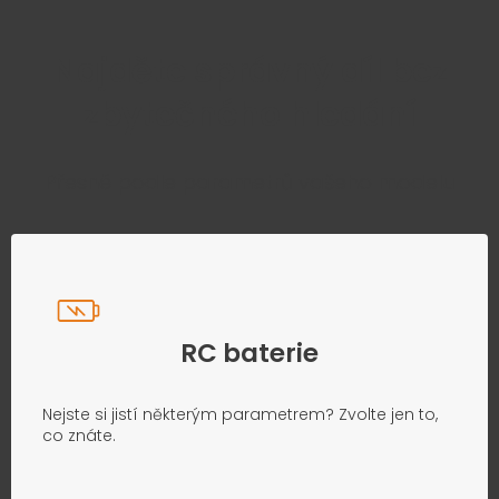
Najděte správný díl bez
zbytečného hledání
Přesně podle parametrů vašeho modelu
RC baterie
Nejste si jistí některým parametrem? Zvolte jen to,
co znáte.