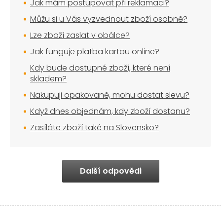
Jak mám postupovat při reklamaci?
Můžu si u Vás vyzvednout zboží osobně?
Lze zboží zaslat v obálce?
Jak funguje platba kartou online?
Kdy bude dostupné zboží, které není
skladem?
Nakupuji opakovaně, mohu dostat slevu?
Když dnes objednám, kdy zboží dostanu?
Zasíláte zboží také na Slovensko?
Další odpovědi