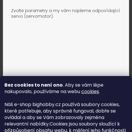
Zvolte parametry a my vám najdeme odpovídající
servo (servomotor).
Bez cookies to není ono
. Aby se vám lépe
nakupovalo, používáme na webu
cookies
.
Jak vybrat správné servo?
Náš e-shop bighobby.cz používá soubory cookies,
které potřebuje, aby správně fungoval, dobře se
Najít správné servo
ovládal a aby se Vám zobrazovaly zejména
relevantní nabídky.Cookies jsou soubory sloužící k
přizpůsobení obsahu webu, k měření jeho funkčnosti