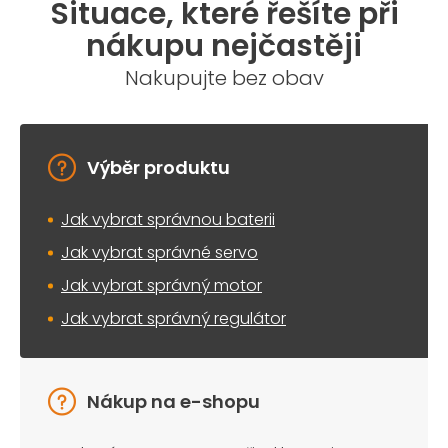
Situace, které řešíte při
d
a
nákupu nejčastěji
c
í
Nakupujte bez obav
p
r
v
k
y
Výběr produktu
v
ý
Jak vybrat správnou baterii
p
i
Jak vybrat správné servo
s
u
Jak vybrat správný motor
Jak vybrat správný regulátor
Nákup na e-shopu