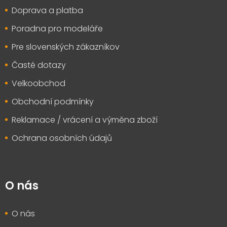
t
Doprava a platba
í
Poradna pro modeláře
Pre slovenských zákazníkov
Časté dotazy
Velkoobchod
Obchodní podmínky
Reklamace / vrácení a výměna zboží
Ochrana osobních údajů
O nás
O nás