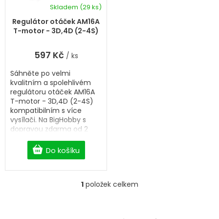
k
d
Skladem
(29 ks)
t
u
ů
k
Regulátor otáček AM16A
t
T-motor - 3D,4D (2-4S)
ů
597 Kč
/ ks
Sáhněte po velmi
kvalitním a spolehlivém
regulátoru otáček AM16A
T-motor - 3D,4D (2-4S)
kompatibilním s více
vysílači. Na BigHobby s
dopravou zdarma od 2
500 Kč.
Do košíku
1
položek celkem
O
v
l
á