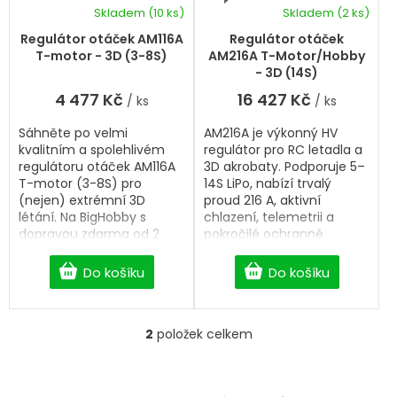
k
d
Skladem
(10 ks)
Skladem
(2 ks)
t
u
ů
k
Regulátor otáček AM116A
Regulátor otáček
t
T-motor - 3D (3-8S)
AM216A T-Motor/Hobby
ů
- 3D (14S)
4 477 Kč
16 427 Kč
/ ks
/ ks
Sáhněte po velmi
AM216A je výkonný HV
kvalitním a spolehlivém
regulátor pro RC letadla a
regulátoru otáček AM116A
3D akrobaty. Podporuje 5–
T-motor (3-8S) pro
14S LiPo, nabízí trvalý
(nejen) extrémní 3D
proud 216 A, aktivní
létání. Na BigHobby s
chlazení, telemetrii a
dopravou zdarma od 2
pokročilé ochranné
500 Kč.
funkce pro maximální
výkon a spolehlivost.
Do košíku
Do košíku
2
položek celkem
O
v
l
á