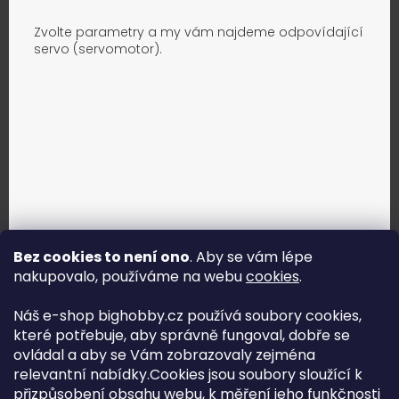
Zvolte parametry a my vám najdeme odpovídající
servo (servomotor).
Bez cookies to není ono
. Aby se vám lépe
nakupovalo, používáme na webu
cookies
.
Jak vybrat správné servo?
Náš e-shop bighobby.cz používá soubory cookies,
které potřebuje, aby správně fungoval, dobře se
Najít správné servo
ovládal a aby se Vám zobrazovaly zejména
relevantní nabídky.Cookies jsou soubory sloužící k
přizpůsobení obsahu webu, k měření jeho funkčnosti