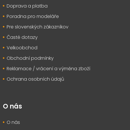
t
Doprava a platba
í
Poradna pro modeláře
Pre slovenských zákazníkov
Časté dotazy
Velkoobchod
Obchodní podmínky
Reklamace / vrácení a výměna zboží
Ochrana osobních údajů
O nás
O nás