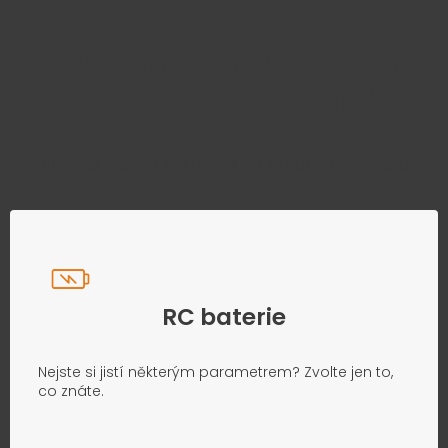
Najděte správný díl bez
zbytečného hledání
Přesně podle parametrů vašeho modelu
RC baterie
Nejste si jistí některým parametrem? Zvolte jen to,
co znáte.