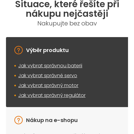
Situace, které řešíte při
d
a
nákupu nejčastěji
c
í
Nakupujte bez obav
p
r
v
k
y
Výběr produktu
v
ý
Jak vybrat správnou baterii
p
i
Jak vybrat správné servo
s
u
Jak vybrat správný motor
Jak vybrat správný regulátor
Nákup na e-shopu