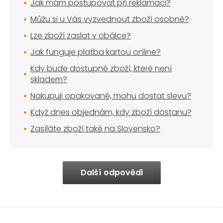
Jak mám postupovat při reklamaci?
Můžu si u Vás vyzvednout zboží osobně?
Lze zboží zaslat v obálce?
Jak funguje platba kartou online?
Kdy bude dostupné zboží, které není
skladem?
Nakupuji opakovaně, mohu dostat slevu?
Když dnes objednám, kdy zboží dostanu?
Zasíláte zboží také na Slovensko?
Další odpovědi