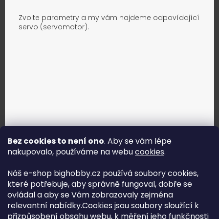
Zvolte parametry a my vám najdeme odpovídající
servo (servomotor).
Bez cookies to není ono
. Aby se vám lépe
nakupovalo, používáme na webu
cookies
.
Jak vybrat správné servo?
Náš e-shop bighobby.cz používá soubory cookies,
které potřebuje, aby správně fungoval, dobře se
Najít správné servo
ovládal a aby se Vám zobrazovaly zejména
relevantní nabídky.Cookies jsou soubory sloužící k
přizpůsobení obsahu webu, k měření jeho funkčnosti