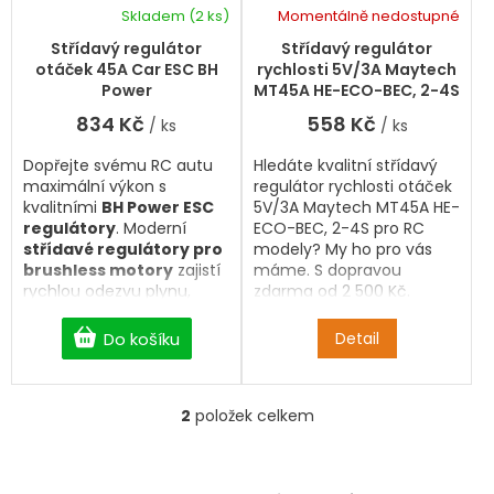
k
d
Skladem
(2 ks)
Momentálně nedostupné
t
Průměrné
u
hodnocení
ů
k
Střídavý regulátor
Střídavý regulátor
produktu
t
otáček 45A Car ESC BH
rychlosti 5V/3A Maytech
je
ů
Power
MT45A HE-ECO-BEC, 2-4S
5,0
834 Kč
558 Kč
/ ks
/ ks
z
5
Dopřejte svému RC autu
Hledáte kvalitní střídavý
hvězdiček.
maximální výkon s
regulátor rychlosti otáček
kvalitními
BH Power ESC
5V/3A Maytech MT45A HE-
regulátory
. Moderní
ECO-BEC, 2-4S pro RC
střídavé regulátory pro
modely? My ho pro vás
brushless motory
zajistí
máme. S dopravou
rychlou odezvu plynu,
zdarma od 2 500 Kč.
plynulou akceleraci a
spolehlivý provoz v každé
Do košíku
Detail
situaci. V nabídce najdete
ESC 25A, 35A, 45A, 60A,
80A i 120A
pro rekreační i
2
položek celkem
závodní RC modely.
O
Vyberte si ideální
v
regulátor otáček pro RC
l
auto
za skvělou cenu a
á