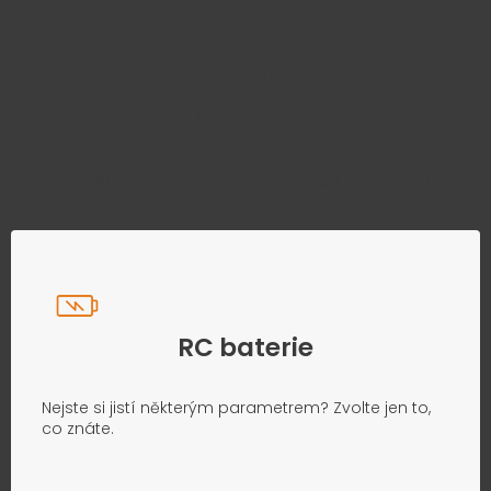
Najděte správný díl bez
zbytečného hledání
Přesně podle parametrů vašeho modelu
RC baterie
Nejste si jistí některým parametrem? Zvolte jen to,
co znáte.