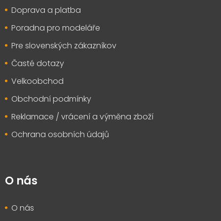
t
Doprava a platba
í
Poradna pro modeláře
Pre slovenských zákazníkov
Časté dotazy
Velkoobchod
Obchodní podmínky
Reklamace / vrácení a výměna zboží
Ochrana osobních údajů
O nás
O nás