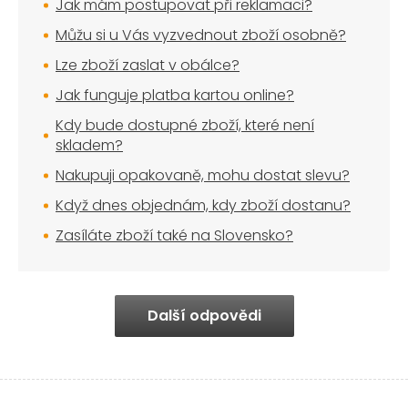
Jak mám postupovat při reklamaci?
Můžu si u Vás vyzvednout zboží osobně?
Lze zboží zaslat v obálce?
Jak funguje platba kartou online?
Kdy bude dostupné zboží, které není
skladem?
Nakupuji opakovaně, mohu dostat slevu?
Když dnes objednám, kdy zboží dostanu?
Zasíláte zboží také na Slovensko?
Další odpovědi