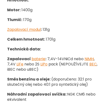
Hmotnost:
Motor:
1400g
Tlumič:
170g
Zapalovací modul
:
131g
Celkem hmotnost:
1701g
Technická data:
Zapalovací
baterie
:
7,4V-14VNiCd nebo
NiMH
,
7,4V
LiFe
nebo 2S
LiPo
pack (NEPOUŽÍVEJTE
BEC
,
iBEC nebo uBEC)
Směs benzínu a oleje:
(doporučeno: 32:1 pro
skutečný olej nebo 40:1 pro syntetický olej)
Náhradní zapalovací svíčka:
NGK CM6 nebo
ekvivalent