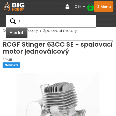
Přejít
CZK
na
obsah
Domů
RC Motory
Spalovací motory
Hledat
RCGF Stinger 63CC SE - spalovací
motor jednoválcový
SPM11
Novinka