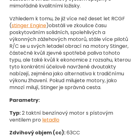
mimořádně kvalitními ložisky.
Vzhledem k tomu, že již více než deset let RCGF
(
stinger Engine
)obstáli ve zkoušce času
poskytováním solidních, spolehlivých a
výkonných zážehových motorů, stále více pilotů
R/C se u svých letadel obrací na motory Stinger,
částečně kvůli zjevné spotřebě paliva tohoto
typu, ale také kvůli k ekonomice z rozsahu, kterou
tyto konkrétní účelově navržené dvoutakty
nabízejí, zejména jako alternativa k tradičnímu
výkonu žhavení. Pokud milujete motory, jako
mnozí milují, Stinger je správná cesta.
Parametry:
Typ:
2 taktní benzínový motor s pístovým
ventilem pro
letadlo
Zdvihový objem (cc):
63CC