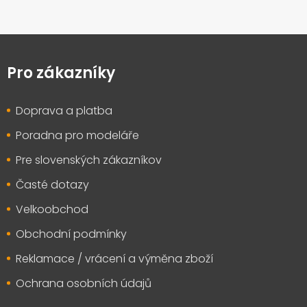
Z
á
p
Pro zákazníky
a
t
Doprava a platba
í
Poradna pro modeláře
Pre slovenských zákazníkov
Časté dotazy
Velkoobchod
Obchodní podmínky
Reklamace / vrácení a výměna zboží
Ochrana osobních údajů