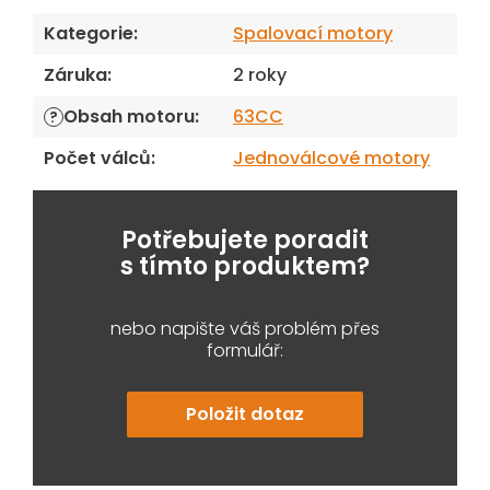
Kategorie
:
Spalovací motory
Záruka
:
2 roky
Obsah motoru
:
63CC
?
Počet válců
:
Jednoválcové motory
Potřebujete poradit
s tímto produktem?
nebo napište váš problém přes
formulář:
Položit dotaz