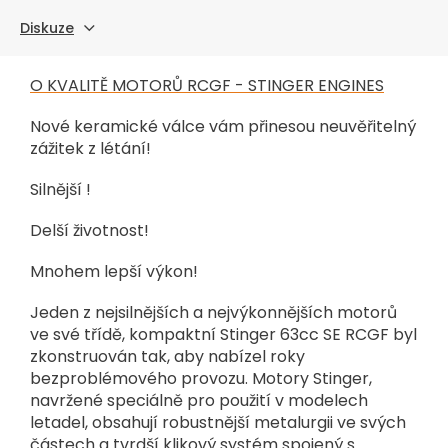
Diskuze
O KVALITĚ MOTORŮ RCGF - STINGER ENGINES
Nové keramické válce vám přinesou neuvěřitelný
zážitek z létání!
Silnější !
Delší životnost!
Mnohem lepší výkon!
Jeden z nejsilnějších a nejvýkonnějších motorů
ve své třídě, kompaktní Stinger 63cc SE RCGF byl
zkonstruován tak, aby nabízel roky
bezproblémového provozu. Motory Stinger,
navržené speciálně pro použití v modelech
letadel, obsahují robustnější metalurgii ve svých
částech a tvrdší klikový systém spojený s