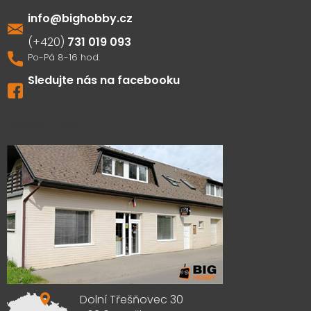
info
@
bighobby.cz
731 019 093
Sledujte nás na facebooku
Výdejna zboží
Dolní Třešňovec 30