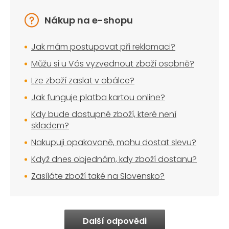
Nákup na e-shopu
Jak mám postupovat při reklamaci?
Můžu si u Vás vyzvednout zboží osobně?
Lze zboží zaslat v obálce?
Jak funguje platba kartou online?
Kdy bude dostupné zboží, které není
skladem?
Nakupuji opakovaně, mohu dostat slevu?
Když dnes objednám, kdy zboží dostanu?
Zasíláte zboží také na Slovensko?
Další odpovědi