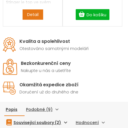
Stinger je top ve svém
oboru.
Detail
Do košíku
Kvalita a spolehlivost
Otestováno samotnými modeláři
Bezkonkurenční ceny
Nakupte u nás a ušetříte
Okamžitá expedice zboží
Doručení už do druhého dne
Popis
Podobné (9)
Související soubory (2)
Hodnocení