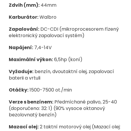
Zdvih (mm):
44mm
Karburátor:
Walbro
Zapalování:
DC-CDI (mikroprocesorem řízený
elektronický zapalovací systém)
Napájení:
7,4-14V
Maximální výkon:
6,5hp (koní)
Vyžaduje:
benzín, dvoutaktní olej, zapalovací
baterii a vrtuli
Otáčky:
1500-7500
ot./min
Verze s benzínem:
Předmíchané palivo, 25-40
(doporučeno: 32: 1) (90% vysoce oktanový
bezolovnatý benzín)
Mazací olej:
2 taktní motorový olej (
Mazací olej: