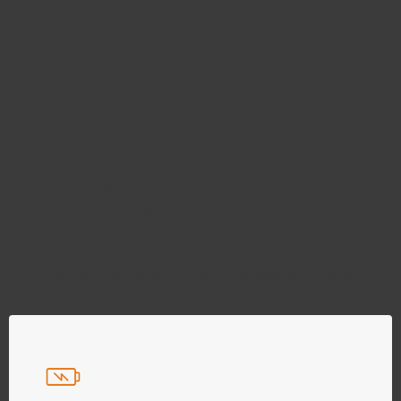
Najděte správný díl bez
zbytečného hledání
Přesně podle parametrů vašeho modelu