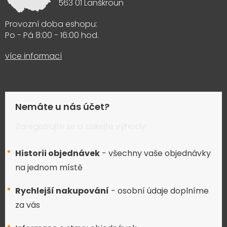
563 01 Lanškroun
Provozní doba eshopu:
Po - Pá 8:00 - 16:00 hod.
více informací
Nemáte u nás účet?
Zaregistrujte se a získejte výhody:
Historii objednávek
- všechny vaše objednávky
na jednom místě
Rychlejší nakupování
- osobní údaje doplníme
za vás