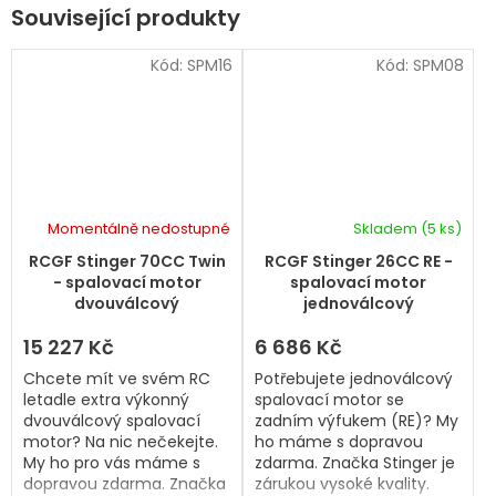
Související produkty
Kód:
SPM16
Kód:
SPM08
Momentálně nedostupné
Skladem
(5 ks)
Průměrné
hodnocení
RCGF Stinger 70CC Twin
RCGF Stinger 26CC RE -
produktu
- spalovací motor
spalovací motor
je
dvouválcový
jednoválcový
5,0
z
15 227 Kč
6 686 Kč
5
Chcete mít ve svém RC
Potřebujete jednoválcový
hvězdiček.
letadle extra výkonný
spalovací motor se
dvouválcový spalovací
zadním výfukem (RE)? My
motor? Na nic nečekejte.
ho máme s dopravou
My ho pro vás máme s
zdarma. Značka Stinger je
dopravou zdarma. Značka
zárukou vysoké kvality.