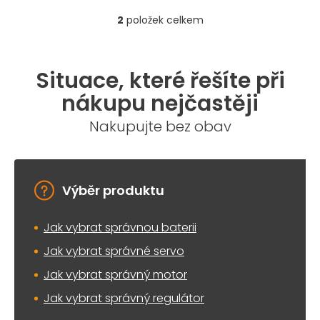
2
položek celkem
O
v
l
á
Situace, které řešíte při
d
a
nákupu nejčastěji
c
í
Nakupujte bez obav
p
r
v
k
y
Výběr produktu
v
ý
Jak vybrat správnou baterii
p
i
Jak vybrat správné servo
s
u
Jak vybrat správný motor
Jak vybrat správný regulátor