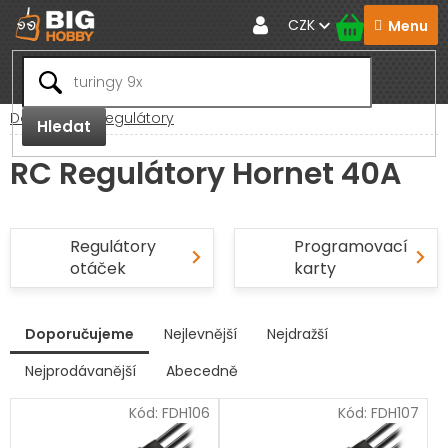
Přejít
CZK
na
obsah
Domů
RC Regulátory
Hledat
RC Regulátory Hornet 40A
Regulátory
Programovací
otáček
karty
V
Doporučujeme
Nejlevnější
Nejdražší
ý
p
Nejprodávanější
Abecedně
Ř
i
a
s
Kód:
FDH106
Kód:
FDH107
z
p
e