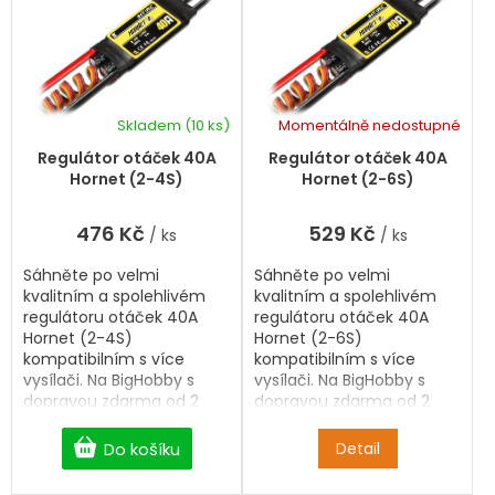
r
n
í
o
p
d
r
u
o
k
d
Skladem
(10 ks)
Momentálně nedostupné
t
u
ů
k
Regulátor otáček 40A
Regulátor otáček 40A
t
Hornet (2-4S)
Hornet (2-6S)
ů
476 Kč
529 Kč
/ ks
/ ks
Sáhněte po velmi
Sáhněte po velmi
kvalitním a spolehlivém
kvalitním a spolehlivém
regulátoru otáček 40A
regulátoru otáček 40A
Hornet (2-4S)
Hornet (2-6S)
kompatibilním s více
kompatibilním s více
vysílači. Na BigHobby s
vysílači. Na BigHobby s
dopravou zdarma od 2
dopravou zdarma od 2
500 Kč.
500 Kč.
Do košíku
Detail