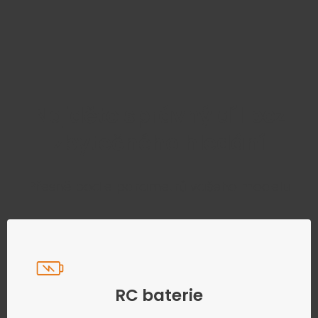
Najděte správný díl bez
zbytečného hledání
Přesně podle parametrů vašeho modelu
RC baterie