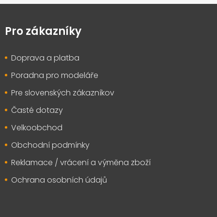
Z
á
p
Pro zákazníky
a
t
Doprava a platba
í
Poradna pro modeláře
Pre slovenských zákazníkov
Časté dotazy
Velkoobchod
Obchodní podmínky
Reklamace / vrácení a výměna zboží
Ochrana osobních údajů