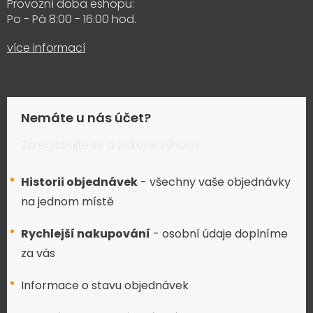
Provozní doba eshopu:
Po - Pá 8:00 - 16:00 hod.
více informací
Nemáte u nás účet?
Zaregistrujte se a získejte výhody:
Historii objednávek
- všechny vaše objednávky
na jednom místě
Rychlejší nakupování
- osobní údaje doplníme
za vás
Informace o stavu objednávek