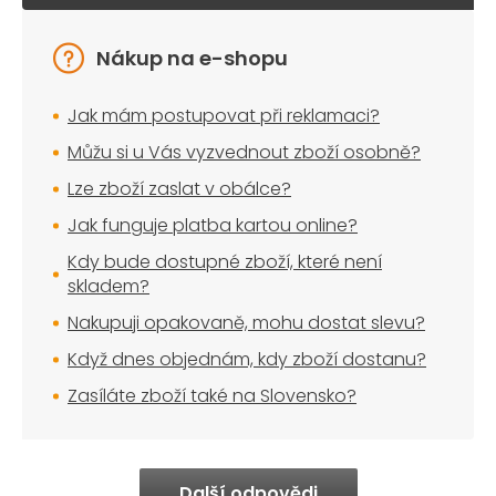
Nákup na e-shopu
Jak mám postupovat při reklamaci?
Můžu si u Vás vyzvednout zboží osobně?
Lze zboží zaslat v obálce?
Jak funguje platba kartou online?
Kdy bude dostupné zboží, které není
skladem?
Nakupuji opakovaně, mohu dostat slevu?
Když dnes objednám, kdy zboží dostanu?
Zasíláte zboží také na Slovensko?
Další odpovědi