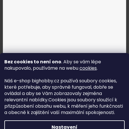
Bez cookies to není ono
. Aby se vám lépe
nakupovalo, používáme na webu
cookies
.
Jak vybrat správné servo?
Náš e-shop bighobby.cz používá soubory cookies,
které potřebuje, aby správně fungoval, dobře se
Najít správné servo
ovládal a aby se Vám zobrazovaly zejména
relevantní nabídky.Cookies jsou soubory sloužící k
přizpůsobení obsahu webu, k měření jeho funkčnosti
a obecně k zajištění vaší maximální spokojenosti.
Copyright (c) 2016 -2026 Big hobby.cz - všechna práva
Nastavení