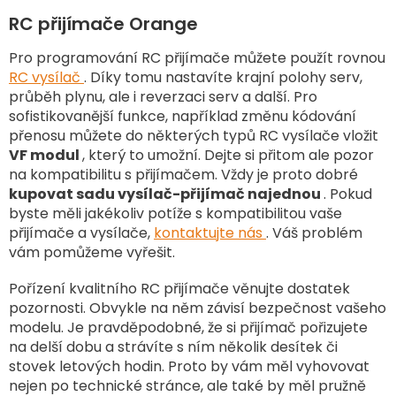
RC přijímače Orange
Pro programování RC přijímače můžete použít rovnou
RC vysílač
. Díky tomu nastavíte krajní polohy serv,
průběh plynu, ale i reverzaci serv a další. Pro
sofistikovanější funkce, například změnu kódování
přenosu můžete do některých typů RC vysílače vložit
VF modul
, který to umožní. Dejte si přitom ale pozor
na kompatibilitu s přijímačem. Vždy je proto dobré
kupovat sadu vysílač-přijímač najednou
. Pokud
byste měli jakékoliv potíže s kompatibilitou vaše
přijímače a vysílače,
kontaktujte nás
. Váš problém
vám pomůžeme vyřešit.
Pořízení kvalitního RC přijímače věnujte dostatek
pozornosti. Obvykle na něm závisí bezpečnost vašeho
modelu. Je pravděpodobné, že si přijímač pořizujete
na delší dobu a strávíte s ním několik desítek či
stovek letových hodin. Proto by vám měl vyhovovat
nejen po technické stránce, ale také by měl pružně