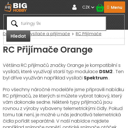
Přejít
CZK
na
obsah
Domů
RC Vysílače a přijímače
RC Přijímače
Hledat
RC Přijímače Orange
Většina RC přijímačů značky Orange je kompatibilní s
vysílači, které využívají starší typ modulace
DSM2
. Ten
byl dříve využíván například vysílači
Spektrum
.
Pro všechny náročné modeláře jsme připravili nabídku
RC přijímačů, ze kterých si můžete vybrat takový, který
vám dokonale sedne. Některé typy přijímačů jsou
rovnou z výroby vybaveny telemetrickými čidly. Pokud
tomu tak není, je možné u nás jednotlivá telemetrická
čidla pořídit separátně. V naší nabídce najdete
například snímače napětí, optické snímače otáček