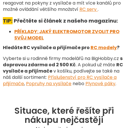
reagovat na pokyny z vysílače a mít více kanálů pro
možné ovládání většího množství
RC serv
.
TIP:
Přečtěte si článek z našeho magazínu:
PŘÍKLADY: JAKÝ ELEKTROMOTOR ZVOLIT PRO
SVŮJ MODEL
Hledáte RC vysílače a přijímače pro
RC modely
?
Vyberte si u rodinné firmy modelářů na BigHobby.cz
s
dopravou zdarma od 2 500 Kč
. A pokud už máte
RC
vysílače a přijímače
v košíku, podívejte se také na
náš další sortiment
:
Příslušenství pro RC vysílače a
přijímače
,
Popruhy na vysílače
nebo
Plynové páky
.
Situace, které řešíte při
nákupu nejčastěji