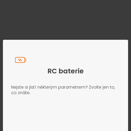
zbytečného hledání
Přesně podle parametrů vašeho modelu
RC baterie
Nejste si jistí některým parametrem? Zvolte jen to,
co znáte.