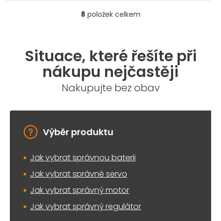
8
položek celkem
O
v
l
á
Situace, které řešíte při
d
a
nákupu nejčastěji
c
í
Nakupujte bez obav
p
r
v
k
y
Výběr produktu
v
ý
Jak vybrat správnou baterii
p
i
Jak vybrat správné servo
s
u
Jak vybrat správný motor
Jak vybrat správný regulátor