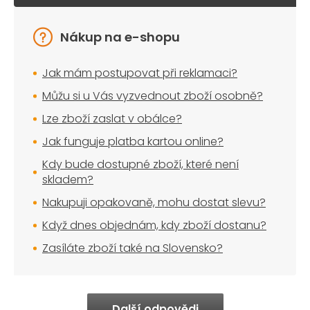
Nákup na e-shopu
Jak mám postupovat při reklamaci?
Můžu si u Vás vyzvednout zboží osobně?
Lze zboží zaslat v obálce?
Jak funguje platba kartou online?
Kdy bude dostupné zboží, které není
skladem?
Nakupuji opakovaně, mohu dostat slevu?
Když dnes objednám, kdy zboží dostanu?
Zasíláte zboží také na Slovensko?
Další odpovědi