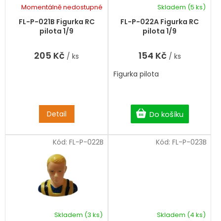
k
d
Momentálně nedostupné
Skladem
(5 ks)
t
u
ů
k
FL-P-021B Figurka RC
FL-P-022A Figurka RC
t
pilota 1/9
pilota 1/9
ů
205 Kč
154 Kč
/ ks
/ ks
Figurka pilota
Detail
Do košíku
Kód:
FL-P-022B
Kód:
FL-P-023B
Skladem
(3 ks)
Skladem
(4 ks)