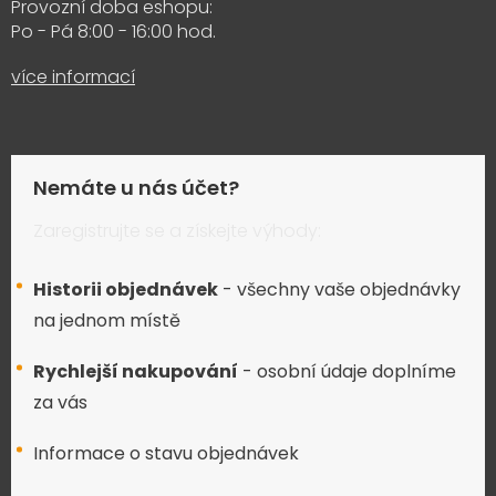
Provozní doba eshopu:
Po - Pá 8:00 - 16:00 hod.
více informací
Nemáte u nás účet?
Zaregistrujte se a získejte výhody:
Historii objednávek
- všechny vaše objednávky
na jednom místě
Rychlejší nakupování
- osobní údaje doplníme
za vás
Informace o stavu objednávek