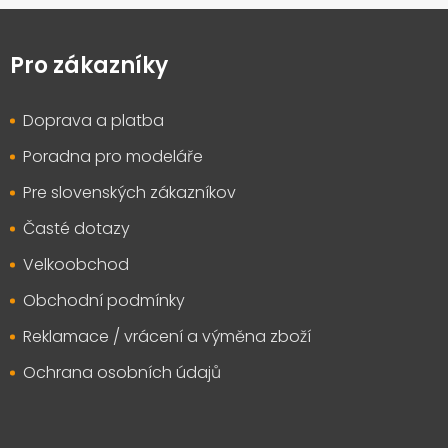
Z
á
p
Pro zákazníky
a
t
Doprava a platba
í
Poradna pro modeláře
Pre slovenských zákazníkov
Časté dotazy
Velkoobchod
Obchodní podmínky
Reklamace / vrácení a výměna zboží
Ochrana osobních údajů