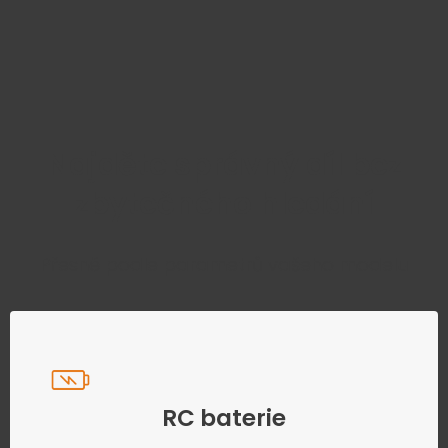
Najděte správný díl bez
zbytečného hledání
Přesně podle parametrů vašeho modelu
RC baterie