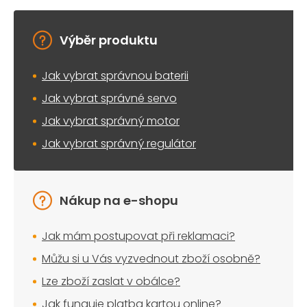
v
k
y
Výběr produktu
v
ý
Jak vybrat správnou baterii
p
i
Jak vybrat správné servo
s
u
Jak vybrat správný motor
Jak vybrat správný regulátor
Nákup na e-shopu
Jak mám postupovat při reklamaci?
Můžu si u Vás vyzvednout zboží osobně?
Lze zboží zaslat v obálce?
Jak funguje platba kartou online?