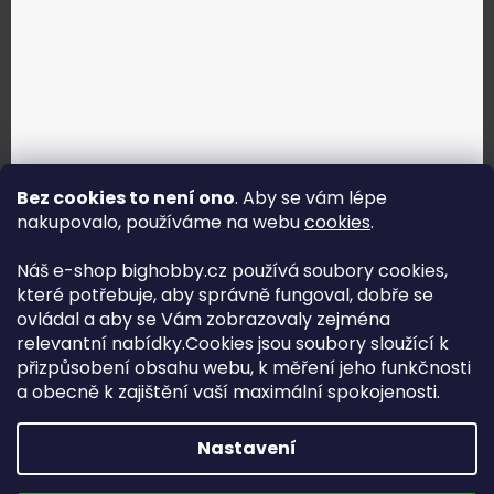
Bez cookies to není ono
. Aby se vám lépe
nakupovalo, používáme na webu
cookies
.
Jak vybrat správné servo?
Náš e-shop bighobby.cz používá soubory cookies,
které potřebuje, aby správně fungoval, dobře se
Najít správné servo
ovládal a aby se Vám zobrazovaly zejména
relevantní nabídky.Cookies jsou soubory sloužící k
přizpůsobení obsahu webu, k měření jeho funkčnosti
a obecně k zajištění vaší maximální spokojenosti.
Copyright (c) 2016 -2026 Big hobby.cz - všechna práva
Nastavení
vyhrazena