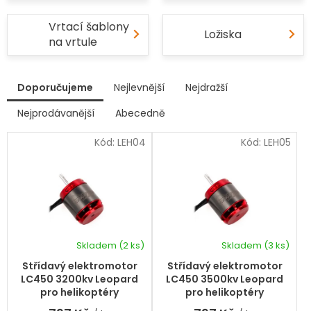
Vrtací šablony
Ložiska
na vrtule
V
Doporučujeme
Nejlevnější
Nejdražší
ý
p
Nejprodávanější
Abecedně
Ř
i
a
s
Kód:
LEH04
Kód:
LEH05
z
p
e
r
n
í
o
p
d
r
u
o
k
d
Skladem
(2 ks)
Skladem
(3 ks)
t
u
ů
k
Střídavý elektromotor
Střídavý elektromotor
t
LC450 3200kv Leopard
LC450 3500kv Leopard
ů
pro helikoptéry
pro helikoptéry