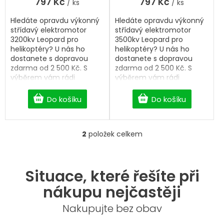
797 Kč
797 Kč
/ ks
/ ks
Hledáte opravdu výkonný
Hledáte opravdu výkonný
střídavý elektromotor
střídavý elektromotor
3200kv Leopard pro
3500kv Leopard pro
helikoptéry? U nás ho
helikoptéry? U nás ho
dostanete s dopravou
dostanete s dopravou
zdarma od 2 500 Kč. S
zdarma od 2 500 Kč. S
výběrem vám rádi
výběrem vám rádi
pomůžeme.
pomůžeme.
Do košíku
Do košíku
2
položek celkem
O
v
l
á
Situace, které řešíte při
d
a
nákupu nejčastěji
c
í
Nakupujte bez obav
p
r