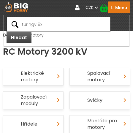
Přejít
CZK
na
obsah
Domů
RC Motory
Hledat
RC Motory 3200 kV
Elektrické
Spalovací
motory
motory
Zapalovací
Svíčky
moduly
Montáže pro
Hřídele
motory