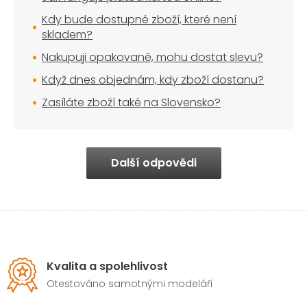
Kdy bude dostupné zboží, které není
skladem?
Nakupuji opakovaně, mohu dostat slevu?
Když dnes objednám, kdy zboží dostanu?
Zasíláte zboží také na Slovensko?
Další odpovědi
Kvalita a spolehlivost
Otestováno samotnými modeláři