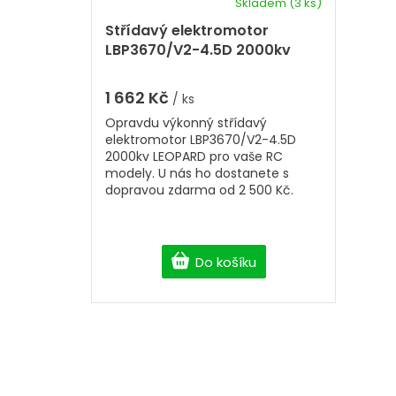
k
Skladem
(3 ks)
ů
t
Střídavý elektromotor
ů
LBP3670/V2-4.5D 2000kv
LEOPARD
1 662 Kč
/ ks
Opravdu výkonný střídavý
elektromotor LBP3670/V2-4.5D
2000kv LEOPARD pro vaše RC
modely. U nás ho dostanete s
dopravou zdarma od 2 500 Kč.
Do košíku