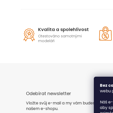
Kvalita a spolehlivost
Otestováno samotnými
modeláři
Bez co
webu
Odebírat newsletter
Náš e-
Vložte svůj e-mail a my vám budeme zasíla
aby sp
našem e-shopu.