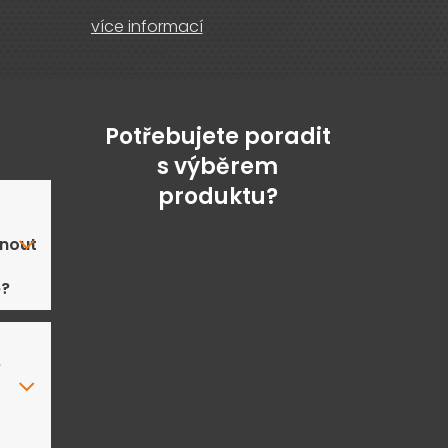
více informací
Potřebujete poradit
s výběrem
produktu?
nout
ě?
e