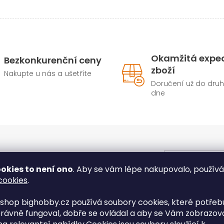
Okamžitá expe
Bezkonkurenční ceny
zboží
Nakupte u nás a ušetříte
Doručení už do dru
dne
E-mail
okies to není ono
. Aby se vám lépe nakupovalo, použív
cookies
.
Vložením e-ma
shop bighobby.cz používá soubory cookies, které potřebu
t informace o nových produktech na
údajů
rávně fungoval, dobře se ovládal a aby se Vám zobrazov