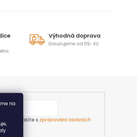
dice
Výhodná doprava
Doručujeme od 59,- Kč
hého
áme na
ilu souhlasíte s
zpracování osobních
je,
aly