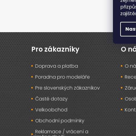
zejmén
přizpů
zajišt
Nas
Z
á
p
Pro zákazníky
O n
a
t
Doprava a platba
O ná
í
Poradna pro modeláře
Rec
Pre slovenských zákazníkov
Záru
Časté dotazy
Osob
Velkoobchod
Kont
Obchodní podmínky
Reklamace / vrácení a