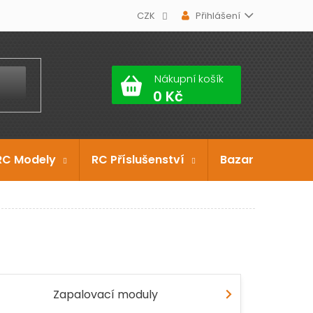
CZK
Přihlášení
Nákupní košík
RC Modely
RC Příslušenství
Bazar
Dárko
Zapalovací moduly