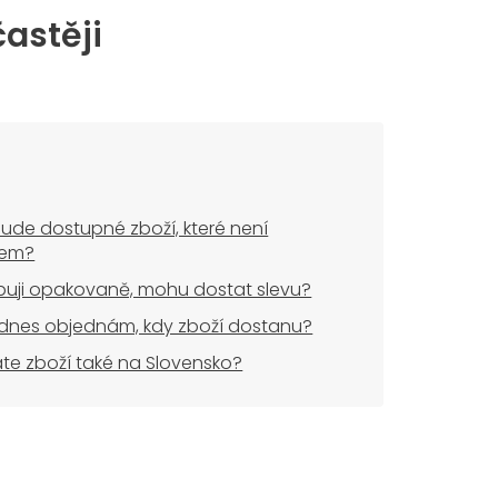
častěji
ude dostupné zboží, které není
dem?
uji opakovaně, mohu dostat slevu?
dnes objednám, kdy zboží dostanu?
áte zboží také na Slovensko?