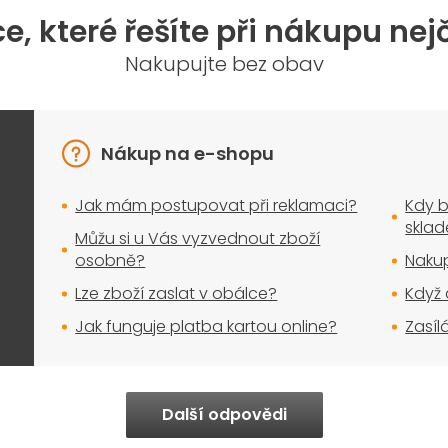
a
e, které řešíte při nákupu nej
c
í
Nakupujte bez obav
p
r
v
k
y
Nákup na e-shopu
v
ý
Jak mám postupovat při reklamaci?
Kdy b
p
i
skla
Můžu si u Vás vyzvednout zboží
s
osobně?
Nakup
u
Lze zboží zaslat v obálce?
Když 
Jak funguje platba kartou online?
Zasíl
Další odpovědi