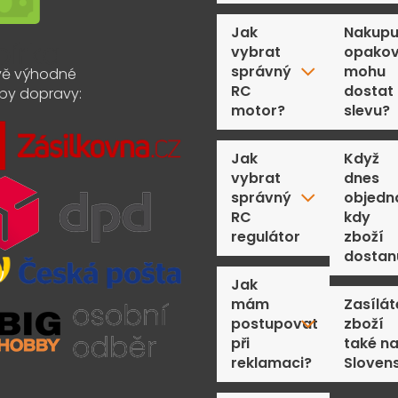
Jak
Nakupu
vybrat
opakov
správný
mohu
ě výhodné
RC
dostat
by dopravy:
motor?
slevu?
Jak
Když
vybrat
dnes
správný
objedn
RC
kdy
regulátor
zboží
dostan
Jak
mám
Zasílát
postupovat
zboží
při
také n
reklamaci?
Sloven