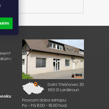
E
k
asím
Výdejna zboží
Dolní Třešňovec 30
563 01 Lanškroun
ebooku
Provozní doba eshopu:
Po - Pá 8:00 - 16:00 hod.