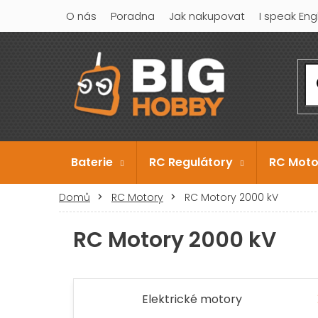
Přejít
O nás
Poradna
Jak nakupovat
I speak Eng
na
obsah
Baterie
RC Regulátory
RC Moto
Domů
RC Motory
RC Motory 2000 kV
RC Motory 2000 kV
Elektrické motory