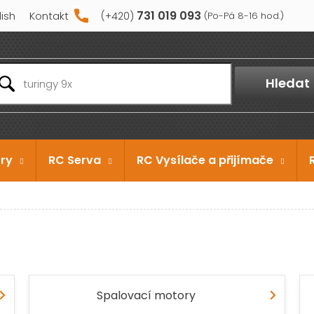
731 019 093
lish
Kontakt
Hledat
ry
RC Serva
RC Vysílače a přijímače
Spalovací motory