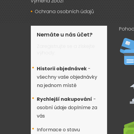
výměna zboží
Ochrana osobních údajů
Pohod
Nemáte u nás účet?
Zaregistrujte se a získejte
výhody:
Historii objednávek
-
všechny vaše objednávky
na jednom místě
Rychlejší nakupování
-
osobní údaje doplníme za
vás
Informace o stavu