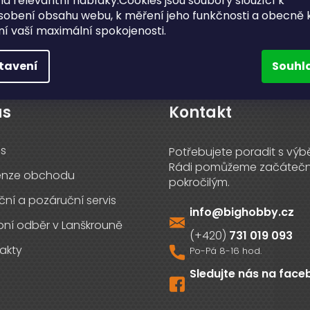
a relevantní nabídky.Cookies jsou soubory sloužící k
PŘIHLÁSIT S
sobení obsahu webu, k měření jeho funkčnosti a obecně 
ění vaší maximální spokojenosti.
tavení
Souhl
ás
Kontakt
s
enze obchodu
ční a pozáruční servis
info
@
bighobby.cz
ní odběr v Lanškrouně
731 019 093
akty
Sledujte nás na fac