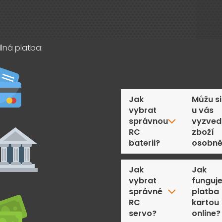
lná platba:
Časté dotazy
Jak
Můžu si
vybrat
u vás
správnou
vyzved
RC
zboží
baterii?
osobn
Jak
Jak
vybrat
funguj
správné
platba
RC
kartou
servo?
online?