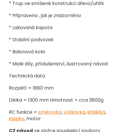
* Trup ve smíšené konstrukci dřevo/uhlík
* Připraveno , jak je znázorněno
* Lakovaná kapota
* Stabilní podvozek
* Balonová kola
* Malé díly, příslušenství, ilustrovaný návod
Technická data
Rozpětí = 1880 mm
Délka = 1300 mm
Hmotnost = cca 3800g
R
C funkce =
směrovka
,
výškovka
,
křidélka
,
klapky
, motor
CZ návod
ve složce související soubory.