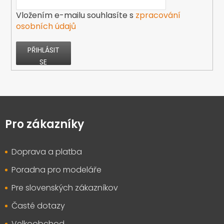
Vložením e-mailu souhlasíte s
zpracování
osobních údajů
PŘIHLÁSIT
SE
Z
á
p
Pro zákazníky
a
t
Doprava a platba
í
Poradna pro modeláře
Pre slovenských zákazníkov
Časté dotazy
Velkoobchod