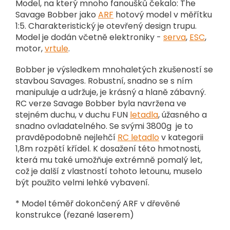
Model, na který mnoho fanoušků čekalo: The
Savage Bobber jako
ARF
hotový model v měřítku
1:5. Charakteristický je otevřený design trupu.
Model je dodán včetně elektroniky -
serva
,
ESC
,
motor,
vrtule
.
Bobber je výsledkem mnohaletých zkušeností se
stavbou Savages.
Robustní, snadno se s ním
manipuluje a udržuje, je krásný a hlaně zábavný.
RC verze Savage Bobber byla navržena ve
stejném duchu, v duchu FUN
letadla
, úžasného a
snadno ovladatelného.
Se svými 3800g je to
pravděpodobně nejlehčí
RC letadlo
v kategorii
1,8m rozpětí křídel.
K dosažení této hmotnosti,
která mu také umožňuje extrémně pomalý let,
což je další z vlastností tohoto letounu, muselo
být použito velmi lehké vybavení.
* Model téměř dokončený ARF v dřevěné
konstrukce (řezané laserem)