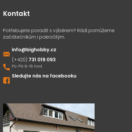
Kontakt
info
@
bighobby.cz
731 019 093
Sledujte nás na facebooku
Výdejna zboží