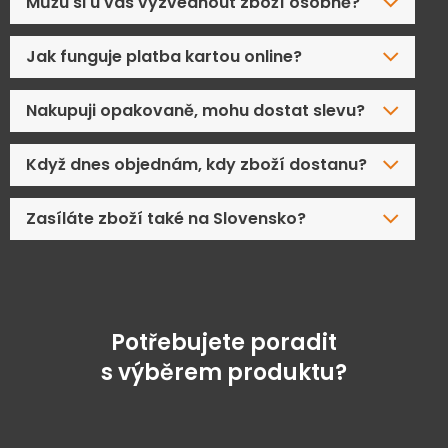
Můžu si u vás vyzvednout zboží osobně?
Jak funguje platba kartou online?
Nakupuji opakovaně, mohu dostat slevu?
Když dnes objednám, kdy zboží dostanu?
Zasíláte zboží také na Slovensko?
Potřebujete poradit
s výběrem produktu?