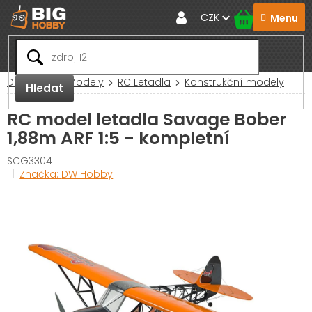
Přejít
CZK
na
obsah
Domů
RC Modely
RC Letadla
Konstrukční modely
Hledat
RC model letadla Savage Bober
1,88m ARF 1:5 - kompletní
SCG3304
Značka:
DW Hobby