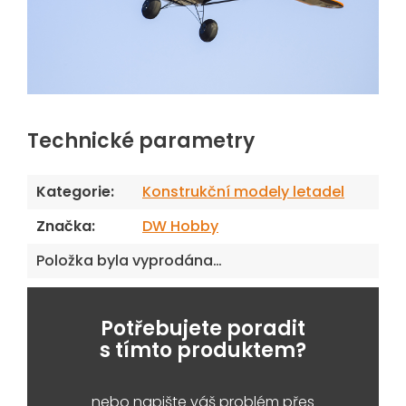
Technické parametry
Kategorie
:
Konstrukční modely letadel
Značka
:
DW Hobby
Položka byla vyprodána…
Potřebujete poradit
s tímto produktem?
nebo napište váš problém přes