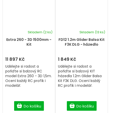
Skladem
(2 ks)
Skladem
(13 ks)
Průměrné
hodnocení
Extra 260 - 3D 1500mm -
FD12 1.2m Glider Balsa Kit
produktu
Kit
F3K DLG - házedlo
je
5,0
z
11 897 Kč
1 849 Kč
5
Udělejte si radost a
Udělejte si radost a
hvězdiček.
pořiďte si balzový RC
pořiďte si balzový KIT
model Extra 260 - 3D 1,5m.
házedla 1.2m Glider Balsa
Ocení každý RC profík i
Kit F3K DLG. Ocení každý
modelář.
RC profík i modelář.
Do košíku
Do košíku