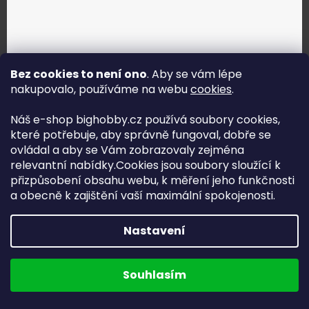
Bez cookies to není ono
. Aby se vám lépe
nakupovalo, používáme na webu
cookies
.
Náš e-shop bighobby.cz používá soubory cookies,
Jak vybrat správné servo?
které potřebuje, aby správně fungoval, dobře se
ovládal a aby se Vám zobrazovaly zejména
Najít správné servo
relevantní nabídky.Cookies jsou soubory sloužící k
přizpůsobení obsahu webu, k měření jeho funkčnosti
a obecně k zajištění vaší maximální spokojenosti.
Nastavení
Copyright (c) 2016 -2026 Big hobby.cz - všechna práva
vyhrazena
Souhlasím
Na UX & Web Design je tu
Lukáš Dubina
Běžíme na
Shoptet