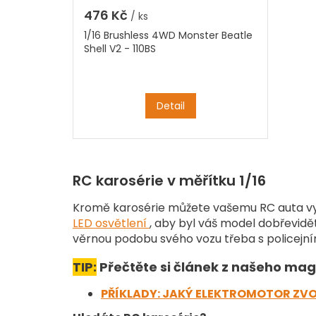
476 Kč
/ ks
1/16 Brushless 4WD Monster Beatle
Shell V2 - 110BS
Detail
RC karosérie v měřítku 1/16
Kromě karosérie můžete vašemu RC auta vy
LED osvětlení
, aby byl váš model dobřevidět
věrnou podobu svého vozu třeba s policejn
TIP:
Přečtěte si článek z našeho mag
PŘÍKLADY: JAKÝ ELEKTROMOTOR ZVO