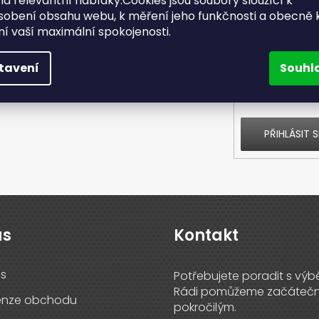
a relevantní nabídky.Cookies jsou soubory sloužící k
sobení obsahu webu, k měření jeho funkčnosti a obecně 
E-mail
ění vaší maximální spokojenosti.
tavení
Souhl
Vložením e-ma
t informace o nových produktech na
údajů
PŘIHLÁSIT S
ás
Kontakt
s
enze obchodu