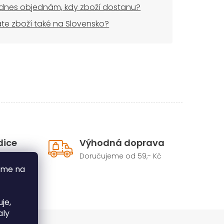
dnes objednám, kdy zboží dostanu?
áte zboží také na Slovensko?
dice
Výhodná doprava
Doručujeme od 59,- Kč
hého
áme na
je,
aly