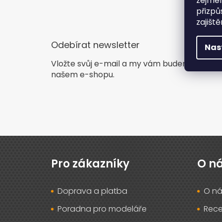
zejmén
přizpů
zajišt
Odebírat newsletter
Nas
Vložte svůj e-mail a my vám budeme zasíla
našem e-shopu.
Z
á
p
Pro zákazníky
O n
a
t
Doprava a platba
O ná
í
Poradna pro modeláře
Rec