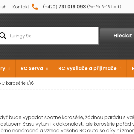
731 019 093
lish
Kontakt
Hledat
ry
RC Serva
RC Vysílače a přijímače
RC karosérie 1/16
 když bude vypadat špatně karosérie, žádnou parádu s va
te postupem času vytunili k dokonalosti, ale karosérie pořá
ěrně nenáročná a vzhled vašeho RC auta se díky ní změní