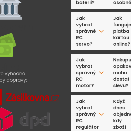
baterii?
osobn
Jak
Jak
vybrat
funguj
správné
platba
RC
kartou
servo?
online?
Jak
Nakupu
vybrat
opakov
správný
mohu
ě výhodné
RC
dostat
by dopravy:
motor?
slevu?
Jak
Když
vybrat
dnes
správný
objedn
RC
kdy
regulátor
zboží