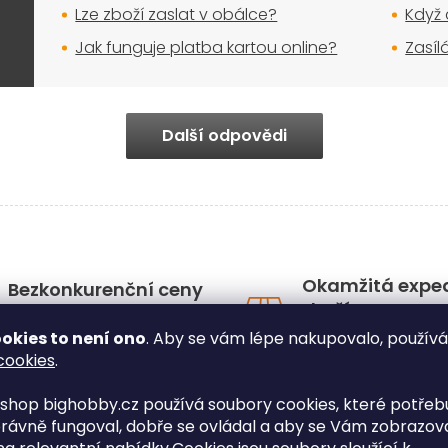
Lze zboží zaslat v obálce?
Když 
Jak funguje platba kartou online?
Zasíl
Další odpovědi
Okamžitá expe
Bezkonkurenční ceny
zboží
Nakupte u nás a ušetříte
Doručení už do dru
okies to není ono
. Aby se vám lépe nakupovalo, použív
dne
cookies
.
shop bighobby.cz používá soubory cookies, které potřebu
rávně fungoval, dobře se ovládal a aby se Vám zobrazov