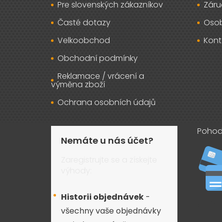
Pre slovenských zákazníkov
Záru
Časté dotazy
Osob
Velkoobchod
Kont
Obchodní podmínky
Reklamace / vrácení a
výměna zboží
Ochrana osobních údajů
Pohod
Nemáte u nás účet?
Zaregistrujte se a získejte
výhody:
Historii objednávek
-
všechny vaše objednávky