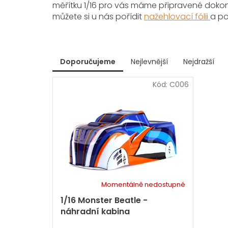
měřítku 1/16 pro vás máme připravené dokon
můžete si u nás pořídit
nažehlovací fólii
a po
V
Doporučujeme
Nejlevnější
Nejdražší
ý
Ř
p
Kód:
C006
a
i
z
s
e
p
n
r
í
p
o
r
d
o
u
d
k
u
t
k
Momentálně nedostupné
ů
t
1/16 Monster Beatle -
ů
náhradní kabina