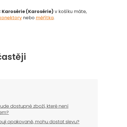
 Karosérie (Karosérie)
v košíku máte,
konektory
nebo
měřítka
.
častěji
ude dostupné zboží, které není
dem?
uji opakovaně, mohu dostat slevu?