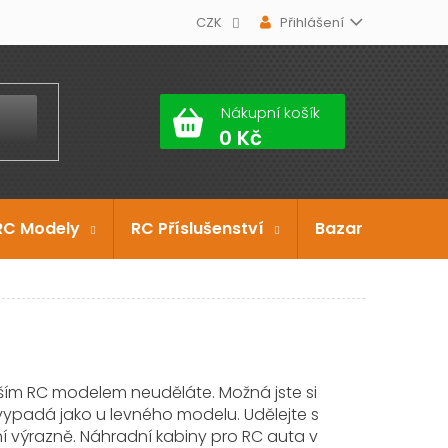
CZK
Přihlášení
Nákupní košík
RC Modely
RC Příslušenství
Bazar
Dárko
ším RC modelem neuděláte. Možná jste si
d vypadá jako u levného modelu. Udělejte s
 výrazně. Náhradní kabiny pro RC auta v