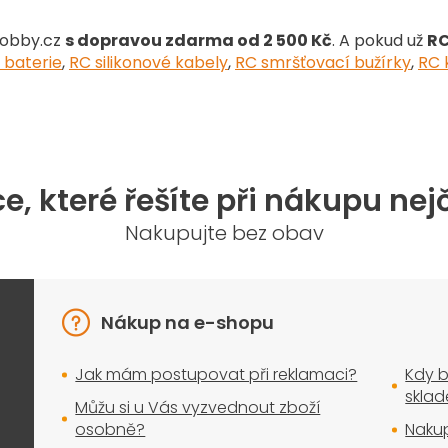
y
v
Hobby.cz
s dopravou zdarma od 2 500 Kč
. A pokud už
RC
ý
p
 baterie
,
RC silikonové kabely
,
RC smršťovací bužírky
,
RC 
i
s
u
e, které řešíte při nákupu nej
Nakupujte bez obav
Nákup na e-shopu
Jak mám postupovat při reklamaci?
Kdy b
skla
Můžu si u Vás vyzvednout zboží
osobně?
Nakup