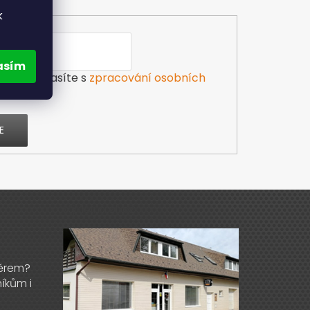
k
asím
ilu souhlasíte s
zpracování osobních
E
Výdejna zboží