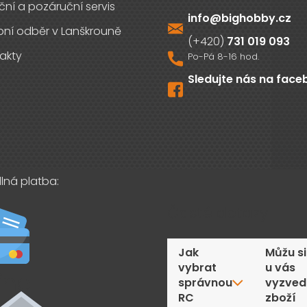
ční a pozáruční servis
info
@
bighobby.cz
ní odběr v Lanškrouně
731 019 093
akty
Sledujte nás na fac
lná platba:
Časté dotazy
Jak
Můžu si
vybrat
u vás
správnou
vyzved
RC
zboží