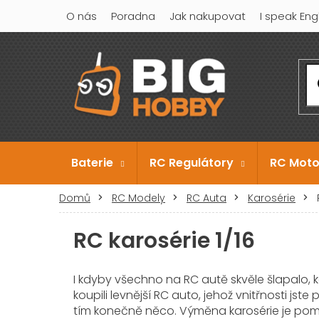
Přejít
O nás
Poradna
Jak nakupovat
I speak Eng
na
obsah
Baterie
RC Regulátory
RC Moto
Domů
RC Modely
RC Auta
Karosérie
RC karosérie 1/16
I kdyby všechno na RC autě skvěle šlapalo,
koupili levnější RC auto, jehož vnitřnosti js
tím konečně něco. Výměna karosérie je pom