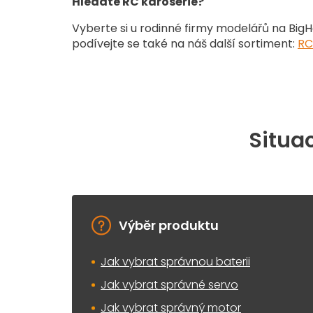
Hledáte RC karosérie?
Vyberte si u rodinné firmy modelářů na Big
podívejte se také na náš další sortiment
:
RC
Situac
Výběr produktu
Jak vybrat správnou baterii
Jak vybrat správné servo
Jak vybrat správný motor