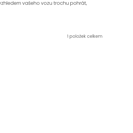
e vzhledem vašeho vozu trochu pohrát,
1
položek celkem