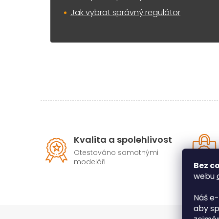
Jak vybrat správný regulátor
Kvalita a spolehlivost
Otestováno samotnými
modeláři
Bez co
webu
Náš e-
aby sp