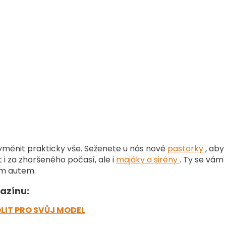
O
v
l
á
měnit prakticky vše. Seženete u nás nové
pastorky
, aby
d
 i za zhoršeného počasí, ale i
majáky a sirény
. Ty se vám 
a
c
ím autem.
í
p
azínu:
r
v
LIT PRO SVŮJ MODEL
k