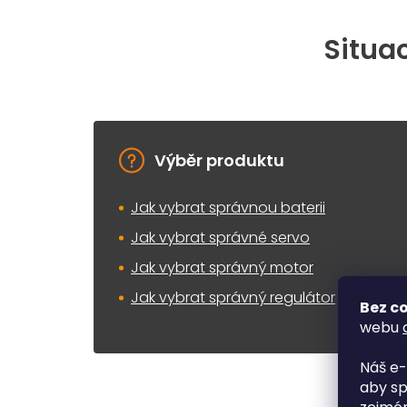
Situac
Výběr produktu
Jak vybrat správnou baterii
Jak vybrat správné servo
Jak vybrat správný motor
Jak vybrat správný regulátor
Bez co
webu
Náš e-
aby sp