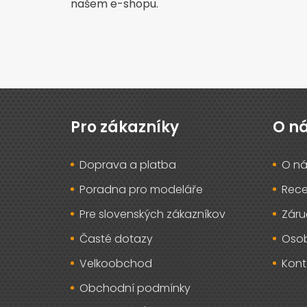
našem e-shopu.
Z
á
p
Pro zákazníky
O n
a
t
Doprava a platba
O ná
í
Poradna pro modeláře
Rec
Pre slovenských zákazníkov
Záru
Časté dotazy
Osob
Velkoobchod
Kont
Obchodní podmínky