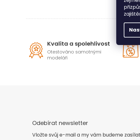
zejmén
přizpů
zajišt
Nas
Kvalita a spolehlivost
Otestováno samotnými
modeláři
Odebírat newsletter
Vložte svůj e-mail a my vám budeme zasíla