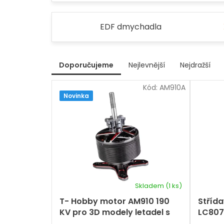
EDF dmychadla
V
Doporučujeme
Nejlevnější
Nejdražší
ý
Ř
p
Kód:
AM910A
a
i
Novinka
z
s
e
p
n
r
í
p
o
r
d
o
u
d
k
u
t
k
Skladem
(1 ks)
ů
t
T- Hobby motor AM910 190
Stříd
ů
KV pro 3D modely letadel s
LC807
rozpětím 90"–96″