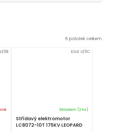
5
položek celkem
LE11B
Kód:
LE11C
pné
Skladem
(2 ks)
Střídavý elektromotor
D
LC8072-10T 175KV LEOPARD