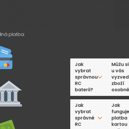
lná platba:
Časté dotazy
Jak
Můžu si
vybrat
u vás
správnou
vyzved
RC
zboží
baterii?
osobn
Jak
Jak
vybrat
funguj
správné
platba
RC
kartou