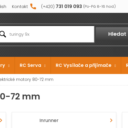
731 019 093
lish
Kontakt
Hledat
ry
RC Serva
RC Vysílače a přijímače
lektrické motory 80-72 mm
 80-72 mm
Inrunner