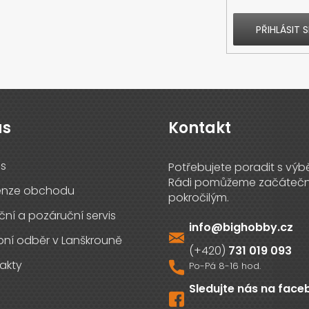
PŘIHLÁSIT S
ás
Kontakt
s
enze obchodu
ční a pozáruční servis
info
@
bighobby.cz
ní odběr v Lanškrouně
731 019 093
akty
Sledujte nás na fac