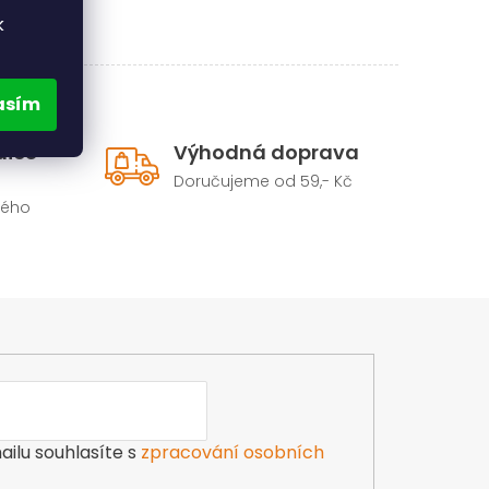
k
asím
dice
Výhodná doprava
Doručujeme od 59,- Kč
hého
ilu souhlasíte s
zpracování osobních