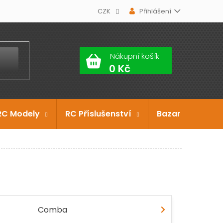
CZK
Přihlášení
Nákupní košík
RC Modely
RC Příslušenství
Bazar
Dárko
Comba