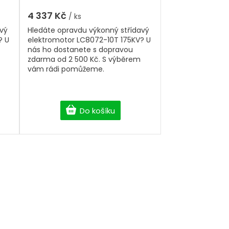
4 337 Kč
/ ks
avý
Hledáte opravdu výkonný střídavý
? U
elektromotor LC8072-10T 175KV? U
nás ho dostanete s dopravou
zdarma od 2 500 Kč. S výběrem
vám rádi pomůžeme.
Do košíku