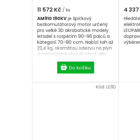
11 572 Kč
4 337
/ ks
AM910 190KV
je špičkový
Hledát
bezkomutátorový motor určený
elektr
pro velké 3D akrobatické modely
LEOPAR
letadel s rozpětím 90–96 palců a
doprav
kategorií 70–80 ccm. Nabízí tah až
výběre
22,4 kg, okamžitou odezvu na plyn
a mimořádně plynulý chod, díky
čemuž poskytuje maximální
kontrolu při náročných 3D
Do košíku
manévrech. Díky kompatibilitě s
běžnými montážními rozměry
benzínových motorů je ideální
Kód:
LE11D
volbou pro nové stavby i přestavby
na moderní elektrický pohon.