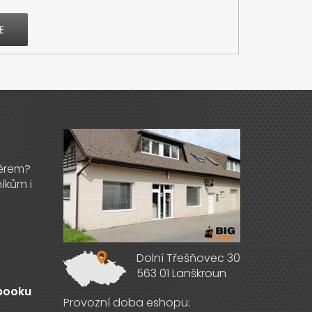
E
Výdejna zboží
Dolní Třešňovec 30
563 01 Lanškroun
ebooku
Provozní doba eshopu: