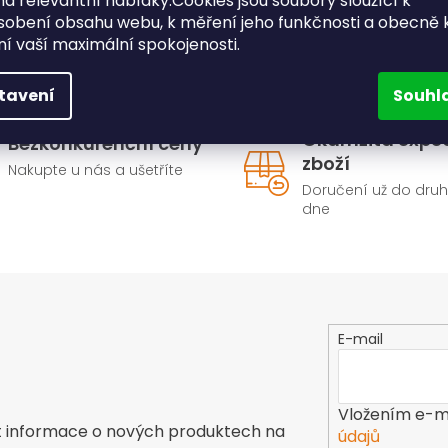
a relevantní nabídky.Cookies jsou soubory sloužící k
sobení obsahu webu, k měření jeho funkčnosti a obecně 
ění vaší maximální spokojenosti.
tavení
Souhl
Okamžitá expe
Bezkonkurenční ceny
zboží
Nakupte u nás a ušetříte
Doručení už do dru
dne
E-mail
Vložením e-ma
t informace o nových produktech na
údajů