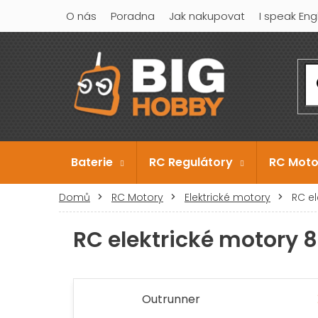
Přejít
O nás
Poradna
Jak nakupovat
I speak Eng
na
obsah
Baterie
RC Regulátory
RC Moto
Domů
RC Motory
Elektrické motory
RC e
RC elektrické motory
Outrunner