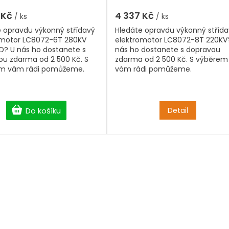
 Kč
4 337 Kč
/ ks
/ ks
e opravdu výkonný střídavý
Hledáte opravdu výkonný stříd
omotor LC8072-6T 280KV
elektromotor LC8072-8T 220KV
D? U nás ho dostanete s
nás ho dostanete s dopravou
ou zdarma od 2 500 Kč. S
zdarma od 2 500 Kč. S výběrem
m vám rádi pomůžeme.
vám rádi pomůžeme.
Do košíku
Detail