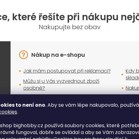
á
d
a
e, které řešíte při nákupu nej
c
í
Nakupujte bez obav
p
r
v
k
y
Nákup na e-shopu
v
ý
Jak mám postupovat při reklamaci?
Kdy b
p
i
skla
Můžu si u Vás vyzvednout zboží
s
osobně?
Nakup
u
Lze zboží zaslat v obálce?
Když 
okies to není ono
. Aby se vám lépe nakupovalo, použív
Jak funguje platba kartou online?
Zasíl
cookies
.
shop bighobby.cz používá soubory cookies, které potřebu
rávně fungoval, dobře se ovládal a aby se Vám zobrazov
Další odpovědi