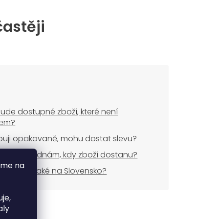
častěji
ude dostupné zboží, které není
dem?
uji opakovaně, mohu dostat slevu?
dnes objednám, kdy zboží dostanu?
áme na
áte zboží také na Slovensko?
je,
aly