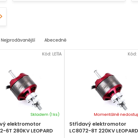
Nejprodávanější
Abecedně
Kód:
LE11A
Kód:
Skladem
(1 ks)
Momentálně nedostu
avý elektromotor
Střídavý elektromotor
2-6T 280KV LEOPARD
LC8072-8T 220KV LEOPAR